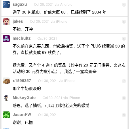
sagaxu
Oct 30, 2021 via Android
4
选了 30 包纸巾，价值大概 60 ，已经续到了 2034 年
jakes
Oct 30, 2021 via iPhone
5
不错，开冲
mschultz
Oct 30, 2021
6
不久前在京东买东西，付款后抽奖，送了个 PLUS 续费减 30 的
券，直接就变成 69 续费了。
续完费，又有个 4 选 1 的奖品（其中有 20 元无门槛券，比这次
活动的 30 元券力度小点），我选了一盒鸡蛋😂
x1596357
Oct 30, 2021 via iPhone
7
那个牛奶很淡的
MickeyGate
Oct 30, 2021 via iPhone
8
感恩，选了抽纸，可以用到地老天荒的感觉
JasonFW
Oct 30, 2021
9
谢谢。已撸