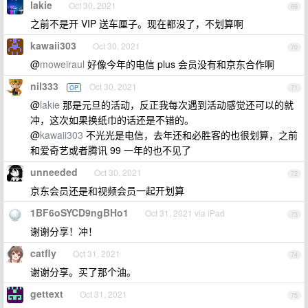
lakie
Oct 30, 2021
69
之前不是开 VIP 送车厘子。现在都没了，不划算啊
kawaii303
Oct 30, 2021
70
@
moweiraul
好像今年的电信 plus 会员没有和京东合作啊
nil333
Oct 30, 2021
OP
71
@
lakie
那是元旦的活动，反正我每次遇到活动感觉还可以的就
冲，这次如果换纸巾的话还是不错的。
@
kawaii303
不光光是电信，去年还和必胜客的也很划算，之前
和爱奇艺或者腾讯 99 一年的也不见了
unneeded
Oct 30, 2021
72
京东会员还是和视频会员一起开划算
1BF6oSYCD9ngBHo1
Oct 31, 2021 via iPad
73
谢谢分享！冲！
catfly
Oct 31, 2021
74
谢谢分享。买了那个油。
gettext
Oct 31, 2021
75