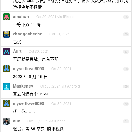
我是 jd plus 会员，但我仍旧避免不了被 jd 大数据杀熟，所以我
选择今年不续费。
amchun
Oct 30, 2021 via iPhone
55
不等下双 11 吗
zhaogecheche
Oct 30, 2021
56
已买
Aurt
Oct 30, 2021
57
开屏就是肖战，京东不配
myselflove8090
Oct 30, 2021
58
2023 年 6 月 15 日
Maskeney
Oct 30, 2021 via Android
59
翼支付还有个 99-20
myselflove8090
Oct 30, 2021
60
楼上你。。。
cue
Oct 30, 2021 via iPhone
61
很贵，等 89 京东+腾讯视频