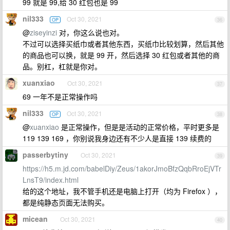
99 就是 99,给 30 红包也是 99
nil333
Oct 30, 2021
OP
36
@
ziseyinzi
对，你这么说也对。
不过可以选择买纸巾或者其他东西，买纸巾比较划算，然后其他
的商品也可以换，就是 99 开，然后选择 30 红包或者其他的商
品。别杠，杠就是你对。
xuanxiao
Oct 30, 2021
37
69 一年不是正常操作吗
nil333
Oct 30, 2021
OP
38
@
xuanxiao
是正常操作，但是是活动的正常价格，平时更多是
119 139 169 ，你别说我身边还有不少人是直接 139 续费的
passerbytiny
Oct 30, 2021
39
https://h5.m.jd.com/babelDiy/Zeus/1akorJmoBfzQqbRroEjVTr
LnsT9/index.html
给的这个地址，我不管手机还是电脑上打开（均为 Firefox ），
都是纯静态页面无法购买。
micean
Oct 30, 2021
40