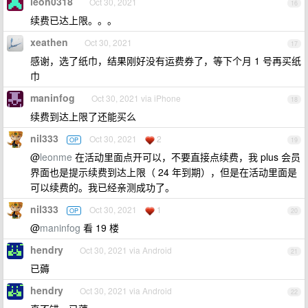
leon0318
Oct 30, 2021
16
续费已达上限。。。
xeathen
Oct 30, 2021
17
感谢，选了纸巾，结果刚好没有运费券了，等下个月 1 号再买纸
巾
maninfog
Oct 30, 2021 via iPhone
18
续费到达上限了还能买么
nil333
Oct 30, 2021
2
OP
19
@
leonme
在活动里面点开可以，不要直接点续费，我 plus 会员
界面也是提示续费到达上限（ 24 年到期），但是在活动里面是
可以续费的。我已经亲测成功了。
nil333
Oct 30, 2021
1
OP
20
@
maninfog
看 19 楼
hendry
Oct 30, 2021 via Android
21
已薅
hendry
Oct 30, 2021 via Android
22