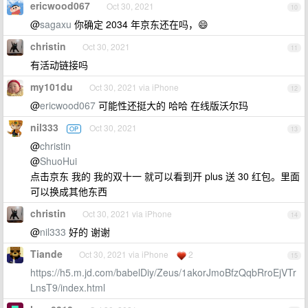
ericwood067
Oct 30, 2021
10
@
sagaxu
你确定 2034 年京东还在吗，😄
christin
Oct 30, 2021
11
有活动链接吗
my101du
Oct 30, 2021 via iPhone
12
@
ericwood067
可能性还挺大的 哈哈 在线版沃尔玛
nil333
Oct 30, 2021
OP
13
@
christin
@
ShuoHui
点击京东 我的 我的双十一 就可以看到开 plus 送 30 红包。里面
可以换成其他东西
christin
Oct 30, 2021 via iPhone
14
@
nil333
好的 谢谢
Tiande
Oct 30, 2021 via iPhone
2
15
https://h5.m.jd.com/babelDiy/Zeus/1akorJmoBfzQqbRroEjVTr
LnsT9/index.html