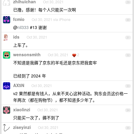
zhihuichan
Oct 30, 2021
29
已撸，感谢！每个人只能买一次啊
fcmio
Oct 30, 2021 via iPhone
30
@
nil333
#13 谢谢
ids
Oct 30, 2021
31
上车了。
wensonsmith
Oct 30, 2021
2
32
不知道是我薅了京东的羊毛还是京东把我套牢
已经到了 2024 年
AX5N
Oct 30, 2021
33
v2 果然都是有钱人，从来不关心这种活动。狗东会员这价格一
年两次（都在购物节），都不知道多少年了。
xiaolinzi
Oct 30, 2021
34
只能买一次了，薅不到了
ziseyinzi
Oct 30, 2021
35