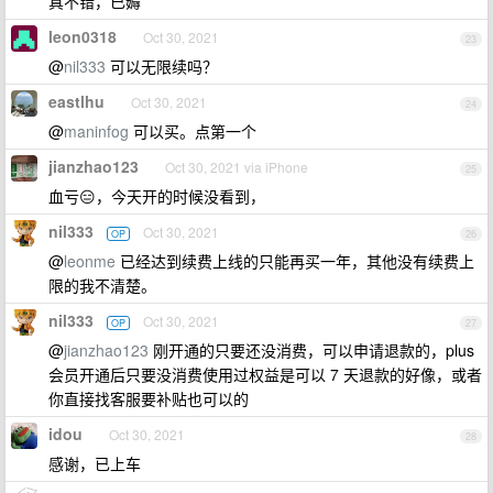
真不错，已薅
leon0318
Oct 30, 2021
23
@
nil333
可以无限续吗？
eastlhu
Oct 30, 2021
24
@
maninfog
可以买。点第一个
jianzhao123
Oct 30, 2021 via iPhone
25
血亏😑，今天开的时候没看到，
nil333
Oct 30, 2021
OP
26
@
leonme
已经达到续费上线的只能再买一年，其他没有续费上
限的我不清楚。
nil333
Oct 30, 2021
OP
27
@
jianzhao123
刚开通的只要还没消费，可以申请退款的，plus
会员开通后只要没消费使用过权益是可以 7 天退款的好像，或者
你直接找客服要补贴也可以的
idou
Oct 30, 2021
28
感谢，已上车