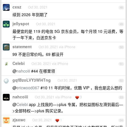
cxsz
Oct 30, 2021
48
续到 2026 年到期了
jellyspot
Oct 30, 2021
49
最便宜的是 119 的电信 5G 京东会员，每个月领 10 元话费，等
于一年下来，白送京东卡
statement
Oct 30, 2021 via iPhone
50
99 不是日常价吗。69 都没开
Celebi
Oct 30, 2021 via iPhone
51
@
nahcoiii
#44 在哪里领
gqfBzoLVY3Wl4Tng
Oct 30, 2021
52
@
ericwood067
#10 11 年的时候，优酷 VIP ，我也是这么想的
nahcoiii
Oct 30, 2021 via iPhone
3
53
@
Celebi
app 上找我的—>plus 专属，把权益图标左滑到最后—
>全部特权—>plus 购买记录。
zjsxwc
Oct 30, 2021
1
54