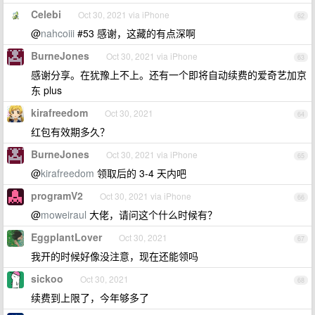
Celebi
Oct 30, 2021 via iPhone
62
@
nahcoiii
#53 感谢，这藏的有点深啊
BurneJones
Oct 30, 2021 via iPhone
63
感谢分享。在犹豫上不上。还有一个即将自动续费的爱奇艺加京
东 plus
kirafreedom
Oct 30, 2021
64
红包有效期多久？
BurneJones
Oct 30, 2021 via iPhone
65
@
kirafreedom
领取后的 3-4 天内吧
programV2
Oct 30, 2021 via iPhone
66
@
moweiraul
大佬，请问这个什么时候有？
EggplantLover
Oct 30, 2021
67
我开的时候好像没注意，现在还能领吗
sickoo
Oct 30, 2021
68
续费到上限了，今年够多了