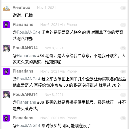
Vieufoux
Nov 4, 2021
83
谢谢，已撸
Planarians
Nov 6, 2021 via iPhone
84
@
RouJiANG14
闲鱼的是要爱奇艺联名的吧 对面拿了你的爱奇
艺跑路咋办
RouJiANG14
Nov 8, 2021
85
@
Planarians
#84 老哥，是人家给我冲京东，不是我开联名。人
家怎么来的渠道，谁知道呢
Planarians
Nov 8, 2021 via iPhone
86
@
RouJiANG14
我之前去闲鱼上问了几个全是让你买联名的然后
他拿爱奇艺 直接给你冲京东 50 的我是没问到过 就见过 70 的
RouJiANG14
Nov 8, 2021
87
@
Planarians
#86 我买的就是直接提供手机号，接码就行。并不
是去买爱奇艺。
Planarians
Nov 8, 2021 via iPhone
88
@
RouJiANG14
啥时候买的 那可能现在没了