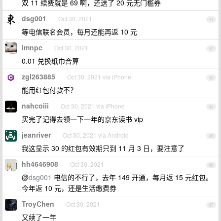
双 11 续费就是 69 啊，还送了 20 元无门槛券
dsg001
Oct 30, 2021
41
等电信联名会员，每月还能再返 10 元
imnpc
Oct 30, 2021
42
0.01 兑换纸巾合算
zgl263885
Oct 30, 2021 via iPhone
43
能用红包付款不？
nahcoiii
Oct 30, 2021 via iPhone
44
买完了记得去领一下一年的京东读书 vip
jeanriver
Oct 30, 2021 via Android
45
我这显示 30 的红包有效期只到 11 月 3 日，要注意了
hh4646908
Oct 30, 2021
46
@
dsg001
电信的不行了，去年 149 开通，每月返 15 元红包。
今年返 10 元，还是生活缴费券
TroyChen
Oct 30, 2021
47
又续了一年