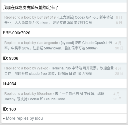
我现在优惠劵充值只能绑定卡了
Replied to a topic by l534891619
[压力测试] Codex GPT-5.5 新中转站
5 月
›
8 日
开业，人人免费领 3 亿 token， 评论立送 300 美刀/月会员
FRE-006c7026
Replied to a topic by xiaofangcode
[bytecat] 逆向 Claude Opus0.1 倍
4 月
›
30 日
率，中奖率 20%。注册送 500wtoken，叠加倍率可达 5000w~
ID: 9306
Replied to a topic by v2exgo
Termina.Pub 中转站 可开发票，欢迎企业
4 月
›
28 日
合作，限时开启 claude-free 渠道，回帖留 id 送 10 刀额度
id:4034
Replied to a topic by 69partner
做了一个自己的 AI 中转站，球球
4 月
›
23 日
Token，现支持 CodeX 和 Claude Code
ID: 160
More replies by idou
»