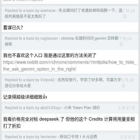
Replied to a topic by szwhszw
失业期间打了老婆脸颊和肩膀一下，直
7 月 20
›
日
接判离婚是不是太冤枉了
蓄谋已久？
Replied to a topic by nagisavpn
chrome 右键的问问 gemini 怎样删
7 月 20
›
日
掉呢
我也不喜欢这个入口 我是通过这里的方法关闭了
https://www.reddit.com/r/chrome/comments/1tm8p9a/how_to_hide_
the_ask_gemini_option_in_the_right/
Replied to a topic by Victor42
去西安旅行，学到了好多啊，写篇万字
5 月 30
›
日
游记分享给大家
记录得超级详细细致👍
Replied to a topic by abc0123xyz
小米 Token Plan 调价
5 月 27 日
›
我看价格完全对标 deepseek 了 但他的这个 Credits 计算将用量变相
打了折扣
Replied to a topic by Venlenter
移动口令领 1-9 元话费
5 月 8 日
›