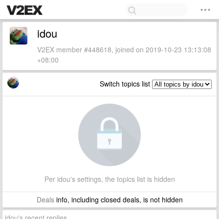
idou
V2EX member #448618, joined on 2019-10-23 13:13:08
+08:00
Switch topics list
Per idou's settings, the topics list is hidden
Deals
info, including closed deals, is not hidden
idou's recent replies