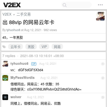
V2EX
二手交易
›
出 88vip 的网易云年卡
By
tyhuohuo8
at Aug 12, 2021 · 982 views
45，一年黑胶
云年卡
黑胶
VIP
网易
7 replies
•
2021-08-13 10:16:01 +08:00
tyhuohuo8
Aug 12, 2021
OP
1
vx： dGF5dGF5X3d4
MyPassWordis
Aug 12, 2021
2
借楼同出，网易云：45 优酷：35
绿色聊天：cGxlYXNlLWRvbnQtZG8tdGhhdAo=
wolver
Aug 12, 2021
3
同楼上，借楼同出，网易云、优酷