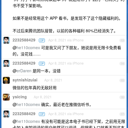
书不受下架影响。
如果不是经常用这个 APP 看书，是发现不了这个隐藏福利的。
不过后来腾讯团队接管，以前的各种福利 80%已经消失了。
2232588429
Apr 8, 2021 via iPhone
OP
13
@
he110comex
可是我又问了下朋友，她说是用无限卡免费看
的，没花钱……
2232588429
Apr 8, 2021 via iPhone
OP
14
@
erDaren
是同一本，没错
sytnishizuiai
Apr 8, 2021
15
微信的包年真的无敌好用
ysicing
Apr 8, 2021
16
@
he110comex
确实，最近老在推微信听书，
2232588429
Apr 8, 2021 via iPhone
OP
17
@
he110comex
有没有可能是这本电子书已经下架，之前用无限
卡加入书架阅读的用户依然可以阅读，但搜索入口就看不到这本