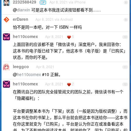
2232588429
Apr 8, 2021 via iPhone
OP
8
@
dianxin
可是这本书我连试读按钮都看不到……
erDaren
Apr 8, 2021 via Android
9
怕不是同一本吧，对一下 ISBN 一样吗
he110comex
Apr 8, 2021
5
10
上面回答的应该都不是「微信读书」深度用户，我来回答你：
这本书的电子版已经下架了，他这本书（电子版）是「已购买」
状态，而你的不是。
leeggco
Apr 8, 2021
11
@
he110comex
#10 正解。
he110comex
Apr 8, 2021
2
12
在腾讯自己的团队完全接管阅文的团队之前，微信读书有一个
「隐藏福利」：
平台要调整某本书为「下架」状态（一般是因为版权调整），而
这本书在你的书架上，那么平台就会把这本书送给你——这本书
在你这里就变为「已购买」，平台是认为你正在或准备看这本
书，为了不影响你阅读这本书，就送给你了。因为「已购买」的