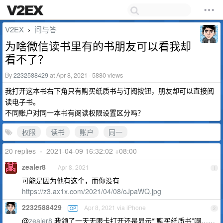
V2EX
问与答
›
为啥微信读书里有的书朋友可以看我却
看不了？
By
2232588429
at Apr 8, 2021 · 5880 views
我打开这本书右下角只有购买纸质书与订阅按钮，朋友却可以直接阅
读电子书。
不同账户对同一本书有阅读权限设置区分吗？
权限
读书
账户
同一
20 replies
•
2021-04-09 16:32:02 +08:00
zealer8
Apr 8, 2021
1
可能是因为他有这个，而你没有
https://z3.ax1x.com/2021/04/08/cJpaWQ.jpg
2232588429
Apr 8, 2021 via iPhone
OP
2
@
zealer8
我领了一天无限卡打开还是显示“”购买纸质书”啊……