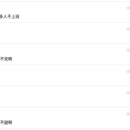
1
多人不上班
1
1
吃不完啊
1
1
1
不甜啊