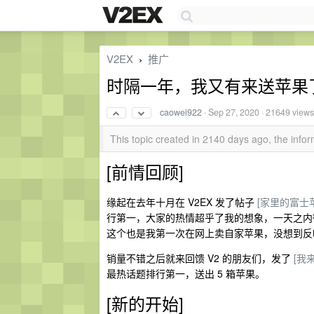
V2EX
推广
›
时隔一年，我又有来送苹果
caowei922
·
Sep 27, 2020
· 21649 views
This topic created in 2140 days ago, the inf
[前情回顾]
缘起在去年十月在 V2EX 发了帖子
[家里的富士
行第一，大家的热情超乎了我的想象，一天之内微
这个也是我第一次在网上卖自家苹果，没想到反
销量不错之后就来回馈 V2 的朋友们，发了
[我
最热话题排行第一，送出 5 箱苹果。
[新的开始]