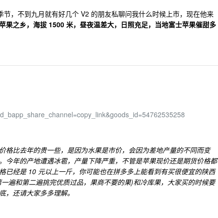
的季节，不到九月就有好几个 V2 的朋友私聊问我什么时候上市，现在他来
苹果之乡，海拔 1500 米，昼夜温差大，日照充足，当地富士苹果催甜多
pdd_bapp_share_channel=copy_link&goods_id=54762535258
价格比去年的贵一些，是因为水果是市价，会因为差地产量的不同而变
。今年的产地遭遇冰雹，产量下降严重，不管是苹果现价还是期货价格都
已经是 10 元以上一斤，你可能也在拼多多上能看到有买很便宜的陕西
第一遍和第二遍挑完优质过品，果商不要的果)和冷库果，大家买的时候要
底，还请大家多多理解。