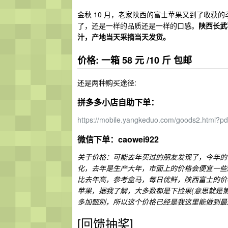
金秋 10 月，老家陕西的富士苹果又到了收获
了，还是一样的品质还是一样的口感。
陕西长武
汁，产地当天采摘当天发货。
价格: 一箱 58 元 /10 斤 包邮
还是两种购买途径:
拼多多小店自助下单：
https://mobile.yangkeduo.com/goods2.html?
微信下单：caowei922
关于价格：可能去年买过的朋友发现了，今年的
化，去年是生产大年，市面上的价格会便宜一些
比去年高，参考盒马，每日优鲜，陕西富士的价格
苹果，据我了解，大多数都是下捡果(意思就是
多加甄别，所以这个价格已经是我这里能做到最
[回馈抽奖]