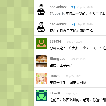
caowei922
Sep 27, 2020
OP
@
coderljx
应该周一发的，今天可能太
caowei922
Sep 27, 2020
OP
现在的附言里不能加图片了吗
889434
Sep 27, 2020
分母预定 10 斤太多 一个人一天一个
BlongLee
Sep 27, 2020
占楼小王子来了
unii23i
Sep 27, 2020
支持一下吧，国庆买回家
FloatK
Sep 27, 2020
之前买过陕西洛川的，老哥，你这个甜