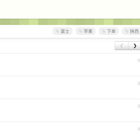
富士
苹果
下单
陕西
❮
❯