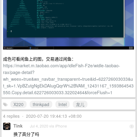
成色可看闲鱼上的图，交易通过闲鱼：
https://market.m.taobao.com/app/idleFish-F2e/widle-taobao-
rax/page-detail?
wh_weex=true&wx_navbar_transparent=true&id=622726003033&u
t_sk=1.VpBZutgNgEkDAIugQqrW%2BVAM_12431167_1593864543
550.Copy.detail.622726003033.32202464&forceFlush=1
X220
thinkpad
Intel
龙儿
4 replies
•
2020-07-20 19:44:13 +08:00
Tink
Jul 4, 2020 via iPhone
1
换了高分了吗