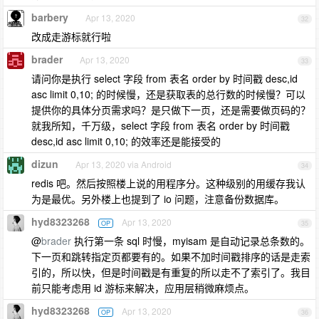
barbery
Apr 13, 2020
32
改成走游标就行啦
brader
Apr 13, 2020
33
请问你是执行 select 字段 from 表名 order by 时间戳 desc,id
asc limit 0,10; 的时候慢，还是获取表的总行数的时候慢？可以
提供你的具体分页需求吗？是只做下一页，还是需要做页码的？
就我所知，千万级，select 字段 from 表名 order by 时间戳
desc,id asc limit 0,10; 的效率还是能接受的
dizun
Apr 13, 2020 via Android
34
redis 吧。然后按照楼上说的用程序分。这种级别的用缓存我认
为是最优。另外楼上也提到了 io 问题，注意备份数据库。
hyd8323268
Apr 13, 2020
OP
35
@
brader
执行第一条 sql 时慢，myisam 是自动记录总条数的。
下一页和跳转指定页都要有的。如果不加时间戳排序的话是走索
引的，所以快，但是时间戳是有重复的所以走不了索引了。我目
前只能考虑用 id 游标来解决，应用层稍微麻烦点。
hyd8323268
Apr 13, 2020
OP
36