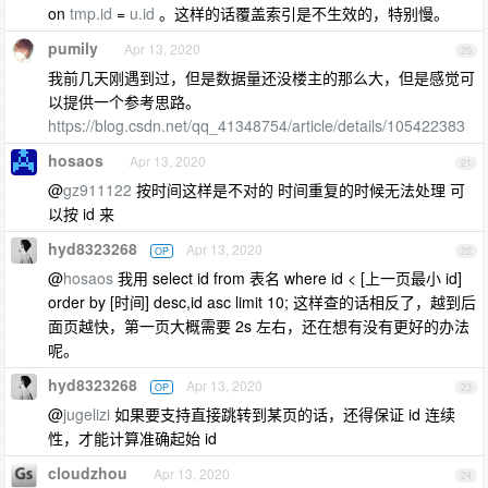
on
tmp.id
=
u.id
。这样的话覆盖索引是不生效的，特别慢。
pumily
Apr 13, 2020
20
我前几天刚遇到过，但是数据量还没楼主的那么大，但是感觉可
以提供一个参考思路。
https://blog.csdn.net/qq_41348754/article/details/105422383
hosaos
Apr 13, 2020
21
@
gz911122
按时间这样是不对的 时间重复的时候无法处理 可
以按 id 来
hyd8323268
Apr 13, 2020
OP
22
@
hosaos
我用 select id from 表名 where id < [上一页最小 id]
order by [时间] desc,id asc limit 10; 这样查的话相反了，越到后
面页越快，第一页大概需要 2s 左右，还在想有没有更好的办法
呢。
hyd8323268
Apr 13, 2020
OP
23
@
jugelizi
如果要支持直接跳转到某页的话，还得保证 id 连续
性，才能计算准确起始 id
cloudzhou
Apr 13, 2020
24