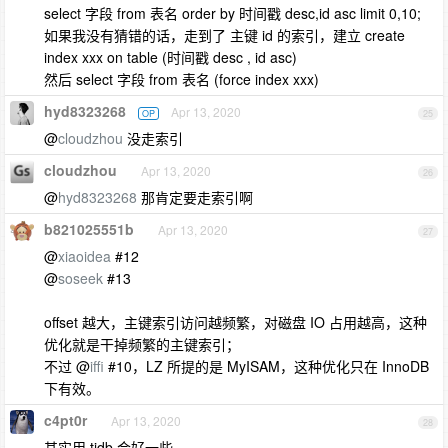
select 字段 from 表名 order by 时间戳 desc,id asc limit 0,10;
如果我没有猜错的话，走到了 主键 id 的索引，建立 create
index xxx on table (时间戳 desc , id asc)
然后 select 字段 from 表名 (force index xxx)
hyd8323268
Apr 13, 2020
OP
25
@
cloudzhou
没走索引
cloudzhou
Apr 13, 2020
26
@
hyd8323268
那肯定要走索引啊
b821025551b
Apr 13, 2020
27
@
xiaoidea
#12
@
soseek
#13
offset 越大，主键索引访问越频繁，对磁盘 IO 占用越高，这种
优化就是干掉频繁的主键索引；
不过 @
iffi
#10，LZ 所提的是 MyISAM，这种优化只在 InnoDB
下有效。
c4pt0r
Apr 13, 2020
28
其实用 tidb 会好一些...