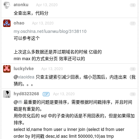
atonku
Apr 13, 2020
16
全查出来，代码分
ohao
Apr 13, 2020
17
my.oschina.net/luanwu/blog/3138110
可以参考这个
上次这么多数据还是弄过期域名的时候 亿级的
min max 的方式来分页 效率还可以的
luckylvke
Apr 13, 2020
18
@
xiaoidea
只查主键索引减少回表，缩小范围后，内连出来（我
猜的。。。
hyd8323268
Apr 13, 2020
OP
19
@
iffi
最重要的问题是要排序，需要根据时间戳排序，并且时间
戳是有重复的。
用你优化后的 sql 中的子查询的话是不用回表的，但是如果得加
排序。
select id,name from user u inner join (select id from user
order by 时间戳 desc,id asc limit 500000,10)as tmp