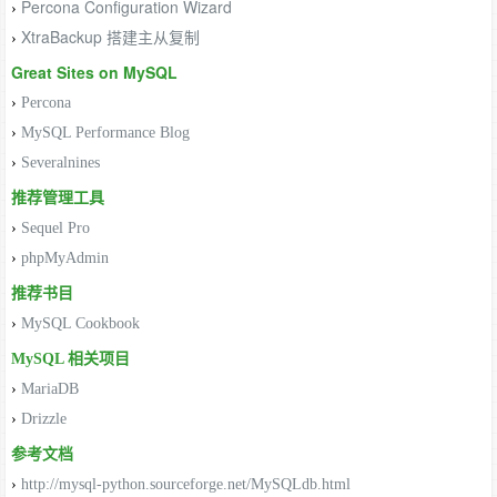
Percona Configuration Wizard
›
XtraBackup 搭建主从复制
›
Great Sites on MySQL
›
Percona
›
MySQL Performance Blog
›
Severalnines
推荐管理工具
›
Sequel Pro
›
phpMyAdmin
推荐书目
›
MySQL Cookbook
MySQL 相关项目
›
MariaDB
›
Drizzle
参考文档
›
http://mysql-python.sourceforge.net/MySQLdb.html