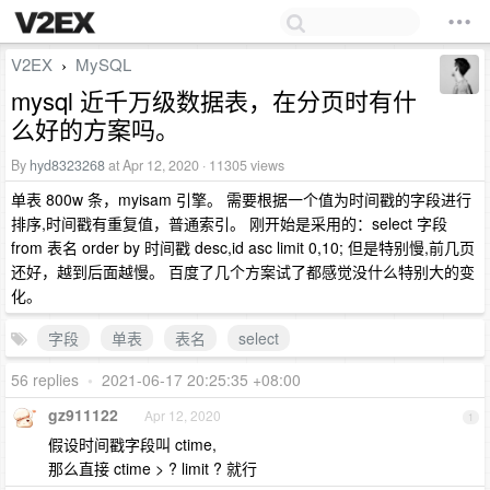
V2EX
MySQL
›
mysql 近千万级数据表，在分页时有什
么好的方案吗。
By
hyd8323268
at Apr 12, 2020 · 11305 views
单表 800w 条，myisam 引擎。 需要根据一个值为时间戳的字段进行
排序,时间戳有重复值，普通索引。 刚开始是采用的：select 字段
from 表名 order by 时间戳 desc,id asc limit 0,10; 但是特别慢,前几页
还好，越到后面越慢。 百度了几个方案试了都感觉没什么特别大的变
化。
字段
单表
表名
select
56 replies
•
2021-06-17 20:25:35 +08:00
gz911122
Apr 12, 2020
1
假设时间戳字段叫 ctime,
那么直接 ctime > ? limit ? 就行