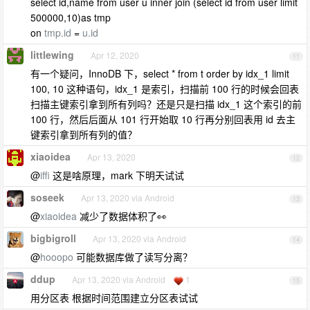
select id,name from user u inner join (select id from user limit
500000,10)as tmp
on
tmp.id
=
u.id
littlewing
Apr 12, 2020
11
有一个疑问，InnoDB 下，select * from t order by idx_1 limit
100, 10 这种语句，idx_1 是索引，扫描前 100 行的时候会回表
扫描主键索引拿到所有列吗？还是只是扫描 idx_1 这个索引的前
100 行，然后后面从 101 行开始取 10 行再分别回表用 id 去主
键索引拿到所有列的值？
xiaoidea
Apr 13, 2020
12
@
iffi
这是啥原理，mark 下明天试试
soseek
Apr 13, 2020 via Android
13
@
xiaoidea
减少了数据体积了👀
bigbigroll
Apr 13, 2020 via Android
14
@
hooopo
可能数据库做了读写分离？
ddup
Apr 13, 2020 via Android
1
15
用分区表 根据时间范围建立分区表试试