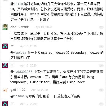
@
odirus
这种方法的话前几页会查询比较慢，第一页大概需要
2s，页码越大越快。总体来说还可以接受吧。而且，已经根据时
间戳排序了，where 中就不需要再加时间戳了吧我觉得。跳转指
定页也是个问题 .... 谢谢了
chq3272991
Apr 13, 2020
37
可以尝试下，底层基于日期分区，将大表分区为多个小分区，按
日期查询的时候尽量能定位到其中一个分区
iffi
Apr 13, 2020
38
@
xiaoidea
看一下 Clustered Indexes 和 Secondary Indexes 的
区别就明白了
iffi
Apr 13, 2020
39
@
hyd8323268
排序也可以走索引，你需要排序的字段要用到索
引覆盖才行。explain 一下，看看 Extra 有没有用到 Using
temporary 、Using filesort，最好用到 Using Index
gz911122
Apr 13, 2020
40
@
hosaos
可以的,你仔细看一下,重复也无所谓的
iffi
Apr 13, 2020
41