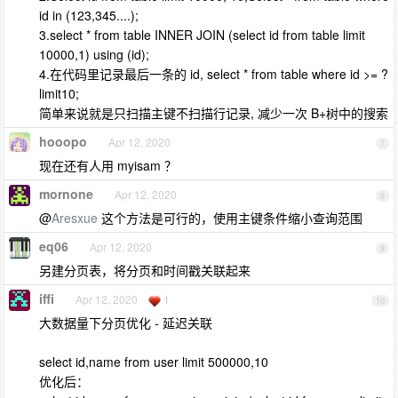
id in (123,345....);
3.select * from table INNER JOIN (select id from table limit
10000,1) using (id);
4.在代码里记录最后一条的 id, select * from table where id >= ?
limit10;
简单来说就是只扫描主键不扫描行记录, 减少一次 B+树中的搜索
hooopo
Apr 12, 2020
7
现在还有人用 myisam ？
mornone
Apr 12, 2020
8
@
Aresxue
这个方法是可行的，使用主键条件缩小查询范围
eq06
Apr 12, 2020
9
另建分页表，将分页和时间戳关联起来
iffi
Apr 12, 2020
1
10
大数据量下分页优化 - 延迟关联
select id,name from user limit 500000,10
优化后：