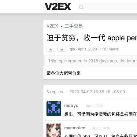
V2EX
二手交易
›
迫于贫穷，收一代 apple penc
qio
·
Apr 1, 2020
· 1107 views
This topic created in 2318 days ago, the inf
请各位大佬带价来
6 replies
•
2020-04-02 16:39:19 +08:00
mooyo
Apr 1, 2020
想出，可惜因为疫情我的包装盒被困在
maemolee
Apr 1, 2020
心理价位 500，可以刀，笔身有些日