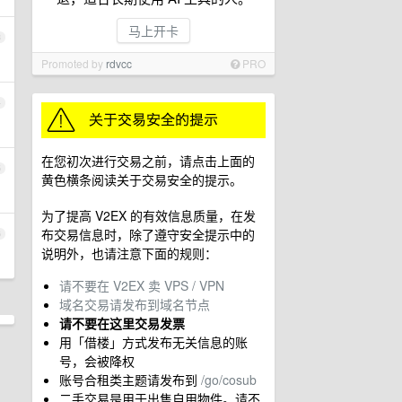
马上开卡
3
Promoted by
rdvcc
PRO
4
在您初次进行交易之前，请点击上面的
5
黄色横条阅读关于交易安全的提示。
为了提高 V2EX 的有效信息质量，在发
布交易信息时，除了遵守安全提示中的
6
说明外，也请注意下面的规则：
请不要在 V2EX 卖 VPS / VPN
域名交易请发布到域名节点
请不要在这里交易发票
用「借楼」方式发布无关信息的账
号，会被降权
账号合租类主题请发布到
/go/cosub
二手交易是用于出售自用物件。请不