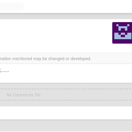
ormation mentioned may be changed or developed.
以……
No Comments Yet