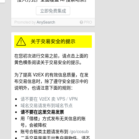
立即免费集成
Promoted by
AnySearch
PRO
在您初次进行交易之前，请点击上面的
黄色横条阅读关于交易安全的提示。
为了提高 V2EX 的有效信息质量，在发
布交易信息时，除了遵守安全提示中的
说明外，也请注意下面的规则：
请不要在 V2EX 卖 VPS / VPN
域名交易请发布到域名节点
请不要在这里交易发票
用「借楼」方式发布无关信息的账
号，会被降权
账号合租类主题请发布到
/go/cosub
二手交易是用于出售自用物件。请不