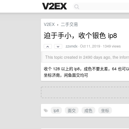
V2EX
二手交易
›
迫于手小，收个银色 ip8
zzxmdx
·
Oct 11, 2019
· 1349 views
This topic created in 2490 days ago, the inf
收个 128 以上的 ip8，成色不要太差，64 也可
坐标济南，闲鱼面交均可
ip8
面交
成色
坐标