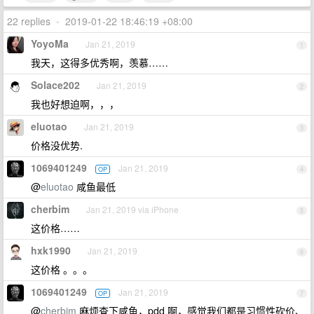
22 replies
•
2019-01-22 18:46:19 +08:00
YoyoMa
Jan 21, 2019
1
我天，这得多优秀啊，羡慕……
Solace202
Jan 21, 2019
2
我也好想迫啊，，，
eluotao
Jan 21, 2019
3
价格没优势.
1069401249
Jan 21, 2019
OP
4
@
eluotao
咸鱼最低
cherbim
Jan 21, 2019 via iPhone
5
这价格……
hxk1990
Jan 21, 2019
6
这价格 。。。
1069401249
Jan 21, 2019
OP
7
@
cherbim
麻烦查下咸鱼，pdd 啊，感觉我们都是习惯性砍价、