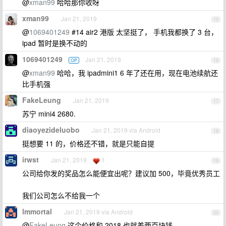
@
xman99
哈哈那你收呀
xman99
Jan 21, 2019
15
@
1069401249
#14 air2 港版 太坚挺了， 手机我都换了 3 台，
ipad 暂时是换不动的
1069401249
Jan 21, 2019
OP
16
@
xman99
哈哈，我 ipadmini1 6 年了还在用，现在电池续航还
比手机强
FakeLeung
Jan 21, 2019
17
苏宁 mini4 2680.
diaoyezideluobo
Jan 21, 2019 via Android
18
挺想要 11 的，价格还不错，就是只能自提
irwst
Jan 21, 2019
1
19
公司给你发的奖品怎么能便宜出呢？建议加 500，毕竟优秀员工
我们公司怎么不给我一个
lmmortal
Jan 21, 2019 via Android
20
@
FakeLeung
这个价格和 2018 也就差两百块钱