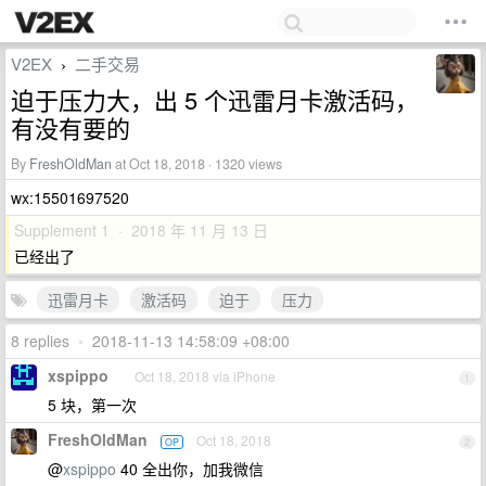
V2EX
二手交易
›
迫于压力大，出 5 个迅雷月卡激活码，
有没有要的
By
FreshOldMan
at Oct 18, 2018 · 1320 views
wx:15501697520
Supplement 1 · 2018 年 11 月 13 日
已经出了
迅雷月卡
激活码
迫于
压力
8 replies
•
2018-11-13 14:58:09 +08:00
xspippo
Oct 18, 2018 via iPhone
1
5 块，第一次
FreshOldMan
Oct 18, 2018
OP
2
@
xspippo
40 全出你，加我微信