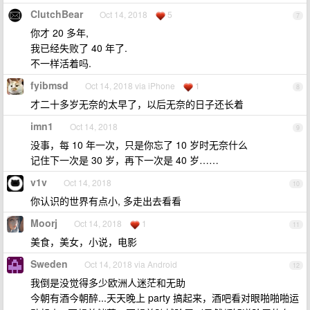
ClutchBear
Oct 14, 2018
5
7
你才 20 多年,
我已经失败了 40 年了.
不一样活着吗.
fyibmsd
Oct 14, 2018 via iPhone
1
8
才二十多岁无奈的太早了，以后无奈的日子还长着
imn1
Oct 14, 2018
9
没事，每 10 年一次，只是你忘了 10 岁时无奈什么
记住下一次是 30 岁，再下一次是 40 岁……
v1v
Oct 14, 2018
10
你认识的世界有点小, 多走出去看看
Moorj
Oct 14, 2018
1
11
美食，美女，小说，电影
Sweden
Oct 14, 2018 via Android
12
我倒是没觉得多少欧洲人迷茫和无助
今朝有酒今朝醉...天天晚上 party 搞起来，酒吧看对眼啪啪啪运