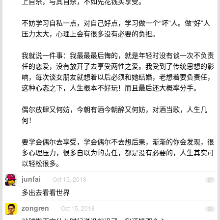
上自杀，与其自杀，不如先花钱买享受。
不妨学习自私一点，对自己好点，学习做一个“坏”人。做“好”人
压力太大，心理上会有很多没有必要的负担。
我就说一件事：我最最最后悔的，就是年轻时没有谈一次不负责
任的恋爱，没有放开了去享受两性之爱。我受到了传统思想的影
响，每次谈女朋友就想着以后必须和她结婚，老想着要负责任，
这种心态之下，人生根本不好玩！而且最后还大概率分手。
偶尔放肆又何妨，今朝有酒今朝醉又何妨，对酒当歌，人生几
何！
要学会偶尔去享受，学会偶尔不去想后果，渐渐的你会发现，很
多心理压力，很多自以为的责任，都是没有必要的，人生其实可
以轻松很多。
junfai
Oct 15, 2018
97
多出去看看世界
zongren
Oct 15, 2018
98