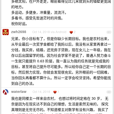
多晒太阳，在户外走走，眼前看得见比几米就到头的墙壁更宽阔
的地方。
多运动，多健身，冲重量，流流汗。
多看书，感受先哲迷茫时的共情。
祝你好运。
zwh2698
Oct 14, 2018 via Android
2
61
兄弟，你小目标有了，但是你缺少长期目标。我也是农村出来，
从毕业最后一次奖学金都给了我妈以后，我没有从家里再拿过一
分钱，我买房，结婚，还完房子贷款，现在女儿上一年级，我在
存以后出国留学的钱。因为社会学家不是说了，普通人努力奋斗
一生就只能提升 0.63 阶层，我一直认为我的任务就是完成我的
目标，甚至将自己提升尽可能多。所以给你自己定一个长期的目
标，然后努力实现，你就会发现很充实。另外眼前的一切困难，
当你回头再看都不算什么。所以一定学会咬牙坚持。希望你能找
到自己的办法。
waterlaw
Oct 14, 2018
1
62
我也是同楼主一样来自农村， 也想过将时间定格在 30 岁， 无
奈是因为在现实达不到自己的理想，生活是索然无味的， 探究
真理则是无穷无尽的。不知道楼主对数学有没有兴趣， 我买了