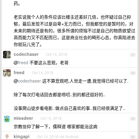
药。
老实说我个人的条件应该比楼主还差好几倍，也怀疑过自己抑
郁，最后发现不过是自卑+无力而已，但我都觉的是暂时的，对
未来的期待还是有的，很多所谓的烦恼不过是自己的物质欲望过
高而能力又不匹配而已，这是商业社会的畸形心态，你真陷进去
你就玩儿完了。
codechaser
Oct 14, 2018
47
@
freed
不要这么悲观，老哥
freed
Oct 14, 2018
48
@
codechaser
这不算悲观吧,人世走一遭,我觉得已经可以了.
除了每次打电话回去都是唠叨..别的都还挺好的..
没事爬山徒步看电影..做点自己喜欢的事..我已经很满足了..
missdeer
Oct 14, 2018
49
宗教信仰了解一下，儒释道 哪家都能治这病
kingapi
Oct 14, 2018 via Android
50