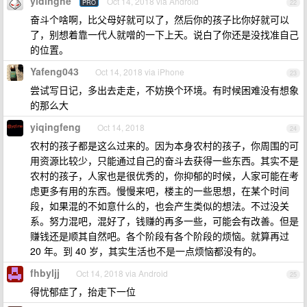
yidinghe
Oct 14, 2018 via Android
PRO
22
奋斗个啥啊，比父母好就可以了，然后你的孩子比你好就可以
了，别想着靠一代人就噌的一下上天。说白了你还是没找准自己
的位置。
Yafeng043
Oct 14, 2018 via iPhone
23
尝试写日记，多出去走走，不妨换个环境。有时候困难没有想象
的那么大
yiqingfeng
Oct 14, 2018
24
农村的孩子都是这么过来的。因为本身农村的孩子，你周围的可
用资源比较少，只能通过自己的奋斗去获得一些东西。其实不是
农村的孩子，人家也是很优秀的，你抑郁的时候，人家可能在考
虑更多有用的东西。慢慢来吧，楼主的一些思想，在某个时间
段，如果混的不如意什么的，也会产生类似的想法。不过没关
系。努力混吧，混好了，钱赚的再多一些，可能会有改善。但是
赚钱还是顺其自然吧。各个阶段有各个阶段的烦恼。就算再过
20 年。到 40 岁，其实生活也不是一点烦恼都没有的。
fhbyljj
Oct 14, 2018 via Android
25
得忧郁症了，抬走下一位