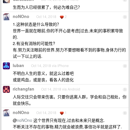
生而为人已经很累了，何必为难自己？
noNOno
Oct 14, 2018
2
3
1.这种状态是什么导致的？
世界一直就在眼前,你的不开心是考虑[过去,未来]的事积累导致
的.
2.有没有消除的可能性?
有.努力关注眼前的世界,努力不要想眼看不到的事物,身体力行的
试一下以上的话.
luban
Oct 14, 2018 via iPhone
4
不明白人生的意义，就这么过着吧
或是鸡血，或是丧，看各人的造化
richangfan
Oct 14, 2018 via Android
5
人际交往只会带来伤害。只要你逃离人群，学会和自己相处，你
就会快乐。
noNOno
Oct 14, 2018
1
6
@
noNOno
这个世界只有现在,过去和未来只是概念.
不断关注不存在的事物,精力就会被浪费,事倍功半就是这样了.