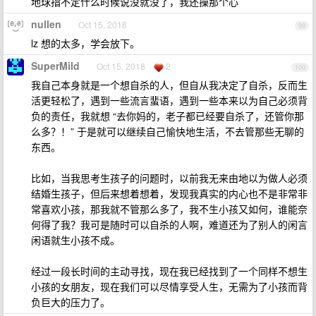
地球指不定什么时候说没就没了，我还操那个心
nullen
Oct 15, 2018
99
lz 想的太多，学会放下。
SuperMild
Oct 15, 2018
2
100
我自己本身就是一个想自杀的人，但自从我决定了自杀，反而生
活更轻松了，遇到一些流言蜚语，遇到一些本来以为自己必须背
负的责任，我就想 “去你妈的，老子都已经要自杀了，还管你那
么多？！” 于是就可以继续自己愉快地生活，不去管那些无聊的
东西。
比如，当我思考生孩子的问题时，以前我无来由地以为做人必须
结婚生孩子，但后来想着想着，发现我真实的内心也不是非常非
常喜欢小孩，那我就不管那么多了，我不生小孩又如何，谁能奈
何得了我？我可是随时可以自杀的人啊，难道还为了别人的闲言
闲语就生小孩不成。
经过一段长时间的主动寻找，现在我已经找到了一个同样不想生
小孩的女朋友，现在我们可以尽情享受人生，无需为了小孩而背
负巨大的压力了。