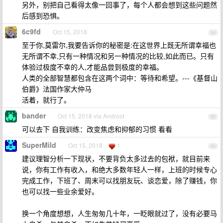
另外，别把自己看得太像一回事了，每个人都会想到这些问题然
后感到恐惧。
6c9fd
Oct 15, 2018
94
至于你,莫雷尔,我要告诉你的秘密是:在这世界上既无所谓幸福也
无所谓不幸,只有一种情况和另一种情况的比较,如此而已。只有
体验过极度不幸的人,才能品尝到极度的幸福。
人类的全部智慧都包含在这两个词中：等待和希望。---《基督山
伯爵》法国作家大仲马
活着，就行了。
bander
Oct 15, 2018 via Android
95
可以去下 自我训练：改变焦虑和抑郁的习惯 看看
SuperMild
Oct 15, 2018
1
96
建议理智分析一下现状，不要背负太多过去的包袱，就目前来
说，你有工作有收入，和绝大多数年轻人一样，上班的时候专心
完成工作，下班了、周末可以找朋友玩、谈恋爱，除了赚钱，你
也可以找一些业余爱好。
换一个角度想想，人生匆匆几十年，一眨眼就过了，没有必要马