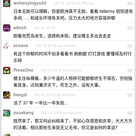
wohenyingyu03
Oct 14, 2018 via iPhone
26
日本无助可以理解，但是欧洲真不无助，看看 failarmy 就知道有
多闲……和成长环境有关吧，压力太大的地方容易抑郁
adnoh
Oct 14, 2018
27
刚看完荒岛余生，选择和未知，建议楼主多出去走走
scnace
Oct 14, 2018 via Android
28
有这个抑郁的时间不如多看看书 刷刷题 打打游戏 要懂得及时行
乐呀
PressOne
Oct 14, 2018 via Android
29
楼主往纵横看，多少牛逼的人照样可能郁郁终生不得志，穷则独
善其身，达则兼济天下，死生之外，没有大事。
liangzi
Oct 14, 2018 via Android
30
活了 37 年 一年比一年失败...
zuoakang
Oct 14, 2018 via Android
31
既然来了，那又何必纠结来了，不如心存感恩和庆幸，大大方方
的活着。相比那些生来就无父无母，你又是如何的幸运？