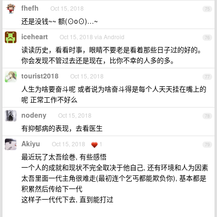
fhefh
Oct 15, 2018
75
还是没钱~~ 额(⊙o⊙)…~
iceheart
Oct 15, 2018 via Android
76
读读历史，看看时事，眼睛不要老是看着那些日子过的好的。
你会发现不管过去还是现在，比你不幸的人多的多。
tourist2018
Oct 15, 2018
77
人生为啥要奋斗呢 或者说为啥奋斗得是每个人天天挂在嘴上的
呢 正常工作不好么
nodeny
Oct 15, 2018
78
有抑郁病的表现，去看医生
Akiyu
Oct 15, 2018
1
79
最近玩了太吾绘巻, 有些感悟
一个人的成就和现状不完全取决于他自己, 还有环境和人为因素
太吾里面一代主角很难走(最初连个乞丐都能欺负你), 基本都是
积累然后传给下一代
这样子一代代下去, 直到能打过