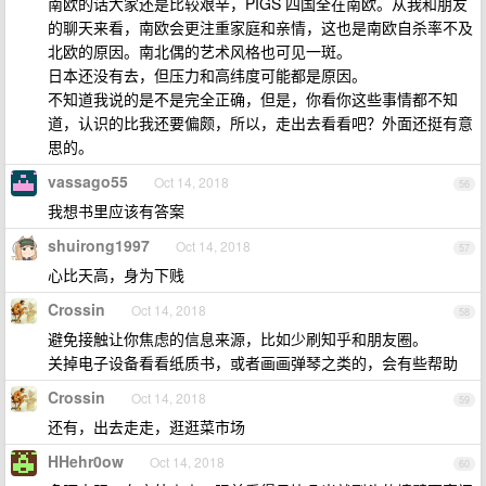
南欧的话大家还是比较艰辛，PIGS 四国全在南欧。从我和朋友
的聊天来看，南欧会更注重家庭和亲情，这也是南欧自杀率不及
北欧的原因。南北偶的艺术风格也可见一斑。
日本还没有去，但压力和高纬度可能都是原因。
不知道我说的是不是完全正确，但是，你看你这些事情都不知
道，认识的比我还要偏颇，所以，走出去看看吧？外面还挺有意
思的。
vassago55
Oct 14, 2018
56
我想书里应该有答案
shuirong1997
Oct 14, 2018
57
心比天高，身为下贱
Crossin
Oct 14, 2018
58
避免接触让你焦虑的信息来源，比如少刷知乎和朋友圈。
关掉电子设备看看纸质书，或者画画弹琴之类的，会有些帮助
Crossin
Oct 14, 2018
59
还有，出去走走，逛逛菜市场
HHehr0ow
Oct 14, 2018
60