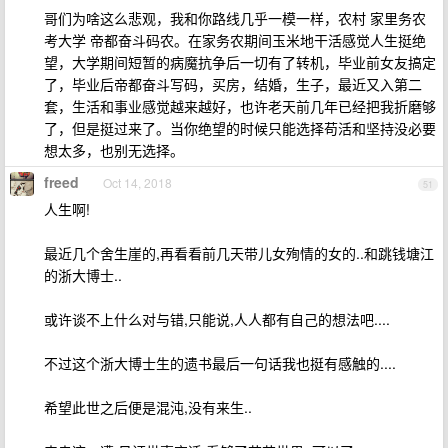
哥们为啥这么悲观，我和你路线几乎一模一样，农村 家里务农
考大学 帝都奋斗码农。在家务农期间玉米地干活感觉人生挺绝
望，大学期间短暂的病魔抗争后一切有了转机，毕业前女友搞定
了，毕业后帝都奋斗写码，买房，结婚，生子，最近又入第二
套，生活和事业感觉越来越好，也许老天前几年已经把我折磨够
了，但是挺过来了。当你绝望的时候只能选择苟活和坚持没必要
想太多，也别无选择。
freed
Oct 14, 2018
51
人生啊!
最近几个舍生崖的,再看看前几天带儿女殉情的女的..和跳钱塘江
的浙大博士..
或许谈不上什么对与错,只能说,人人都有自己的想法吧....
不过这个浙大博士生的遗书最后一句话我也挺有感触的....
希望此世之后便是混沌,没有来生..