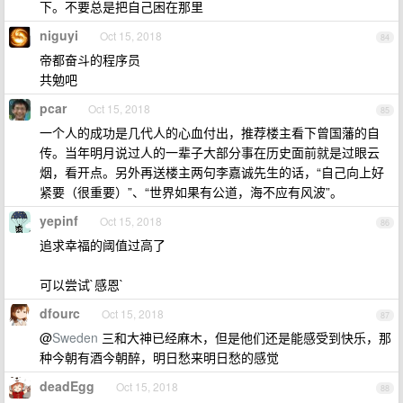
下。不要总是把自己困在那里
niguyi
Oct 15, 2018
84
帝都奋斗的程序员
共勉吧
pcar
Oct 15, 2018
85
一个人的成功是几代人的心血付出，推荐楼主看下曾国藩的自
传。当年明月说过人的一辈子大部分事在历史面前就是过眼云
烟，看开点。另外再送楼主两句李嘉诚先生的话，“自己向上好
紧要（很重要）”、“世界如果有公道，海不应有风波”。
yepinf
Oct 15, 2018
86
追求幸福的阈值过高了
可以尝试`感恩`
dfourc
Oct 15, 2018
87
@
Sweden
三和大神已经麻木，但是他们还是能感受到快乐，那
种今朝有酒今朝醉，明日愁来明日愁的感觉
deadEgg
Oct 15, 2018
88