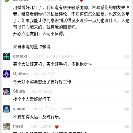
用微博好几年了，我知道有很多敏感脆弱，容易感伤的朋友关注
我，经常看到你们的私信评论，不知道该怎么回复。也这么多年
了，如果我能让你们意识到活得没皮没脸一点儿也没什么，人是
可以开心起来的，就算我的回复吧。
开心点朋友们，人间不值得。 ​​​
来自李诞的置顶微博
gettext
Oct 14, 2018 via Android
41
买个大法好耳机，买个好手机，多跑跑步～
GjriFeu
Oct 14, 2018
42
今天好不容易想通了要好好工作- -
Shura
Oct 14, 2018
43
找个个人爱好就行了。
ymqm
Oct 14, 2018 via Android
44
不要想得太远，及时行乐，
freed
Oct 14, 2018
4
45