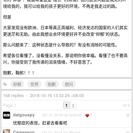
境给我的，我可以给我的孩子更好的环境，不再走我走过的路。
但是
大家发现没有欧洲、日本等真正高福利、经济发达的国家的人们其实
更迷茫和无助。由此我想业余环境更好并不会改变“抑郁”的状态。
那么问题来了：这种状态是什么导致的？有没有消除的可能性。
希望各位看懂了，没看懂没关系，那说明你很幸福。看懂了也不要高
兴，你接受到了我传递的沮丧情绪，不好意思了。
抱歉，鞠躬！！！
抑郁
世界
抱歉
想问
168 replies
•
2018-10-16 13:32:25 +08:00
Page 1
1
of 2
2
daigouspy
Oct 14, 2018 via Android
7
1
忧郁症的表现，赶紧去看看吧
Carseason
Oct 14, 2018 via iPhone
2