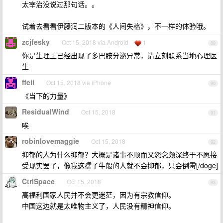
太宰治没说过那句话。。
试着去看看伊藤润二版本的《人间失格》，不一样的体验哦。
zcjfesky
Oct 15, 2018 via Android
1
89
你是生理上已经出现了多巴胺分泌异常，请立刻联系当地心理医
生
ffeii
Oct 15, 2018 via iPhone
90
《当下的力量》
ResidualWind
Oct 15, 2018
91
唉
robinlovemaggie
Oct 15, 2018
92
抑郁的人为什么抑郁？大概是诸事不顺而又怨念颇深终于不愿接
受现实罢了，像我这孺子牛般的人就不会抑郁，只会倒霉[/doge]
CtrlSpace
Oct 15, 2018
93
高福利国家人民并不会更迷茫，因为有宗教信仰。
中国这边就是太唯物主义了，人民没有精神信仰。