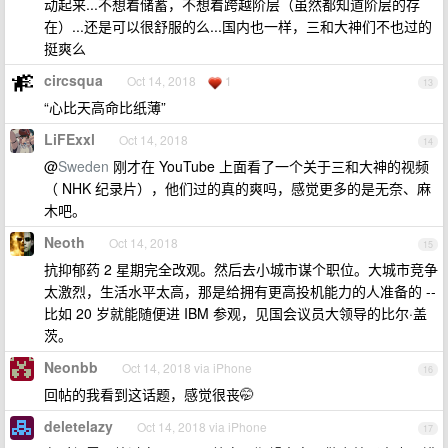
动起来...不想着储蓄，不想着跨越阶层（虽然都知道阶层的存
在）...还是可以很舒服的么...国内也一样，三和大神们不也过的
挺爽么
circsqua
Oct 14, 2018
1
13
“心比天高命比纸薄”
LiFExxl
Oct 14, 2018
14
@
Sweden
刚才在 YouTube 上面看了一个关于三和大神的视频
（ NHK 纪录片），他们过的真的爽吗，感觉更多的是无奈、麻
木吧。
Neoth
Oct 14, 2018
15
抗抑郁药 2 星期完全改观。然后去小城市谋个职位。大城市竞争
太激烈，生活水平太高，那是给拥有更高投机能力的人准备的 --
比如 20 岁就能随便进 IBM 参观，见国会议员大领导的比尔·盖
茨。
Neonbb
Oct 14, 2018 via iPhone
16
回帖的我看到这话题，感觉很丧🤭
deletelazy
Oct 14, 2018 via iPhone
17