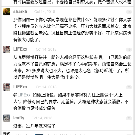
有时候需要放过自己，不要给自己期望太高，做个普通人也不错
sharkli
Oct 14, 2018
18
那你回顾一下你小学同学现在都在做什么？能赚多少钱？你大学
毕业程序员的收入比他们高不少吧。压力大就退而求其次，北京
赚钱攒些钱回老家。况且目前正值经济形势不好，在北京买房也
有很大可能了。
LiFExxl
Oct 14, 2018
19
从底层慢慢打拼往上爬的人都会经历这种状态吧，自己现时的能
力成就不了自己的梦想，满足不了心中的期望，烦恼自然会生长
出来，20 多岁说大也不大，也许是太心急（急功近利）了，所
以还是慢慢熬吧，伟大是“熬出来”的。
LiFExxl
Oct 14, 2018
20
@
LiFExxl
如楼上所说，如果不是非得努力往上爬做个“人上
人”，降低对自己的要求、期望值，大概这种状态就会消散，不
会消散也足够减少痛苦
leafiy
Oct 14, 2018
21
没事，过几年就习惯了