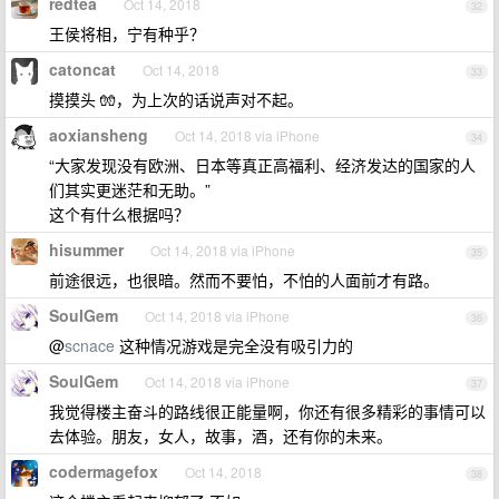
redtea
Oct 14, 2018
32
王侯将相，宁有种乎？
catoncat
Oct 14, 2018
33
摸摸头 🧤，为上次的话说声对不起。
aoxiansheng
Oct 14, 2018 via iPhone
34
“大家发现没有欧洲、日本等真正高福利、经济发达的国家的人
们其实更迷茫和无助。”
这个有什么根据吗？
hisummer
Oct 14, 2018 via iPhone
35
前途很远，也很暗。然而不要怕，不怕的人面前才有路。
SoulGem
Oct 14, 2018 via iPhone
36
@
scnace
这种情况游戏是完全没有吸引力的
SoulGem
Oct 14, 2018 via iPhone
37
我觉得楼主奋斗的路线很正能量啊，你还有很多精彩的事情可以
去体验。朋友，女人，故事，酒，还有你的未来。
codermagefox
Oct 14, 2018
38