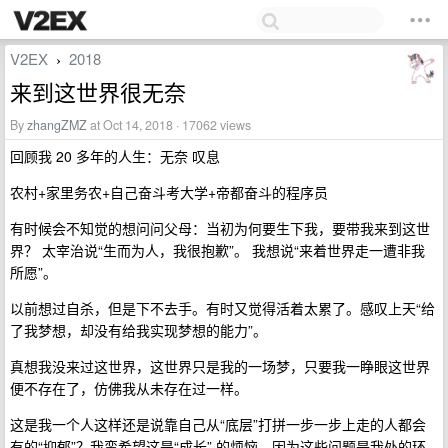
V2EX
2018
›
来到这世界很无奈
By
zhangZMZ
at Oct 14, 2018 · 17062 views
回顾我 20 多年的人生：无奈 叹息
农村+家里务农+自己奋斗考大学+帝都奋斗的程序员
有时候会不知觉的想问问父母：当初为何要生下我，要带我来到这世
界？ 太宰治说“生而为人，我很抱歉”。 我想说“来着世界走一遭非我
所愿”。
以前想过自杀，但是下不去手。有时又觉得活着太累了。感叹上天“给
了我梦想，却没有给我实现梦想的能力”。
真想我没来过这世界，这世界只是我的一场梦，只要我一睁眼这世界
便不存在了，仿佛我从未存在过一样。
这是我一个人这样还是说靠自己从“底层”打拼一步一步上走的人都会
有的“抑郁”？我蛮希望这是“成长” 的烦恼，因为这些问题是我处的环