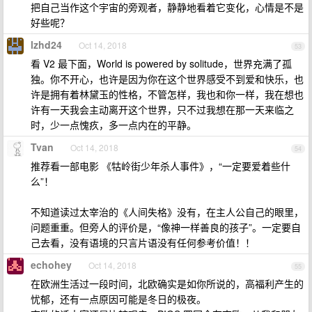
把自己当作这个宇宙的旁观者，静静地看着它变化，心情是不是
好些呢？
lzhd24
Oct 14, 2018
53
看 V2 最下面，World is powered by solitude，世界充满了孤
独。你不开心，也许是因为你在这个世界感受不到爱和快乐，也
许是拥有着林黛玉的性格，不管怎样，我也和你一样，我在想也
许有一天我会主动离开这个世界，只不过我想在那一天来临之
时，少一点愧疚，多一点内在的平静。
Tvan
Oct 14, 2018
54
推荐看一部电影 《牯岭街少年杀人事件》，“一定要爱着些什
么”！
不知道读过太宰治的《人间失格》没有，在主人公自己的眼里，
问题重重。但旁人的评价是，“像神一样善良的孩子”。一定要自
己去看，没有语境的只言片语没有任何参考价值！！
echohey
Oct 14, 2018
55
在欧洲生活过一段时间，北欧确实是如你所说的，高福利产生的
忧郁，还有一点原因可能是冬日的极夜。