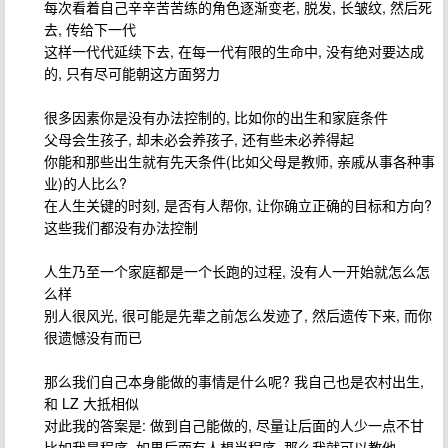
每次看着自己辛辛苦苦练的角色逐渐变老, 脱发, 长皱纹, 然后死
去, 传给下一代
这样一代代延续下去, 在每一代有限的生命中, 没有绝对要达成
的, 只有尽可能朝这方面努力
很多因素你是没有办法控制的, 比如你的出生和家庭条件
父母会生孩子, 却未必会养孩子, 还有些未必养得起
你能和那些出生就有先天条件(比如父母是教师, 亲戚从事各种事
业)的人比么?
在人生关键的时刻, 是否有人帮你, 让你确立正确的目标和方向?
这些我们都没有办法控制
人生乃至一个家庭都是一个长跑的过程, 没有人一开始就怎么怎
么样
别人很风光, 很可能是先辈之前怎么发迹了, 然后遗传下来, 而你
很遗憾没有而已
那么我们自己本身能做的事情是什么呢? 我自己也是农村出生,
和 LZ 大抵相似
对此我的答案是: 做到自己能做的, 尽量让后面的人少一点不甘
比如我是程序, 如果后面有人想当程序, 那么我就可以教他