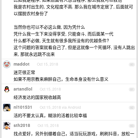
我是农村出生的, 文化程度不高. 那么我在城市定居了, 后面就可
以摆脱农村身份了
当然你也可以不必这么做, 因为凭什么
凭什么我一生下来没得享受, 只能奋斗, 而后面某一代
什么都不必做, 天生就有很多我所没有的优越条件?
这个问题的答案就看自己了, 但是这就像一个死循环, 没有人跳出
来, 那就永远跳不出来
maddot
Oct 15, 2018
80
迷茫很正常
如果不用宗教来麻醉自己，生命本身没有什么意义
artandlol
Oct 15, 2018
81
经济发达的国家税收越高
nl101531
Oct 15, 2018 via Android
82
活的不要太认真，糊涂的活着比较幸福
sth2018
Oct 15, 2018
83
找点爱好，另外别绷着自己，适当玩玩游戏，刷刷抖音，放松一