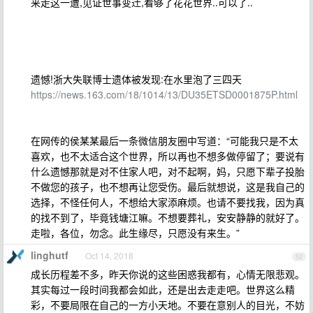
来走这一遭,见证世事变迁,看够了花花世界..可以了..
遗憾!浙大失联博士遗体被发现:在水里泡了三四天
https://news.163.com/18/1014/13/DU35ETSD0001875P.html
在网传的侯某某最后一条微信朋友圈中写道：“可能我只是不太
喜欢，也不太适合这个世界，所以再也不想多做停留了；要说有
什么遗憾那就是对不住家人吧，对不起啊，妈，只愿下辈子投胎
不做您的孩子，也不想再让您受伤。最后就想说，这是我自己的
选择，不怪任何人，不想给大家添麻烦。也请不要找我，因为真
的找不到了，毕竟钱塘江嘛。不想要葬礼，安安静静的就好了。
走啦，各位，勿念。此生缘尽，只愿没有来生。”
linghutf
Oct 14, 2018
52
成长历程差不多，昨天你说的这些困惑我都有，心情无限悲观。
其实每过一段时间我都会如此，还是出去走走吧。世界这么精
彩，不要局限在自己的一方小天地。不要在意别人的目光，不妨