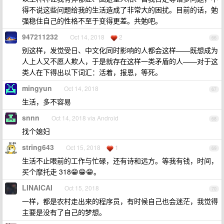
得不说这些问题给我的生活造成了非常大的困扰。目前的话，勉
强稳住自己的性格不至于变得更差。共勉吧。
947211232
Oct 14, 2018
2
66
别这样，发觉受日、中文化同时影响的人都会这样——既想成为
人上人又不愿人欺人，于是就存在这样一类矛盾的人——对于这
类人在下得出以下词汇：活着，报恩，等死。
mingyun
Oct 14, 2018
67
生活，多不容易
snnn
Oct 14, 2018 via Android
68
找个媳妇
string643
Oct 15, 2018
1
69
生活不止眼前的工作与忙碌，还有诗和远方。等我有钱，时间，
买个摩托走 318😁😁😁。
LINAICAI
Oct 15, 2018
70
一样，都是农村走出来的程序员，有时候自己也会迷茫，我觉得
主要是没有了自己的梦想。