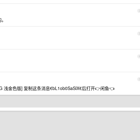
 的。
8G 浅金色版] 复制这条消息€bL1ob0SaSlX€后打开👉闲鱼👈