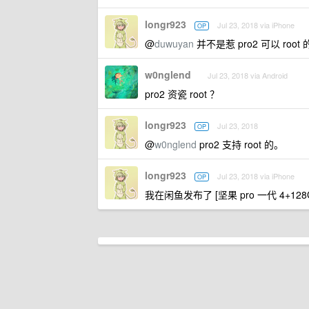
longr923
Jul 23, 2018 via iPhone
OP
@
duwuyan
并不是惹 pro2 可以 root
w0nglend
Jul 23, 2018 via Android
pro2 资瓷 root ？
longr923
Jul 23, 2018
OP
@
w0nglend
pro2 支持 root 的。
longr923
Jul 23, 2018 via iPhone
OP
我在闲鱼发布了 [坚果 pro 一代 4+12