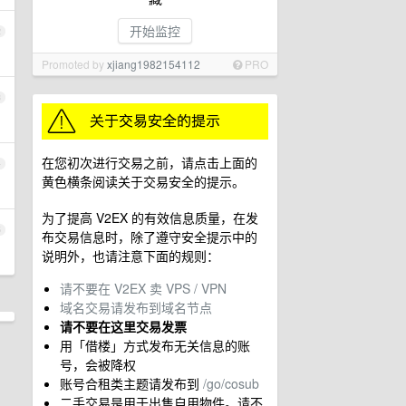
开始监控
2
Promoted by
xjiang1982154112
PRO
3
在您初次进行交易之前，请点击上面的
4
黄色横条阅读关于交易安全的提示。
为了提高 V2EX 的有效信息质量，在发
5
布交易信息时，除了遵守安全提示中的
说明外，也请注意下面的规则：
请不要在 V2EX 卖 VPS / VPN
域名交易请发布到域名节点
请不要在这里交易发票
用「借楼」方式发布无关信息的账
号，会被降权
账号合租类主题请发布到
/go/cosub
二手交易是用于出售自用物件。请不