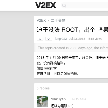
V2EX
二手交易
›
迫于没法 ROOT，出个 坚果 p
longr923
·
Jul 23, 2018
· 1518 views
This topic created in 2936 days ago, the inf
2018 年 1 月 29 日购于狗东，浅金色，迫于
套，没有刮痕磕碰。
微信 longr701
芝麻 718，可以走闲鱼拍拍。
5 replies
duwuyan
Jul 23, 2018
还以为是破 2 :)