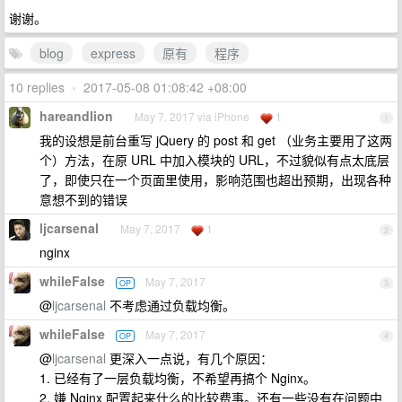
谢谢。
blog
express
原有
程序
10 replies
•
2017-05-08 01:08:42 +08:00
hareandlion
May 7, 2017 via iPhone
1
1
我的设想是前台重写 jQuery 的 post 和 get （业务主要用了这两
个）方法，在原 URL 中加入模块的 URL，不过貌似有点太底层
了，即使只在一个页面里使用，影响范围也超出预期，出现各种
意想不到的错误
ljcarsenal
May 7, 2017
1
2
nginx
whileFalse
May 7, 2017
OP
3
@
ljcarsenal
不考虑通过负载均衡。
whileFalse
May 7, 2017
OP
4
@
ljcarsenal
更深入一点说，有几个原因：
1. 已经有了一层负载均衡，不希望再搞个 Nginx。
2. 嫌 Nginx 配置起来什么的比较费事。还有一些没有在问题中