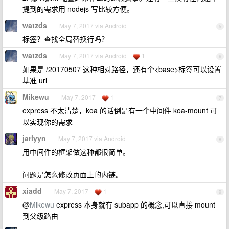
提到的需求用 nodejs 写比较方便。
watzds
May 7, 2017 via Android
5
标签？查找全局替换行吗？
watzds
May 7, 2017 via Android
1
6
如果是 /20170507 这种相对路径，还有个<base>标签可以设置
基准 url
Mikewu
May 7, 2017
1
7
express 不太清楚，koa 的话倒是有一个中间件 koa-mount 可
以实现你的需求
jarlyyn
May 7, 2017 via Android
8
用中间件的框架做这种都很简单。
问题是怎么修改页面上的内链。
xiadd
May 7, 2017
1
9
@
Mikewu
express 本身就有 subapp 的概念,可以直接 mount
到父级路由