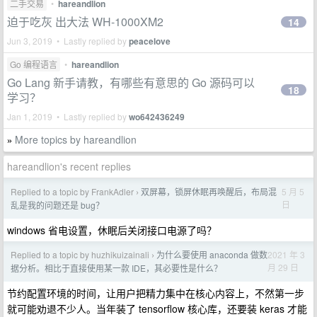
二手交易
•
hareandlion
迫于吃灰 出大法 WH-1000XM2
14
Jun 3, 2019 • Lastly replied by
peacelove
Go 编程语言
•
hareandlion
Go Lang 新手请教，有哪些有意思的 Go 源码可以
18
学习？
Jan 1, 2019 • Lastly replied by
wo642436249
More topics by hareandlion
»
hareandlion's recent replies
Replied to a topic by FrankAdler
双屏幕，锁屏休眠再唤醒后，布局混
5 月 5
›
日
乱是我的问题还是 bug？
windows 省电设置，休眠后关闭接口电源了吗？
Replied to a topic by huzhikuizainali
为什么要使用 anaconda 做数
2021 年 3
›
月 29 日
据分析。相比于直接使用某一款 IDE，其必要性是什么？
节约配置环境的时间，让用户把精力集中在核心内容上，不然第一步
就可能劝退不少人。当年装了 tensorflow 核心库，还要装 keras 才能