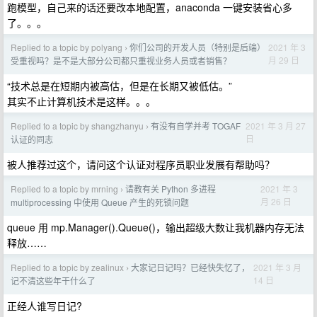
跑模型，自己来的话还要改本地配置，anaconda 一键安装省心多
了。。。
Replied to a topic by polyang
你们公司的开发人员（特别是后端）
2021 年 3
›
月 29 日
受重视吗？是不是大部分公司都只重视业务人员或者销售？
“技术总是在短期内被高估，但是在长期又被低估。”
其实不止计算机技术是这样。。。
Replied to a topic by shangzhanyu
有没有自学并考 TOGAF
2021 年 3 月 27
›
日
认证的同志
被人推荐过这个，请问这个认证对程序员职业发展有帮助吗？
Replied to a topic by mrning
请教有关 Python 多进程
2021 年 3
›
月 26 日
multiprocessing 中使用 Queue 产生的死锁问题
queue 用 mp.Manager().Queue()，输出超级大数让我机器内存无法
释放……
Replied to a topic by zealinux
大家记日记吗？已经快失忆了，
2021 年 3 月
›
14 日
记不清这些年干什么了
正经人谁写日记?