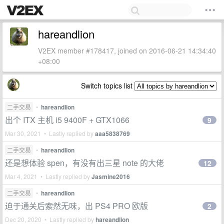
hareandlion
V2EX member #178417, joined on 2016-06-21 14:34:40
+08:00
Switch topics list
二手交易
•
hareandlion
出个 ITX 主机 i5 9400F + GTX1066
9
Mar 30, 2021 • Lastly replied by
aaa5838769
二手交易
•
hareandlion
还是想体验 spen，有没有出三星 note 的大佬
12
Mar 4, 2021 • Lastly replied by
Jasmine2016
二手交易
•
hareandlion
迫于通关后索然无味，出 PS4 PRO 欧版
2
Dec 20, 2020 • Lastly replied by
hareandlion