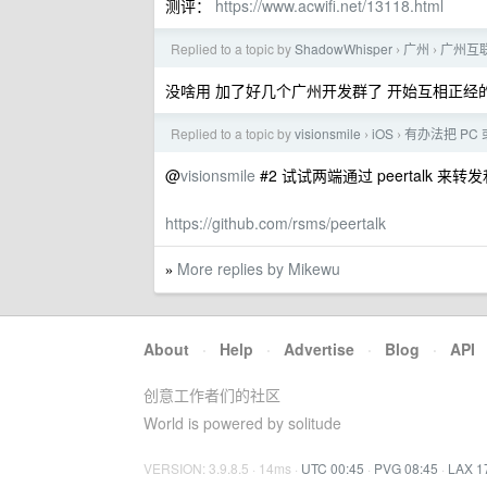
测评：
https://www.acwifi.net/13118.html
Replied to a topic by
ShadowWhisper
广州
广州互
›
›
没啥用 加了好几个广州开发群了 开始互相正经
Replied to a topic by
visionsmile
iOS
有办法把 PC 
›
›
@
visionsmile
#2 试试两端通过 peertalk 来
https://github.com/rsms/peertalk
More replies by Mikewu
»
About
·
Help
·
Advertise
·
Blog
·
API
创意工作者们的社区
World is powered by solitude
VERSION: 3.9.8.5 · 14ms ·
UTC 00:45
·
PVG 08:45
·
LAX 1