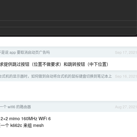
是说 app 要取消启动页广告吗
Sep 17, 202
求提供跳过按钮（位置不做要求）和跳转按钮（中下位置）
台式机的显示器时，如何做到自动将台式机的鼠标键盘切换到笔记本上
Sep 16, 202
 wifi6 的路由器
Aug 27, 202
mimo 160MHz WiFi 6
 k662c 来组 mesh