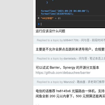
运行应该没什么问题
Replied to a topic by
b0644170fc
问与答
前段时间不
›
›
主要是不允许全屏点击跳转来诱导用户，合规要
Replied to a topic by
danieladu
问与答
笔记本连上
›
›
可以试试 Barrier，Synergy 的开源分叉版本
https://github.com/debauchee/barrier
Replied to a topic by
WanzizZ
路由器
求老哥们推荐一个
›
›
电信的话推荐 hs8145x6 光猫路由一体机，支持 2×2 
闲鱼全新 200 元以内拿下，500 元预算还能再买一个