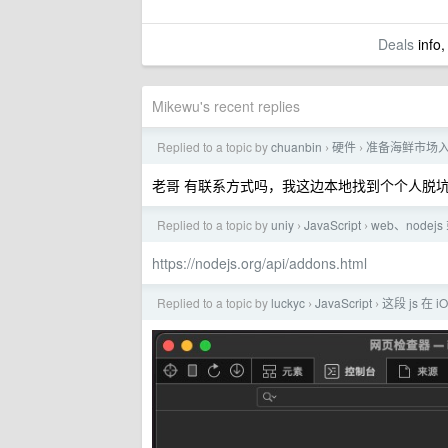
Deals
info,
Mikewu's recent replies
Replied to a topic by
chuanbin
硬件
准备海鲜市场入
›
›
老哥 有联系方式吗，我这边本地找到个个人脱
Replied to a topic by
uniy
JavaScript
web、nodejs
›
›
https://nodejs.org/api/addons.html
Replied to a topic by
luckyc
JavaScript
这段 js 在
›
›