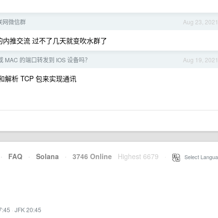
联网微信群
Aug 23, 202
的内推交流 过不了几天就变吹水群了
或 MAC 的端口转发到 IOS 设备吗？
Aug 19, 202
转发和解析 TCP 包来实现通讯
·
FAQ
·
Solana
·
3746 Online
Highest 6679
·
Select Langua
7:45
·
JFK 20:45