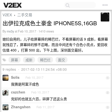
V2EX
二手交易
›
出伊拉克成色土豪金 IPHONE5S,16GB
By
mx3y
at Feb 10, 2017 · 1410 views
媳妇自用的，儿子给屏幕摔的稀巴烂，不看屏幕的话 9 成新，看屏幕
就残忍了，屏幕碎的惨不忍睹，而且中间还有个白色小亮点，爱回收
估值 400 ，打算 500 出，下午上图，深圳面交最好。
屏幕
成新
稀巴烂
面交
9 replies
•
2017-02-13 11:24:54 +08:00
Solis
Feb 10, 2017
1
我猜是阿富汗成色
cszchen
Feb 10, 2017
2
完好的也就五六百，碎屏了还这么贵
Zhangshen
Feb 11, 2017
3