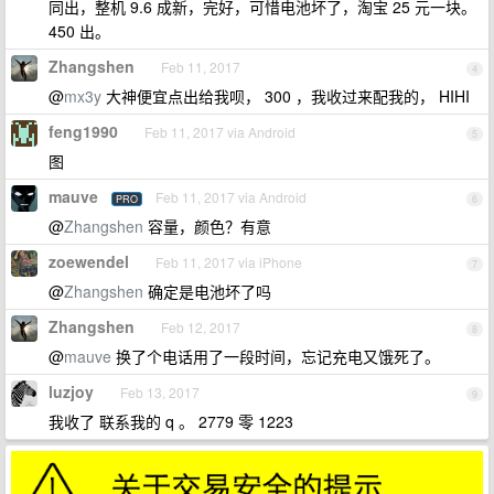
同出，整机 9.6 成新，完好，可惜电池坏了，淘宝 25 元一块。
450 出。
Zhangshen
Feb 11, 2017
4
@
mx3y
大神便宜点出给我呗， 300 ，我收过来配我的， HIHI
feng1990
Feb 11, 2017 via Android
5
图
mauve
Feb 11, 2017 via Android
PRO
6
@
Zhangshen
容量，颜色？有意
zoewendel
Feb 11, 2017 via iPhone
7
@
Zhangshen
确定是电池坏了吗
Zhangshen
Feb 12, 2017
8
@
mauve
换了个电话用了一段时间，忘记充电又饿死了。
luzjoy
Feb 13, 2017
9
我收了 联系我的 q 。 2779 零 1223