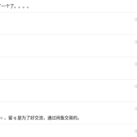
了一个了。。。。
ns
，留 q 是为了好交流，通过闲鱼交易的。