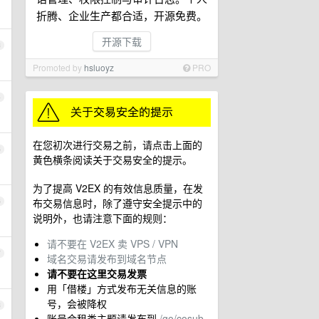
折腾、企业生产都合适，开源免费。
开源下载
3
Promoted by
hsluoyz
PRO
4
在您初次进行交易之前，请点击上面的
5
黄色横条阅读关于交易安全的提示。
为了提高 V2EX 的有效信息质量，在发
布交易信息时，除了遵守安全提示中的
6
说明外，也请注意下面的规则：
请不要在 V2EX 卖 VPS / VPN
7
域名交易请发布到域名节点
请不要在这里交易发票
用「借楼」方式发布无关信息的账
号，会被降权
8
账号合租类主题请发布到
/go/cosub