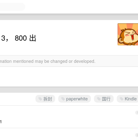
 3， 800 出
ormation mentioned may be changed or developed.
拆封
paperwhite
国行
Kindle
1