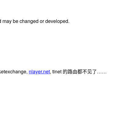
ed may be changed or developed.
exchange,
nlayer.net
, tinet 的路由都不见了……