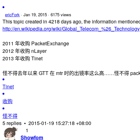
ericFork
·
Jan 19, 2015
· 6175 views
This topic created in 4218 days ago, the information mention
http://en.wikipedia.org/wiki/Global_Telecom_%26_Technology
2011 年收购 PacketExchange
2012 年收购 nLayer
2013 年收购 Tinet
怪不得去年以来 GTT 在 mtr 时的出镜率这么高……怪不得 packet
Tinet
收购
怪不得
5 replies
•
2015-01-19 15:27:18 +08:00
1
Showfom