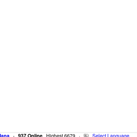
lana
·
937 Online
Highest 6679
·
Select Language