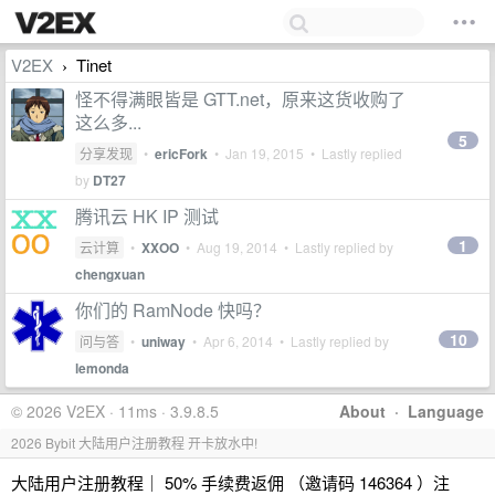
V2EX
Tinet
›
怪不得满眼皆是 GTT.net，原来这货收购了
这么多...
5
分享发现
•
ericFork
•
Jan 19, 2015
• Lastly replied
by
DT27
腾讯云 HK IP 测试
1
云计算
•
XXOO
•
Aug 19, 2014
• Lastly replied by
chengxuan
你们的 RamNode 快吗？
10
问与答
•
uniway
•
Apr 6, 2014
• Lastly replied by
lemonda
© 2026 V2EX · 11ms · 3.9.8.5
About
·
Language
2026 Bybit 大陆用户注册教程 开卡放水中!
大陆用户注册教程｜ 50% 手续费返佣 （邀请码 146364 ）注