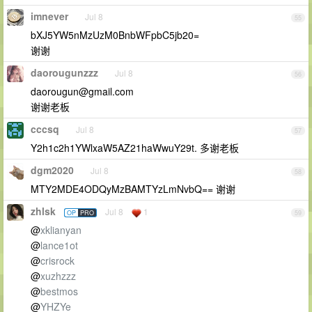
imnever
Jul 8
55
bXJ5YW5nMzUzM0BnbWFpbC5jb20=
谢谢
daorougunzzz
Jul 8
56
daorougun@gmail.com
谢谢老板
cccsq
Jul 8
57
Y2h1c2h1YWlxaW5AZ21haWwuY29t. 多谢老板
dgm2020
Jul 8
58
MTY2MDE4ODQyMzBAMTYzLmNvbQ== 谢谢
zhlsk
Jul 8
1
OP
PRO
59
@
xklianyan
@
lance1ot
@
crisrock
@
xuzhzzz
@
bestmos
@
YHZYe