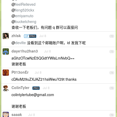
@
feelRelieved
@
feng520ckx
@
emiyamuto
@
bucketcheng
查收一下老板们，有问题 q 群可以直接问
zhlsk
Jul 8
OP
PRO
72
@
devilte
没看到这个邮箱账户啊，id 发我下呢
daye1hu2han3
Jul 8
73
aGhzOTcwNzE5QGdtYWlsLmNvbQ==
谢谢老板
P013onEr
Jul 8
74
cDAxM29uZXJAZ21haWwuY29t thanks
ColinTyler
Jul 8
PRO
75
colintylertube@gmail.com
谢谢老板
saaak
Jul 8
76