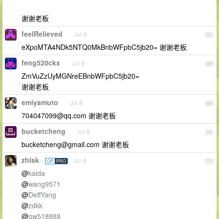
谢谢老板
feelRelieved
Jul 8
67
eXpoMTA4NDk5NTQ0MkBnbWFpbC5jb20= 谢谢老板
feng520ckx
Jul 8
68
ZmVuZzUyMGNreEBnbWFpbC5jb20=
谢谢老板
emiyamuto
Jul 8
69
704047099@qq.com
谢谢老板
bucketcheng
Jul 8
70
bucketcheng@gmail.com
谢谢老板
zhlsk
Jul 8
OP
PRO
71
@
kaida
@
wang9571
@
DeffYang
@
zdkk
@
gw518888