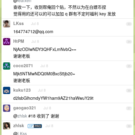
@
leafxen
查收一下，收到帮俺回个贴，不然以为在白嫖币捏
觉得用的还可以的可以加加 q 群有不定时福利 key 发放
LKss
Jul 8
33
164774712@qq.com
HtPM
Jul 8
34
NjAzODIwNDY3QHFxLmNvbQ==
谢谢老板
coco2071
Jul 8
35
Mjk5NTMwNDQ0M0BxcS5jb20=
谢谢老板
kuku123
Jul 8
36
d2lsbGlhcmdyYW1ham9AZ21haWwuY29t
gaogao321
Jul 8
37
@
zhlsk
#18 收到了 谢谢
zhlsk
Jul 8
OP
PRO
38
@
LKss