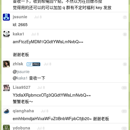
查收一下，收到帮俺回个贴，不然以为在白嫖币捏
觉得用的还可以的可以加加 q 群有不定时福利 key 发放
jssunie
Jul 8
7
id: 2665
kaka1
Jul 8
8
amFtczEyMDM1QGdtYWlsLmNvbQ==
谢谢老板
zhlsk
Jul 8
OP
PRO
9
@
jssunie
@
kaka1
查收一下
Lisa9527
Jul 8
10
Y3dlaXRpbmcxOTg3QGdtYWlsLmNvbQ==
蟹蟹老板～
qianghaha
Jul 8
11
emhhbmdjaHVxaWFuZ0BnbWFpbC5jb20= 谢谢老板
ydobyna
Jul 8
12