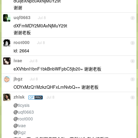
dGljeXNpc0AxNjMuY29t
谢谢
uqf0663
Jul 8
2
dXFmMDY2M0AxNjMuY29t
谢谢老板
root000
Jul 8
3
id: 2664
ivae
Jul 8
4
eXVhbnl1bnF1bkBnbWFpbC5jb20= 谢谢老板
jbgz
Jul 8
5
ODYxMzQ1MzkzQHFxLmNvbQ== 谢谢老板
zhlsk
Jul 8
OP
PRO
6
@
ticysis
@
uqf0663
@
root000
@
ivae
@
jbgz