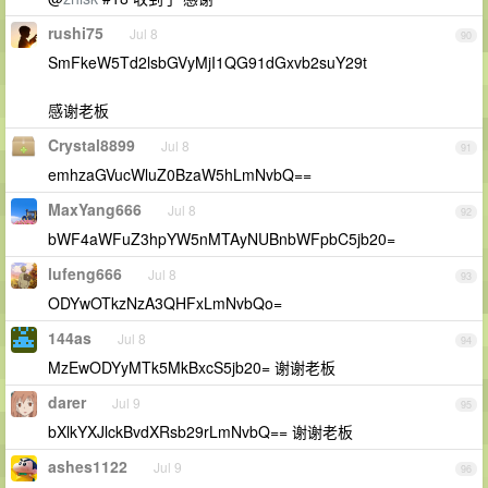
rushi75
Jul 8
90
SmFkeW5Td2lsbGVyMjI1QG91dGxvb2suY29t
感谢老板
Crystal8899
Jul 8
91
emhzaGVucWluZ0BzaW5hLmNvbQ==
MaxYang666
Jul 8
92
bWF4aWFuZ3hpYW5nMTAyNUBnbWFpbC5jb20=
lufeng666
Jul 8
93
ODYwOTkzNzA3QHFxLmNvbQo=
144as
Jul 8
94
MzEwODYyMTk5MkBxcS5jb20= 谢谢老板
darer
Jul 9
95
bXlkYXJlckBvdXRsb29rLmNvbQ== 谢谢老板
ashes1122
Jul 9
96