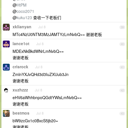
@
HtPM
@
coco2071
@
kuku123
查收一下老板们
xklianyan
Jul 8
39
MTc4NzU0NTM3MzJAMTYzLmNvbQ== 谢谢老板
lance1ot
Jul 8
40
MDExNkBkdWNrLmNvbQ==
谢谢老板
crisrock
Jul 8
41
ZmlnYXJvQHd3d3IuZXUub3Jn
谢谢老板
xuzhzzz
Jul 8
42
eHV6aWhhbnpoQGdtYWlsLmNvbQ==
谢谢老板
bestmos
Jul 8
43
bW9zcGx1c0BxcS5jb20=
谢谢老板