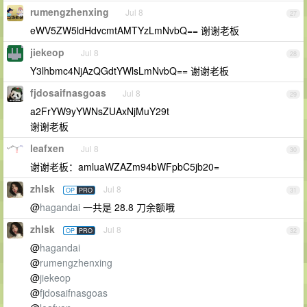
rumengzhenxing
Jul 8
27
eWV5ZW5ldHdvcmtAMTYzLmNvbQ== 谢谢老板
jiekeop
Jul 8
28
Y3lhbmc4NjAzQGdtYWlsLmNvbQ== 谢谢老板
fjdosaifnasgoas
Jul 8
29
a2FrYW9yYWNsZUAxNjMuY29t
谢谢老板
leafxen
Jul 8
30
谢谢老板：amluaWZAZm94bWFpbC5jb20=
zhlsk
Jul 8
OP
PRO
31
@
hagandai
一共是 28.8 刀余额哦
zhlsk
Jul 8
OP
PRO
32
@
hagandai
@
rumengzhenxing
@
jiekeop
@
fjdosaifnasgoas