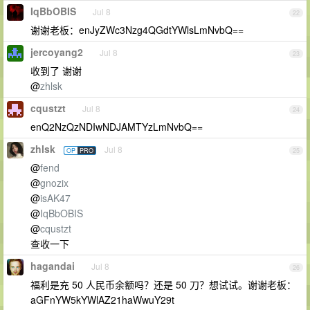
IqBbOBIS
Jul 8
22
谢谢老板：enJyZWc3Nzg4QGdtYWlsLmNvbQ==
jercoyang2
Jul 8
23
收到了 谢谢
@
zhlsk
cqustzt
Jul 8
24
enQ2NzQzNDIwNDJAMTYzLmNvbQ==
zhlsk
Jul 8
OP
PRO
25
@
fend
@
gnozix
@
isAK47
@
IqBbOBIS
@
cqustzt
查收一下
hagandai
Jul 8
26
福利是充 50 人民币余额吗？还是 50 刀？想试试。谢谢老板：
aGFnYW5kYWlAZ21haWwuY29t