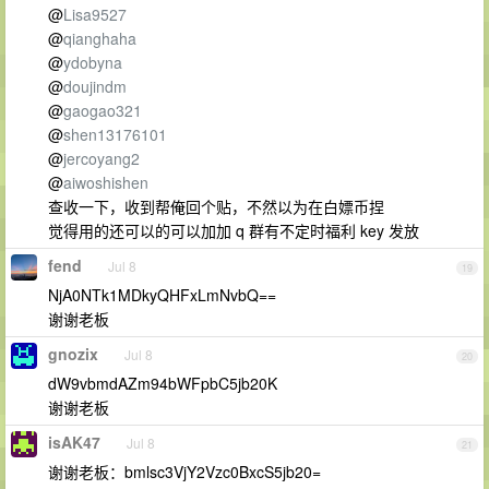
@
Lisa9527
@
qianghaha
@
ydobyna
@
doujindm
@
gaogao321
@
shen13176101
@
jercoyang2
@
aiwoshishen
查收一下，收到帮俺回个贴，不然以为在白嫖币捏
觉得用的还可以的可以加加 q 群有不定时福利 key 发放
fend
Jul 8
19
NjA0NTk1MDkyQHFxLmNvbQ==
谢谢老板
gnozix
Jul 8
20
dW9vbmdAZm94bWFpbC5jb20K
谢谢老板
isAK47
Jul 8
21
谢谢老板：bmlsc3VjY2Vzc0BxcS5jb20=