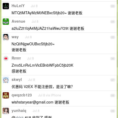
HuLeiY
Jul 8
83
MTQ5MTAyMzM0NEBxcS5jb20= 谢谢老板
Avenue
Jul 8
84
a2luZ2t1bjA4MjJAZ21haWwuY29t 谢谢老板
way
Jul 8
85
NzQ0NjgwOUBxcS5jb20=
谢谢老板
Rrrrrr
Jul 8
86
Zmx5LnRvLmVlcEBnbWFpbC5jb20K
感谢老板
skwyl
Jul 8
87
优惠码 V2EX 不能注册捏，是没了嘛？
qwqzcb123
Jul 8 via iPhone
88
wishstaryear@gmail.com
谢谢老板
yunhaiq
Jul 8
89
@
zhlsk
#18 收到了 感谢