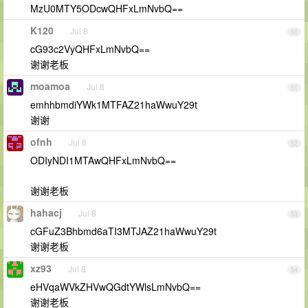
MzU0MTY5ODcwQHFxLmNvbQ==
K120
Jul 8
50
cG93c2VyQHFxLmNvbQ==
谢谢老板
moamoa
Jul 8
51
emhhbmdiYWk1MTFAZ21haWwuY29t
谢谢
ofnh
Jul 8
52
ODIyNDI1MTAwQHFxLmNvbQ==
谢谢老板
hahacj
Jul 8
53
cGFuZ3Bhbmd6aTI3MTJAZ21haWwuY29t
谢谢老板
xz93
Jul 8
54
eHVqaWVkZHVwQGdtYWlsLmNvbQ==
谢谢老板