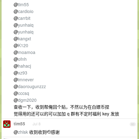
@
tim55
@
cardioio
@
carrbit
@
yunhaiq
@
yunhaiq
@
kangxt
@
K120
@
moamoa
@
ofnh
@
hahacj
@
xz93
@
imnever
@
daorougunzzz
@
cccsq
@
dgm2020
查收一下，收到帮俺回个贴，不然以为在白嫖币捏
觉得用的还可以的可以加加 q 群有不定时福利 key 发放
tim55
Jul 8
60
@
zhlsk
收到收到🫡感谢