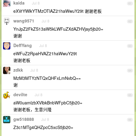
kaida
Jul 8
61
eXVrYWlkYTMzOTlAZ21haWwuY29t 谢谢老板
wang9571
Jul 8
62
YnJpZ2FkZS13aW5kLWFuZXdAZHVjay5jb20=
谢谢
DeffYang
Jul 8
63
eWFuZ2RpaHVAZ21haWwuY29t
谢谢老板
zdkk
Jul 8
64
MzM3MTYzNTQxQHFxLmNvbQ==
谢
devilte
Jul 8
65
aW0uamlzbXVlbkBnbWFpbC5jb20=
谢谢老板，生意兴隆
gw518888
Jul 8
66
Z3c1MTg4QHZpcC5xcS5jb20=