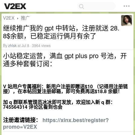
V2EX
推广
›
继续推广我的 gpt 中转站，注册就送 28.
8$余额，已稳定运行俩月有余了
By
zhlsk
at Jul 8 · 3964 views
小站稳定运营，满血 gpt plus pro 号池，开
通多种套餐订阅：
V 站用户专属福利：新用户注册即赠送$10 （记得用注册链
接），在本帖回复注册邮箱，即可免费再送$18.8 余额！
加 q 群联系管理员冰冰即可发放，欢迎加入新 q 群：
745564314 评论区看到也会
注册邀请链接：
https://xinx.best/register?
promo=V2EX