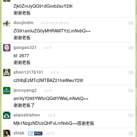
Zjk0ZmJyQG91dGxvb2suY29t
谢谢老板
doujindm
Jul 8 via Android
13
ZG91amluZG0yMHRAMTYzLmNvbQ==
谢谢老板
gaogao321
Jul 8
14
id: 2677
谢谢老板
shen13176101
Jul 8
15
c2hlbjEzMTc2MTBAZ21haWwuY29t
jercoyang2
Jul 8
16
amVyY295YW5nQGdtYWlsLmNvbQ==
谢谢老板了
aiwoshishen
Jul 8
17
Mjk1NzgzNDUzQHFxLmNvbQ==感谢老板
zhlsk
Jul 8
OP
PRO
18