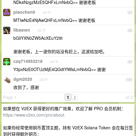
NDk4NzgzMzE5QHFxLmNvbQ== 谢谢老板
piaochen0
Jul 9
97
MTIwNzE4NjAwQHFxLmNvbQ== 谢谢老板
libasten
Jul 9
98
bGliYXN0ZW5AcXEuY29t
谢谢老板，上一波你的站没有赶上，这波给加吧。
czq714953218
Jul 9
99
Y3pxNzE0OTUzMjE4QGdtYWlsLmNvbQ== 谢谢
dgm2020
Jul 9
100
收到了，感谢
Page 1
1
of 2
2
如果想在 V2EX 获得更好的推广效果，欢迎了解 PRO 会员机制：
https://www.v2ex.com/pro/about
如果你经常使用铜币置顶主题，持有 V2EX Solana Token 会在每日签
到时获得额外铜币：