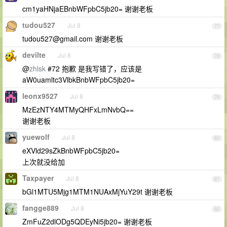
cm1yaHNjaEBnbWFpbC5jb20= 谢谢老板
tudou527
Jul 8
77
tudou527@gmail.com
谢谢老板
devilte
Jul 8
78
@
zhlsk
#72 抱歉 是我写错了，应该是
aW0uamltc3VlbkBnbWFpbC5jb20=
leonx9527
Jul 8
79
MzEzNTY4MTMyQHFxLmNvbQ==
谢谢老板
yuewolf
Jul 8
80
eXVld29sZkBnbWFpbC5jb20=
上次就没给加
Taxpayer
Jul 8
81
bGl1MTU5Mjg1MTM1NUAxMjYuY29t 谢谢老板
fangge889
Jul 8
82
ZmFuZ2dlODg5QDEyNi5jb20= 谢谢老板