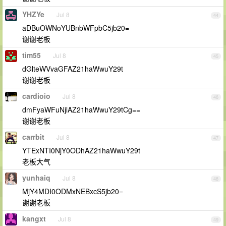
YHZYe
Jul 8
44
aDBuOWNoYUBnbWFpbC5jb20=
谢谢老板
tim55
Jul 8
45
dGlteWVvaGFAZ21haWwuY29t
谢谢老板
cardioio
Jul 8
46
dmFyaWFuNjlAZ21haWwuY29tCg==
谢谢老板
carrbit
Jul 8
47
YTExNTI0NjY0ODhAZ21haWwuY29t
老板大气
yunhaiq
Jul 8
48
MjY4MDI0ODMxNEBxcS5jb20=
谢谢老板
kangxt
Jul 8
49