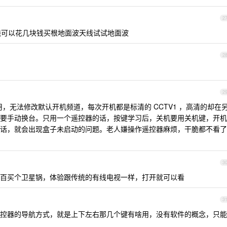
2
想省钱可以花几块钱买根地面波天线试试地面波
2
2
太好用，无法修改默认开机频道，每次开机都是标清的 CCTV1 ，高清的却在
要手动换台。只用一个遥控器的话，按键学习后，关机要用关机键，开机
话，就会出现盒子未启动的问题。老人嫌操作遥控器麻烦，干脆都不看了
3
百买个卫星锅，体验跟传统的有线电视一样，打开就可以看
3
控器的导航方式，就是上下左右那几个键有啥用，没有软件的概念，只能