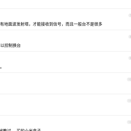
近有地面波发射塔，才能接收到信号，而且一般台不是很多
可以控制换台
。
1
1
1
的时候教过， 买的小米盒子。。