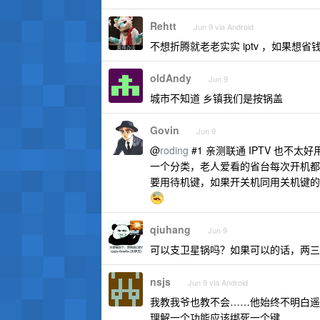
Rehtt
Jun 9 via Android
不想折腾就老老实实 iptv ，如果
oldAndy
Jun 9
城市不知道 乡镇我们是按锅盖
Govin
Jun 9
@
roding
#1 亲测联通 IPTV 也不
一个分类，老人爱看的省台每次开机都
要用待机键，如果开关机同用关机键的
qiuhang
Jun 9
可以支卫星锅吗？如果可以的话，两三
nsjs
Jun 9 via Android
我教我爷也教不会……他始终不明白遥
理解一个功能应该绑死一个键