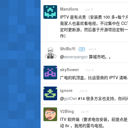
Mandlors
Jun 9
IPTV 是有点贵（安装费 100 多+每
我家人也喜欢看电视，不过集中在 CCT
定时更新源，然后基于开源项目定制一个
作）
ShiBuYi
Jun 9
OP
@
sevenyangcc
算城市吧。。
skyflower
Jun 9
广电的机顶盒，比运营商的 IPTV 
ignore
Jun 9
@
gotOwt
#14 很多方言也支持，你问
V2Bing
Jun 9
ITV 软终端（要求电信安装，前提点
动 itv ，我用的雷鸟电视。