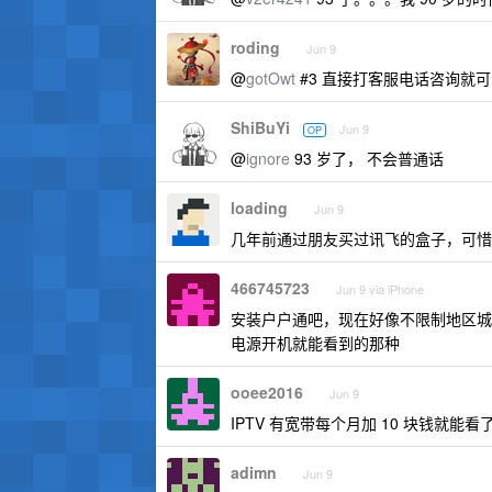
roding
Jun 9
@
gotOwt
#3 直接打客服电话咨询就可
ShiBuYi
Jun 9
OP
@
ignore
93 岁了， 不会普通话
loading
Jun 9
几年前通过朋友买过讯飞的盒子，可惜
466745723
Jun 9 via iPhone
安装户户通吧，现在好像不限制地区城
电源开机就能看到的那种
ooee2016
Jun 9
IPTV 有宽带每个月加 10 块钱就能看
adimn
Jun 9