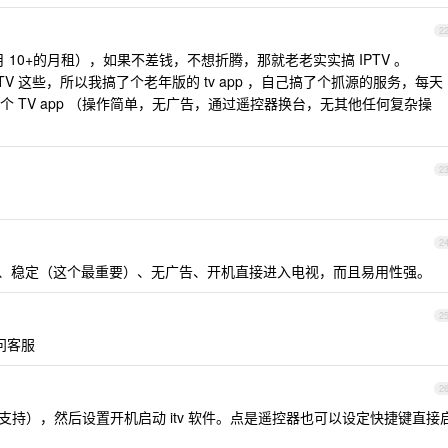
2
个月 10+的月租），如果不差钱，不想折腾，那就老老实实搞 IPTV 。
V 这些，所以我搞了个老年版的 tv app ，自己搞了个抓源的服务，每天
 TV app （操作简单，无广告，通过遥控器换台，无其他任何复杂操
2
2
清晰、稳定（这个最重要）、无广告、开机直接进入电视，而且易用性强。
2
问客服
2
是支持），然后设置开机启动 itv 软件。点是遥控器也可以设定快捷键直接