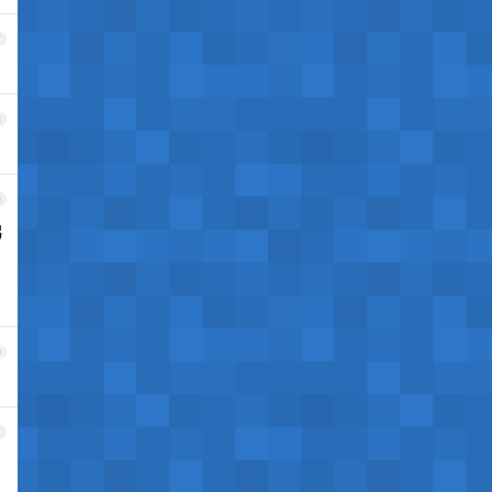
7
8
9
另
0
1