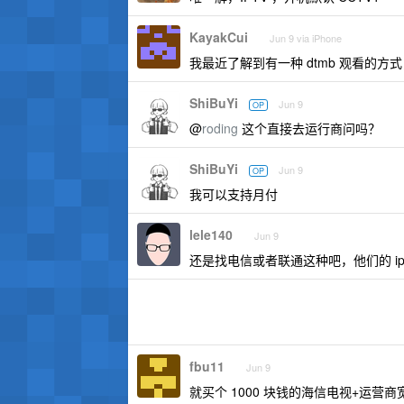
KayakCui
Jun 9 via iPhone
我最近了解到有一种 dtmb 观看的方式
ShiBuYi
Jun 9
OP
@
roding
这个直接去运行商问吗？
ShiBuYi
Jun 9
OP
我可以支持月付
lele140
Jun 9
还是找电信或者联通这种吧，他们的 ip
fbu11
Jun 9
就买个 1000 块钱的海信电视+运营商宽