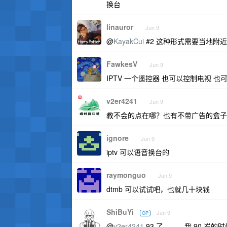
换台
linauror
Jun 9
@
KayakCui
#2 这种形式需要当地附
FawkesV
Jun 9
IPTV 一个遥控器 也可以控制电视 也
v2er4241
Jun 9
教不会的点在哪？也有不带广告的盒子
ignore
Jun 9
iptv 可以语音换台的
raymonguo
Jun 9
dtmb 可以试试吧，也就几十块钱
ShiBuYi
Jun 9
OP
@
v2er4241
93 了。。。我 90 岁