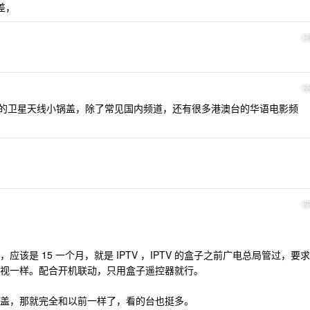
差，
1
2
人装的卫星天线小锅盖，除了常见国内频道，还有很多港澳台的华语电影频
2
该是 15 一个月，就是 IPTV ，IPTV 的盒子之前广电总局管过，要求
视一样。配合开机联动，只用盒子遥控器就行。
盖，那就完全和以前一样了，看的台也挺多。