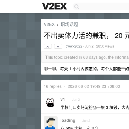
V2EX
职场话题
›
不出卖体力活的兼职， 20 
cwwx2022
·
Jun 2
· 2856 views
This topic created in 68 days ago, the infor
聊一聊，每天 1 小时内搞定的，每个人都能干的 
16 replies
•
2026-06-02 19:49:23 +08:00
v1
Jun 2
学校门口卖烤淀粉肠一根 3 块钱，大肉肠
loading
Jun 2
存 50w 大额，定 3 年。