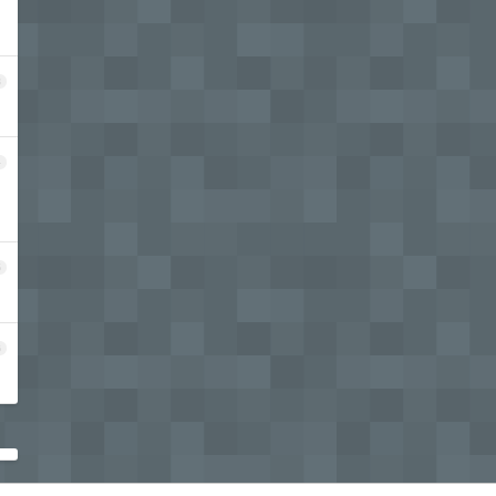
3
4
，
5
6