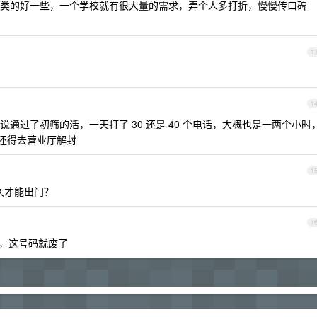
类的好一些，一个学校就有很大量的需求，弄个人多打折，慢慢传口碑
1
1
通过了初筛的活，一天打了 30 还是 40 个电话，大概也是一两个小时
，还得去营业厅解封
1
久才能出门？
1
次，这号码就废了