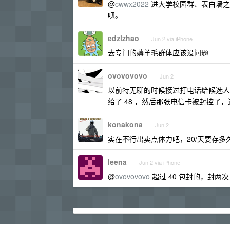
@
cwwx2022
进大学校园群、表白墙之
呗。
edzlzhao
Jun 2 via iPhone
去专门的薅羊毛群体应该没问题
ovovovovo
Jun 2
以前特无聊的时候接过打电话给候选人说
给了 48 ，然后那张电信卡被封控了
konakona
Jun 2
实在不行出卖点体力吧，20/天要存多
leena
Jun 2 via iPhone
@
ovovovovo
超过 40 包封的，封两