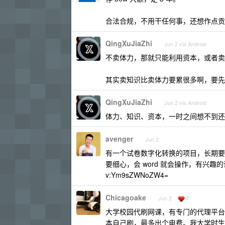
合法合规，不用干任何事，还想作点贡
QingXuJiaZhi
Jun 2 via Android
不卖体力，那就只能利用资本，或者卖
其实卖知识比卖体力要累很多啊，要先
QingXuJiaZhi
Jun 2 via Android
体力、知识、资本，一时之间想不到还
avenger
Jun 2
有一个试卷数字化转换的项目，长期要兼职
要细心，会 word 就会操作，有兴趣
v:Ym9sZWNoZW4=
Chicagoake
1
Jun 2
大学校园代刷网课，有专门的代理平台
本自己刷，最多出个电费。我大学时生