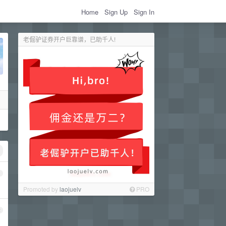
Home
Sign Up
Sign In
老倔驴证券开户巨靠谱，已助千人!
1
Promoted by
laojuelv
PRO
2