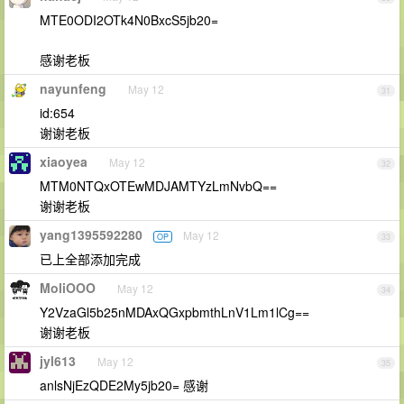
MTE0ODI2OTk4N0BxcS5jb20=
感谢老板
nayunfeng
May 12
31
id:654
谢谢老板
xiaoyea
May 12
32
MTM0NTQxOTEwMDJAMTYzLmNvbQ==
谢谢老板
yang1395592280
May 12
OP
33
已上全部添加完成
MoliOOO
May 12
34
Y2VzaGl5b25nMDAxQGxpbmthLnV1Lm1lCg==
谢谢老板
jyl613
May 12
35
anlsNjEzQDE2My5jb20= 感谢