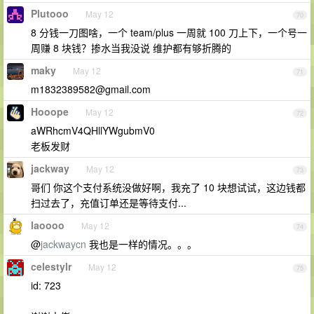
Plutooo
May 12
70
8 分钱一刀图啥，一个 team/plus 一周就 100 刀上下，一个号一
周赚 8 块钱？掺水当我没说 维护都有够折腾的
maky
May 12
71
m1832389582@gmail.com
Hooope
May 12
72
aWRhcmV4QHllYWgubmV0
老板发财
jackway
May 12
73
哥们 你这个支付系统没做好啊，我充了 10 块想试试，这边钱都
扫过去了，充值订单还是等待支付...
laoooo
May 12
74
@
jackwaycn
我也是一样的情况。。。
celestylr
May 12
75
id: 723