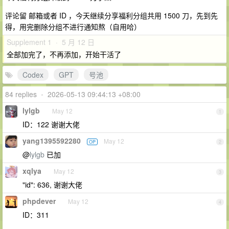
评论留 邮箱或者 ID ，今天继续分享福利分组共用 1500 刀，先到先
得，用完删除分组不进行通知熬（自用哈）
Supplement 1 · 5 月 12 日
全部加完了，不再添加，开始干活了
Codex
GPT
号池
84 replies
•
2026-05-13 09:44:13 +08:00
lylgb
May 12
1
ID：122 谢谢大佬
yang1395592280
May 12
OP
2
@
lylgb
已加
xqlya
May 12
3
"id": 636, 谢谢大佬
phpdever
May 12
4
ID：311