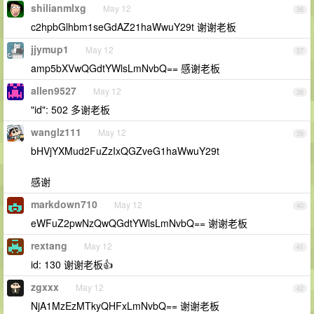
shilianmlxg
May 12
36
c2hpbGlhbm1seGdAZ21haWwuY29t 谢谢老板
jjymup1
May 12
37
amp5bXVwQGdtYWlsLmNvbQ== 感谢老板
allen9527
May 12
38
"id": 502 多谢老板
wanglz111
May 12
39
bHVjYXMud2FuZzIxQGZveG1haWwuY29t
感谢
markdown710
May 12
40
eWFuZ2pwNzQwQGdtYWlsLmNvbQ== 谢谢老板
rextang
May 12
41
id: 130 谢谢老板👍
zgxxx
May 12
42
NjA1MzEzMTkyQHFxLmNvbQ== 谢谢老板