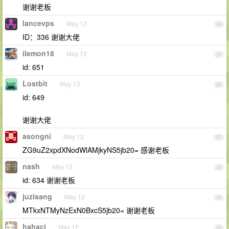
谢谢老板
lancevps
May 12
24
ID：336 谢谢大佬
ilemon18
May 12
25
id: 651
Lostbit
May 12
26
id: 649
谢谢大佬
asongni
May 12
27
ZG9uZ2xpdXNodWlAMjkyNS5jb20= 感谢老板
nash
May 12
28
id: 634 谢谢老板
juzisang
May 12
29
MTkxNTMyNzExN0BxcS5jb20= 谢谢老板
hahacj
May 12
30