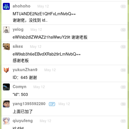
ahohoho
May 12
11
MTU4NDE2NzE1QHFxLmNvbQ==
谢谢佬，没找到 id..
yelog
May 12
12
eWVsb2dlZWtAZ21haWwuY29t 谢谢老板
sikex
May 12
13
eW9sb3h6eEBvdXRsb29rLmNvbQ==
感谢老板
yukunZhan9
May 12
14
ID：645 谢谢
Comyn
May 12
15
"id": 503
yang1395592280
May 12
OP
16
上面已加了
qiuyufeng
May 12
17
id:494