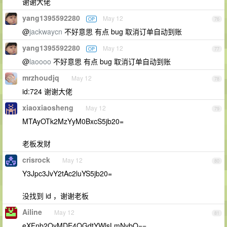
谢谢大佬
yang1395592280
May 12
OP
76
@
jackwaycn
不好意思 有点 bug 取消订单自动到账
yang1395592280
May 12
OP
77
@
laoooo
不好意思 有点 bug 取消订单自动到账
mrzhoudjq
May 12
78
id:724 谢谢大佬
xiaoxiaosheng
May 12
79
MTAyOTk2MzYyM0BxcS5jb20=
老板发财
crisrock
May 12
80
Y3Jpc3JvY2tAc2luYS5jb20=
没找到 id ，谢谢老板
Ailine
May 12
81
eXFnb2QyMDE4QGdtYWlsLmNvbQ==