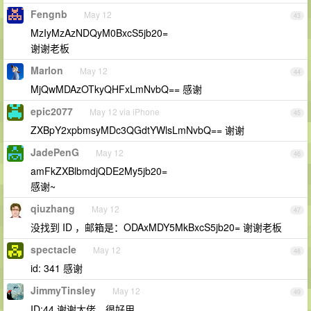
Fengnb
May 12
43
MzIyMzAzNDQyM0BxcS5jb20=
谢谢老板
Marlon
May 12
44
MjQwMDAzOTkyQHFxLmNvbQ== 感谢
epic2077
May 12 via iPhone
45
ZXBpY2xpbmsyMDc3QGdtYWlsLmNvbQ== 谢谢
JadePenG
May 12
46
amFkZXBlbmdjQDE2My5jb20=
感谢~
qiuzhang
May 12
47
没找到 ID ，邮箱是：ODAxMDY5MkBxcS5jb20= 谢谢老板
spectacle
May 12
48
id: 341 感谢
JimmyTinsley
May 12
49
ID:44 谢谢大佬，很好用