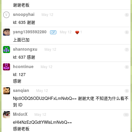
谢谢老板
snoopyhai
May 12
5
id: 635 谢谢
yang1395592280
May 12
1
OP
6
上面已加
shantongxu
May 12
7
id: 637 感谢
hcontinue
May 12
8
id: 127
感谢
sanqian
May 12
9
Njc0ODQ5ODU2QHFxLmNvbQ== 谢谢大佬 不知道为什么看不
到 ID
MrdotX
May 12
10
eHl4NzEzQGdtYWlsLmNvbQ==
感谢老板