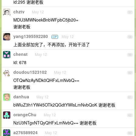
id:295 谢谢老板
chztv
May 12
57
MDU3MWNoekBnbWFpbC5jb20=
谢谢老板
yang1395592280
May 12
OP
58
上面全部加完了，不再添加，开始干活了
chenst
May 12
59
id: 678
doudou1523102
May 12
60
OTQwNzAyNDk0QHFxLmNvbQ==
谢谢老板
danhua
May 12
61
bWluZ3h1YW45OTk2QGdtYWlsLmNvbQoK 谢谢老板
orangeChu
May 12
62
NzU3NTgxNTQyQHFxLmNvbQ== 谢谢老板
a276589924
May 12
63