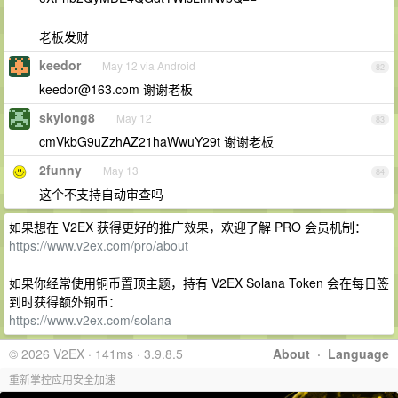
老板发财
keedor
May 12 via Android
82
keedor@163.com
谢谢老板
skylong8
May 12
83
cmVkbG9uZzhAZ21haWwuY29t 谢谢老板
2funny
May 13
84
这个不支持自动审查吗
如果想在 V2EX 获得更好的推广效果，欢迎了解 PRO 会员机制：
https://www.v2ex.com/pro/about
如果你经常使用铜币置顶主题，持有 V2EX Solana Token 会在每日签
到时获得额外铜币：
https://www.v2ex.com/solana
© 2026 V2EX · 141ms · 3.9.8.5
About
·
Language
重新掌控应用安全加速