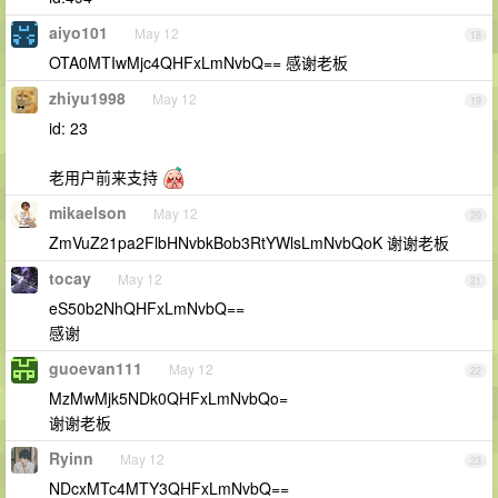
aiyo101
May 12
18
OTA0MTIwMjc4QHFxLmNvbQ== 感谢老板
zhiyu1998
May 12
19
id: 23
老用户前来支持
mikaelson
May 12
20
ZmVuZ21pa2FlbHNvbkBob3RtYWlsLmNvbQoK 谢谢老板
tocay
May 12
21
eS50b2NhQHFxLmNvbQ==
感谢
guoevan111
May 12
22
MzMwMjk5NDk0QHFxLmNvbQo=
谢谢老板
Ryinn
May 12
23
NDcxMTc4MTY3QHFxLmNvbQ==