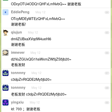
ODcyOTU4ODQ1QHFxLmNvbQ== 谢谢老板
EddiePeng
May 12
64
OTcyMDEyMTEzQHFxLmNvbQ==
谢谢老板!
qiujun
May 12
65
dmliZUBxaXVqdW4ueHl6
谢谢老板
imnever
May 12
66
d2VuZGUxQG1haWxmZW5jZS5jb20=
老板发财
tonnnny
May 12
67
c3dpZnRtQDE2My5jb20=
tonnnny
May 12
68
老板发财 c3dpZnRtQDE2My5jb20=
yingxiu
May 12
69
id: 703 ；谢谢老板