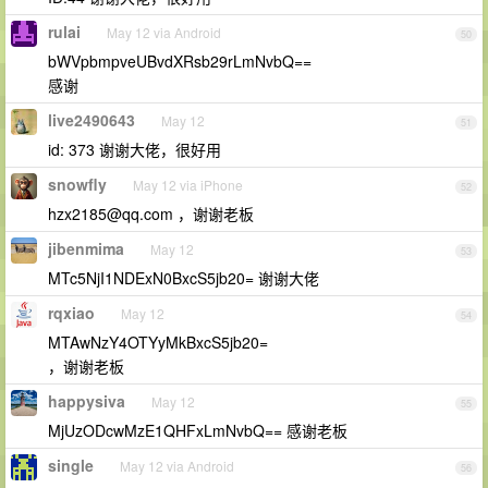
rulai
May 12 via Android
50
bWVpbmpveUBvdXRsb29rLmNvbQ==
感谢
live2490643
May 12
51
id: 373 谢谢大佬，很好用
snowfly
May 12 via iPhone
52
hzx2185@qq.com
，谢谢老板
jibenmima
May 12
53
MTc5NjI1NDExN0BxcS5jb20= 谢谢大佬
rqxiao
May 12
54
MTAwNzY4OTYyMkBxcS5jb20=
，谢谢老板
happysiva
May 12
55
MjUzODcwMzE1QHFxLmNvbQ== 感谢老板
single
May 12 via Android
56