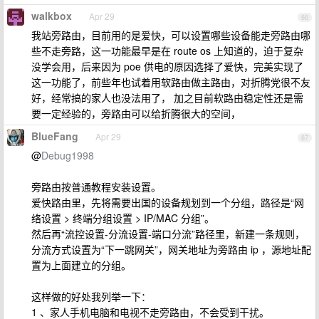
walkbox
Apr 29
66
我站旁路由，目前用的是爱快，可以设置哪些设备能走旁路由哪
些不走旁路，这一功能最早是在 route os 上知道的，迫于复杂
没学会用，后来因为 poe 供电的原因选择了爱快，完美实现了
这一功能了，前些年也试着用软路由做主路由，对折腾党很不友
好，经常搞的家人也没法用了， 加之目前软路由稳定性还是需
要一定经验的，旁路由可以给折腾很大的空间，
BlueFang
Apr 29
67
@
Debug1998
旁路由按普通教程安装设置。
爱快路由里，先将需要出国的设备规划到一个分组，路径是“网
络设置 > 终端分组设置 > IP/MAC 分组”。
然后再“流控设置-分流设置-端口分流”路径里，新建一条规则，
分流方式设置为“下一跳网关”，网关地址为旁路由 ip ，源地址配
置为上面建立的分组。
这样做的好处我列举一下：
1 、家人手机电脑和电视不走旁路由，不会受到干扰。