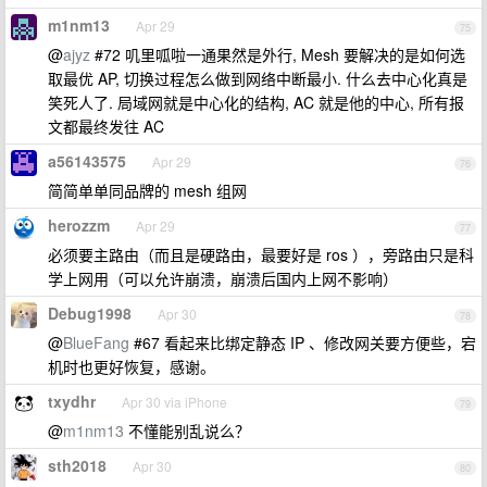
m1nm13
Apr 29
75
@
ajyz
#72 叽里呱啦一通果然是外行, Mesh 要解决的是如何选
取最优 AP, 切换过程怎么做到网络中断最小. 什么去中心化真是
笑死人了. 局域网就是中心化的结构, AC 就是他的中心, 所有报
文都最终发往 AC
a56143575
Apr 29
76
简简单单同品牌的 mesh 组网
herozzm
Apr 29
77
必须要主路由（而且是硬路由，最要好是 ros ），旁路由只是科
学上网用（可以允许崩溃，崩溃后国内上网不影响）
Debug1998
Apr 30
78
@
BlueFang
#67 看起来比绑定静态 IP 、修改网关要方便些，宕
机时也更好恢复，感谢。
txydhr
Apr 30 via iPhone
79
@
m1nm13
不懂能别乱说么？
sth2018
Apr 30
80