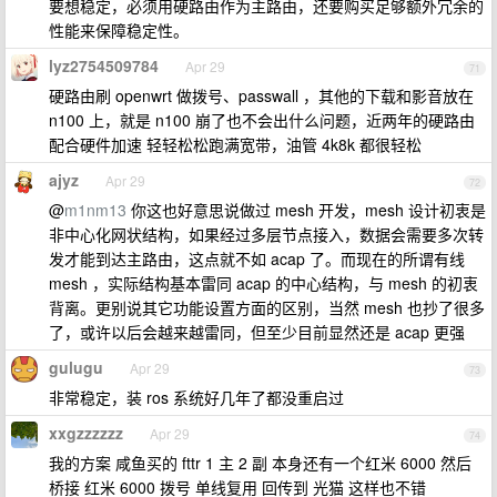
要想稳定，必须用硬路由作为主路由，还要购买足够额外冗余的
性能来保障稳定性。
lyz2754509784
Apr 29
71
硬路由刷 openwrt 做拨号、passwall ，其他的下载和影音放在
n100 上，就是 n100 崩了也不会出什么问题，近两年的硬路由
配合硬件加速 轻轻松松跑满宽带，油管 4k8k 都很轻松
ajyz
Apr 29
72
@
m1nm13
你这也好意思说做过 mesh 开发，mesh 设计初衷是
非中心化网状结构，如果经过多层节点接入，数据会需要多次转
发才能到达主路由，这点就不如 acap 了。而现在的所谓有线
mesh ，实际结构基本雷同 acap 的中心结构，与 mesh 的初衷
背离。更别说其它功能设置方面的区别，当然 mesh 也抄了很多
了，或许以后会越来越雷同，但至少目前显然还是 acap 更强
gulugu
Apr 29
73
非常稳定，装 ros 系统好几年了都没重启过
xxgzzzzzz
Apr 29
74
我的方案 咸鱼买的 fttr 1 主 2 副 本身还有一个红米 6000 然后
桥接 红米 6000 拨号 单线复用 回传到 光猫 这样也不错