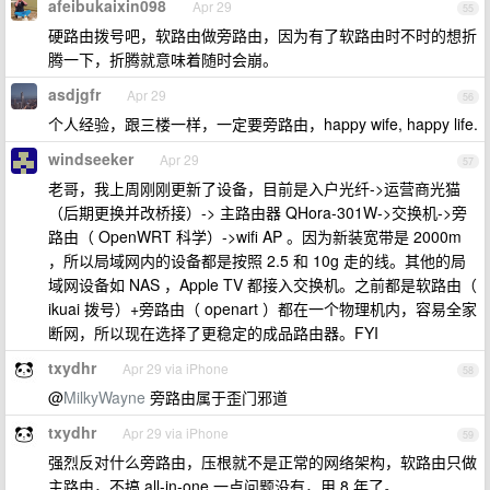
afeibukaixin098
Apr 29
55
硬路由拨号吧，软路由做旁路由，因为有了软路由时不时的想折
腾一下，折腾就意味着随时会崩。
asdjgfr
Apr 29
56
个人经验，跟三楼一样，一定要旁路由，happy wife, happy life.
windseeker
Apr 29
57
老哥，我上周刚刚更新了设备，目前是入户光纤->运营商光猫
（后期更换并改桥接）-> 主路由器 QHora-301W->交换机->旁
路由（ OpenWRT 科学）->wifi AP 。因为新装宽带是 2000m
，所以局域网内的设备都是按照 2.5 和 10g 走的线。其他的局
域网设备如 NAS ，Apple TV 都接入交换机。之前都是软路由（
ikuai 拨号）+旁路由（ openart ）都在一个物理机内，容易全家
断网，所以现在选择了更稳定的成品路由器。FYI
txydhr
Apr 29 via iPhone
58
@
MilkyWayne
旁路由属于歪门邪道
txydhr
Apr 29 via iPhone
59
强烈反对什么旁路由，压根就不是正常的网络架构，软路由只做
主路由，不搞 all-in-one 一点问题没有，用 8 年了。