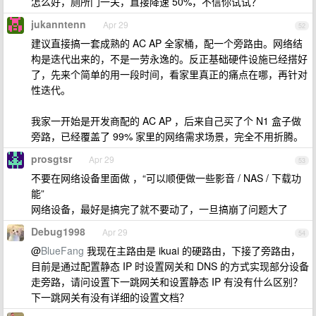
怎么好，厕所门一关，直接降速 50%，不信你试试？
jukanntenn
Apr 29
52
建议直接搞一套成熟的 AC AP 全家桶，配一个旁路由。网络结
构是迭代出来的，不是一劳永逸的。反正基础硬件设施已经搭好
了，先来个简单的用一段时间，看家里真正的痛点在哪，再针对
性迭代。
我家一开始是开发商配的 AC AP ，后来自己买了个 N1 盒子做
旁路，已经覆盖了 99% 家里的网络需求场景，完全不用折腾。
prosgtsr
Apr 29
53
不要在网络设备里面做 ，“可以顺便做一些影音 / NAS / 下载功
能”
网络设备，最好是搞完了就不要动了，一旦搞崩了问题大了
Debug1998
Apr 29
54
@
BlueFang
我现在主路由是 ikuai 的硬路由，下接了旁路由，
目前是通过配置静态 IP 时设置网关和 DNS 的方式实现部分设备
走旁路，请问设置下一跳网关和设置静态 IP 有没有什么区别？
下一跳网关有没有详细的设置文档？