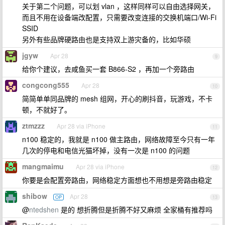
关于第二个问题，可以划 vlan ，这样同样可以自由选择网关，
而且不用在设备端改配置，只需要改变连接的交换机端口/Wi-Fi
SSID
另外有些品牌硬路由也是支持双上游灾备的，比如华硕
jgyw
Apr 28
9
给你个建议，去咸鱼买一套 B866-S2 ，再加一个旁路由
congcong555
Apr 28
10
简简单单同品牌的 mesh 组网，开心的刷抖音，玩游戏，不卡
顿，不就好了。
ztmzzz
Apr 28 via iPhone
11
n100 稳定的，我就是 n100 做主路由，网络故障至今只有一年
几次的停电和电信光猫坏掉，没有一次是 n100 的问题
mangmaimu
Apr 28 via iPhone
12
你要是会配置旁路由，网络稳定方面想也不用想是旁路由稳定
shibow
Apr 28
OP
13
@
ntedshen
是的 想折腾但是折腾不好又麻烦 全家桶有推荐吗