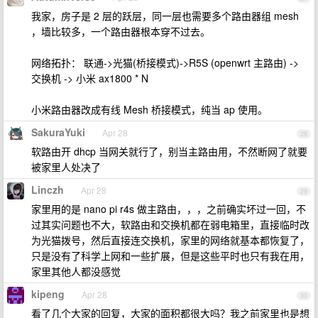
我家，房子是 2 层的跃层，同一层也需要多个路由器组 mesh
，墙比较多，一个路由器根本穿不过去。
网络拓扑： 联通->光猫(桥接模式)->R5S (openwrt 主路由) ->
交换机 -> 小米 ax1800 * N
小米路由器改成有线 Mesh 桥接模式，纯当 ap 使用。
SakuraYuki
Apr 28
28
软路由开 dhcp 当网关就行了，别当主路由用，不然断网了就要
被家里人处决了
Linczh
Apr 28
29
家里用的是 nano pi r4s 做主路由，，，之前确实坏过一回，不
过其实问题也不大，软路由和交换机都在弱电箱里，直接临时改
为光猫拨号，然后直接连交换机，家里的网络就基本都恢复了，
只是没有了科学上网和一些扩展，但是这些平时也只有我在用，
家里其他人都没感觉
kipeng
Apr 28
30
看了几个大家的回复，大家的面积都很大吗？我之前家里也是想