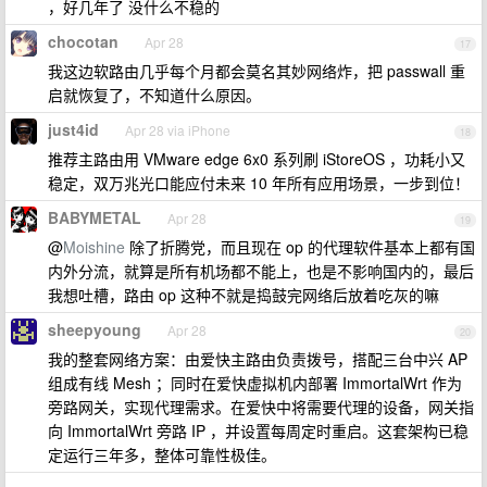
，好几年了 没什么不稳的
chocotan
Apr 28
17
我这边软路由几乎每个月都会莫名其妙网络炸，把 passwall 重
启就恢复了，不知道什么原因。
just4id
Apr 28 via iPhone
18
推荐主路由用 VMware edge 6x0 系列刷 iStoreOS ，功耗小又
稳定，双万兆光口能应付未来 10 年所有应用场景，一步到位！
BABYMETAL
Apr 28
19
@
Moishine
除了折腾党，而且现在 op 的代理软件基本上都有国
内外分流，就算是所有机场都不能上，也是不影响国内的，最后
我想吐槽，路由 op 这种不就是捣鼓完网络后放着吃灰的嘛
sheepyoung
Apr 28
20
我的整套网络方案：由爱快主路由负责拨号，搭配三台中兴 AP
组成有线 Mesh ；同时在爱快虚拟机内部署 ImmortalWrt 作为
旁路网关，实现代理需求。在爱快中将需要代理的设备，网关指
向 ImmortalWrt 旁路 IP ，并设置每周定时重启。这套架构已稳
定运行三年多，整体可靠性极佳。