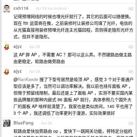
cxh116
Apr 28 via Android
42
记得预埋网线的时候也埋光纤就行了，其它的后面可以随便换。
现在 fttr 运营商在推，之前装修时让装修公司填了光纤，电信的
从光猫直接用装修预埋光纤连主光猫回程，否则得走隐形光纤方
式，但并不是隐形。
ajyz
Apr 28
43
这 AP 胖 AP ，不需要 AC ？那可以这么弄。不然硬路由做主路
由更稳定，软路由做旁路由
ajyz
Apr 28
44
@
RanKaede
搜了下型号居然是吸顶 AP ，感觉 3 个对于普通户
型应该是多了，当然可以调功率解决。我以前也排斥面板 AP ，
但限于预留线限制，最后还是上了面板 AP ，实测不要买国内某
些品牌推的那种内嵌式 86 面板 AP 就行，具体参照几个国外大
厂的面板 AP 啥样就清楚了。我家也是类似房间，140 平也用了
3 个 AP ，我还调低了功率更利于漫游，实际效果很好
BlueFang
Apr 28
45
软路由爱快加旁路由 op ，爱快下一跳网关功能，将特定分组的