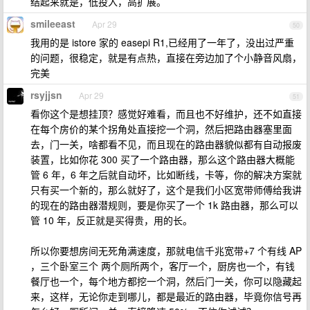
结起来就是，低投入，高扩展。
smileeast
Apr 29
50
我用的是 istore 家的 easepi R1,已经用了一年了，没出过严重
的问题，很稳定，就是有点热，直接在旁边加了个小静音风扇，
完美
rsyjjsn
Apr 29
51
看你这个是想挂顶？感觉好难看，而且也不好维护，还不如直接
在每个房价的某个拐角处直接挖一个洞，然后把路由器塞里面
去，门一关，啥都看不见，而且现在的路由器貌似都有自动报废
装置，比如你花 300 买了一个路由器，那么这个路由器大概能
管 6 年，6 年之后就自动坏，比如断线，卡等，你的解决方案就
只有买一个新的，那么就好了，这个是我们小区宽带师傅给我讲
的现在的路由器潜规则，要是你买了一个 1k 路由器，那么可以
管 10 年，反正就是买得贵，用的长。
所以你要想房间无死角满速度，那就电信千兆宽带+7 个有线 AP
，三个卧室三个 两个厕所两个，客厅一个，厨房也一个，有钱
餐厅也一个，每个地方都挖一个洞，然后门一关，你可以隐藏起
来，这样，无论你走到哪儿，都是最近的路由器，毕竟你信号再