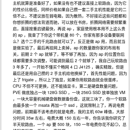
主机就算是准备好了，如果没有也不建议直接上软路由，因为它
的性价比极低，同样价格如果自己攒一套二手主机性能是它的二
倍不止，不建议放在弱电箱，因为散热，不好接近这些问题都和
你想折腾的想法背道而驰，可以放在书房，折腾网络需要频繁重
启，直接按重启键最快，再说 ap ，家庭使用根本用不上这么贵
的 ap ，我查了下你这个带机量 80 个，你家有那多设备要联网
么？选个二手的千兆路由就可以了，反正是做 ap 用，而且就当
是做实验了，最后再挂网上卖掉，ap 的数量跟你家的布局有
关，前期 2 个 ap 就够了，等不够了再加，因为 ap 的位置你后
续都需要多次调整，可能调到最后 2 个就够了，我自己玩软路由
3 年多了，一开始不懂买个畅网 4 口 J4125 ，确实精致，但是
最后还是用自己攒的 2 手主机给他换掉了，首先性能问题，因为
上了 frigate ，所以上了独显，如果你用软路由就会很蛋疼，
CPU 不但不可更换，还不能插显卡，第二是硬盘数量问题，
PVE 做底独占一块 128G SSD ，一块 256G SSD 放单独放 VM
，一块大容量机械硬盘做数据备份盘，这就三块了，你一个软路
由最多放一个 msata 再加一个 ssd ，这就限制上了，再说电费
问题，前期最不该考虑的就是电费，我的主机 60w 峰值，大部
分时间 35w 左右，电费大概 150 左右一年，你告诉我你研究了
半天软路由，一个 ap 要 500 块，150 一年电费你花不起🙄，总