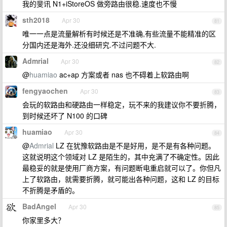
我的斐讯 N1+iStoreOS 做旁路由很稳.速度也不慢
sth2018
Apr 30
81
唯一一点是流量解析有时候还是不准确,有些流量不能精准的区
分国内还是海外.还没细研究.不过问题不大.
Admrial
Apr 30
82
@
huamiao
ac+ap 方案或者 nas 也不碍着上软路由啊
fengyaochen
Apr 30
83
会玩的软路由和硬路由一样稳定，玩不来的我建议你不要折腾，
到时候还坏了 N100 的口碑
huamiao
Apr 30
84
@
Admrial
LZ 在犹豫软路由是不是好用，是不是有各种问题。
这就说明这个领域对 LZ 是陌生的，其中充满了不确定性。因此
最稳妥的就是使用厂商方案，有问题断电重启就可以了。你但凡
上了软路由，就需要折腾，就可能出各种问题，这和 LZ 的目标
不折腾是矛盾的。
BadAngel
Apr 30
85
你家里多大？