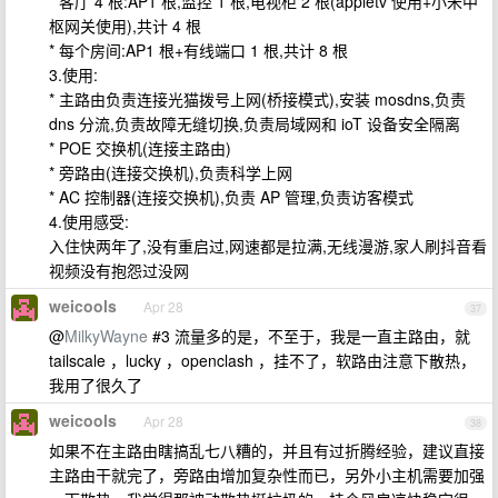
* 客厅 4 根:AP1 根,监控 1 根,电视柜 2 根(appletv 使用+小米中
枢网关使用),共计 4 根
* 每个房间:AP1 根+有线端口 1 根,共计 8 根
3.使用:
* 主路由负责连接光猫拨号上网(桥接模式),安装 mosdns,负责
dns 分流,负责故障无缝切换,负责局域网和 ioT 设备安全隔离
* POE 交换机(连接主路由)
* 旁路由(连接交换机),负责科学上网
* AC 控制器(连接交换机),负责 AP 管理,负责访客模式
4.使用感受:
入住快两年了,没有重启过,网速都是拉满,无线漫游,家人刷抖音看
视频没有抱怨过没网
weicools
Apr 28
37
@
MilkyWayne
#3 流量多的是，不至于，我是一直主路由，就
tailscale ，lucky ，openclash ，挂不了，软路由注意下散热，
我用了很久了
weicools
Apr 28
38
如果不在主路由瞎搞乱七八糟的，并且有过折腾经验，建议直接
主路由干就完了，旁路由增加复杂性而已，另外小主机需要加强