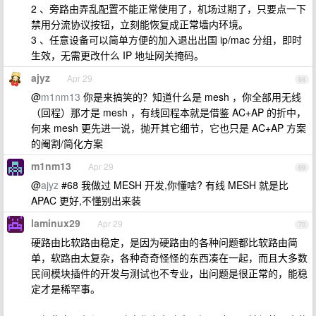
2 、旁路由弄乱配置不能正常使用了，机场过期了，只要点一下
禁用分流协议按钮，立刻能恢复成正常墙内环境。
3 、任意设备可以简单方便的加入退出出国 ip/mac 分组，即时
生效，无需更改什么 IP 地址网关掩码。
ajyz
Apr 29
68
@
m1nm13
你是来搞笑的？知道什么是 mesh ，你全部用无线
（回程）那才是 mesh ，有线回程本就是借鉴 AC+AP 的折中，
何来 mesh 更先进一说，抛开其它细节，它也只是 AC+AP 方案
的阉割/简化方案
m1nm13
Apr 29
69
@
ajyz
#68 我做过 MESH 开发,你懂啥? 有线 MESH 就是比
APAC 更好,不懂别出来装
laminux29
Apr 29
70
硬路由比软路由稳定，是因为硬路由的各种问题都比软路由简
单，软路由太复杂，各种奇奇怪怪的东西凑在一起，而且大多数
民间模块插件的开发与测试也不专业，出问题是很正常的，能稳
定才是稀罕事。