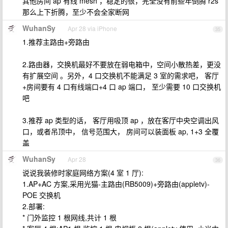
其他房间 ap 有线 mesh ，稳定的很，完全没有前些年倒腾 r2s
那么上下折腾，至少不会全家断网
WuhanSy
Apr 28 via iPhone
35
1.推荐主路由+旁路由
2.路由器，交换机最好不要放在弱电箱中，空间小散热差，更没
有扩展空间 。另外，4 口交换机不能满足 3 室的需求吧， 客厅
+房间要有 4 口有线端口+4 口 ap 端口， 至少需要 10 口交换机
吧
3.推荐 ap 类型的话， 客厅用吸顶 ap ，放在客厅中央空调出风
口，或者吊顶中， 信号范围大， 房间可以装面板 ap, 1+3 全覆
盖
WuhanSy
Apr 28
36
说说我装修时家庭网络方案(4 室 1 厅):
1.AP+AC 方案,采用光猫-主路由(RB5009)+旁路由(appletv)-
POE 交换机
2.部署:
* 门外监控 1 根网线,共计 1 根