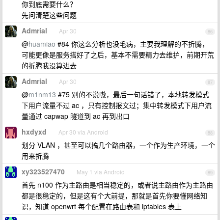
你到底需要什么？
先问清楚这些问题
Admrial
Apr 30
86
@
huamiao
#84 你这么分析也没毛病，主要我理解的不折腾，
可能更像是服务搭好了之后，基本不需要精力去维护，前期开荒
的折腾我没算进去
Admrial
Apr 30
87
@
m1nm13
#75 别的不说嗷，最后一句话错了，本地转发模式
下用户流量不过 ac ，只有控制报文过；集中转发模式下用户流
量通过 capwap 隧道到 ac 再到出口
hxdyxd
Apr 30 via Android
88
划分 VLAN ，甚至可以搞几个路由器，一个作为生产环境，一个
用来折腾
xy323527470
May 1 via Android
89
首先 n100 作为主路由是相当稳定的，或者说主路由作为主路由
都是很稳定的，但是这有个大前提，那就是首先你要懂网络知
识，知道 openwrt 每个配置在路由表和 iptables 表上