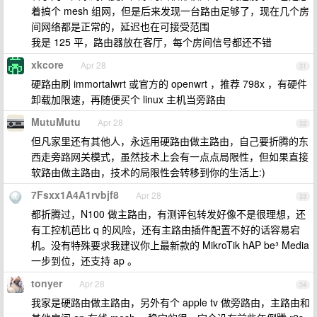
着搞个 mesh 组网，但是后来发现一台路由足够了，现在几个房
间网络都是正常的，延迟也在可接受范围
我是 125 平，路由器放在客厅，每个房间信号都还不错
xkcore
Apr 28
31
硬路由刷 immortalwrt 或官方的 openwrt ，推荐 798x ，有硬件
卸载加限速，再随便买个 linux 主机当旁路由
MutuMutu
Apr 28
32
但凡家里还有其他人，永远用硬路由做主路由，自己要折腾的东
西走旁路网关模式，虽然技术上会有一点点局限性，但如果直接
软路由做主路由，技术的局限性会转移到你的生活上:)
7Fsxx1A4A1rvbjf8
Apr 28
33
都折腾过，N100 做主路由，有测评包转发好像不是很理想，还
有工控机芭比 q 的风险，还有主路由插件配置不好的话容易宕
机。没有特殊要求我建议你上最新款的 MikroTik hAP be³ Media
一步到位，还支持 ap 。
tonyer
Apr 28
34
我家是硬路由做主路由，另外有个 apple tv 做旁路由，主路由和