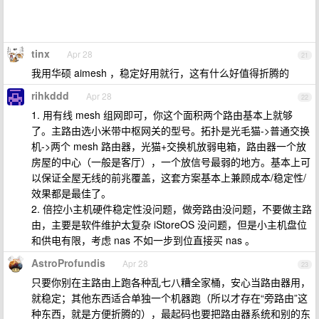
tinx
Apr 28
21
我用华硕 aimesh ，稳定好用就行，这有什么好值得折腾的
rihkddd
Apr 28
22
1. 用有线 mesh 组网即可，你这个面积两个路由基本上就够
了。主路由选小米带中枢网关的型号。拓扑是光毛猫->普通交换
机->两个 mesh 路由器，光猫+交换机放弱电箱，路由器一个放
房屋的中心（一般是客厅），一个放信号最弱的地方。基本上可
以保证全屋无线的前兆覆盖，这套方案基本上兼顾成本/稳定性/
效果都是最佳了。
2. 倍控小主机硬件稳定性没问题，做旁路由没问题，不要做主路
由，主要是软件维护太复杂 iStoreOS 没问题，但是小主机盘位
和供电有限，考虑 nas 不如一步到位直接买 nas 。
AstroProfundis
Apr 28
23
只要你别在主路由上跑各种乱七八糟全家桶，安心当路由器用，
就稳定；其他东西适合单独一个机器跑（所以才存在“旁路由”这
种东西，就是方便折腾的），最起码也要把路由器系统和别的东