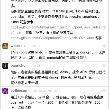
一下散热，我觉得那被动散热挺垃圾的，挂个风扇凉快稳定很
多。
我的就是主路由负责 拨号，tailscale 组网，lucky 反向代理，
openclash 科学，不需要额外安装什么 mosdns smartdns ，
clash 配置参考
https://github.com/Aethersailor/Custom_OpenClash_Rules/tre
e/main
，我懒得配置，直接用的配置覆写
https://github.com/Giveupmoon/OpenClash_Overwrite
省事
weicools
Apr 28
39
@
weicools
#38 另外，不要在主路由上搞什么 docker ，不太建
议用 iStore 固件，直接 immortalWrt 官网固件就行
banricho
Apr 28
40
瞎搞，老老实实路由器组网有线 Mesh ，挂个 ARM 旁路由就行
了。本来就是跑跑梯子和 docker 的东西，别那么折腾。。。
网络稳定大于一切
coffeesun
Apr 28 via Android
41
用过几年软路由，想 N 合一，就容易出问题，现在用硬路由刷
openwrt ，另开了一台 n200 当服务器，其他服务跑在 n200
上，这样很稳