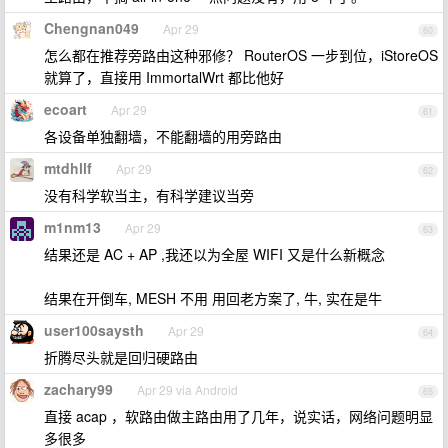
Chengnan049
Apr 29
60
怎么都在推荐旁路由这种邪修？ RouterOS 一步到位，iStoreOS
就算了，直接用 ImmortalWrt 都比他好
ecoart
Apr 29
61
各设备单独翻墙，不能翻墙的用旁路由
mtdhllf
Apr 29
62
没有科学软当主，有科学建议当旁
m1nm13
Apr 29
63
结果还是 AC + AP ,我还以为全屋 WIFI 又是什么新概念
结果在开倒车, MESH 不用 用回老方案了, 牛, 实在是牛
user100saysth
Apr 29
64
折腾尽头就是回归硬路由
zachary99
Apr 29 via Android
65
直接 acap ，软路由做主路由用了几年，说实话，网络问题明显
多很多