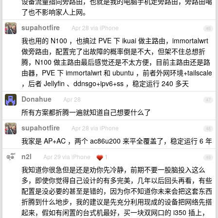
设备流量指向旁路由，也就是我的电脑手机走旁路由，旁路由噶
了也不影响家人上网。
supahotfire
Apr 28 via iPhone
46
我也用的 N100 ，也搞过 PVE 下 ikuai 做主路由，immortalwrt
做旁路由，配置完了出故障的概率倒是不大，但架不住总想折
腾，N100 做主路由最后感觉还是不太方便，目前主路由还是路
由器，PVE 下 immortalwrt 和 ubuntu ，前者外网环境+tailscale
，后者 Jellyfin 、ddnsgo+ipv6+ss ，稳定运行 240 多天
Donahue
Apr 28
47
所有方案都折腾一遍就知道自己想要什么了
supahotfire
Apr 28 via iPhone
48
我家是 AP+AC ，两个 ac86u200 来平全覆盖了，稳定运行 6 年
n2l
Apr 29 via iPhone
1
49
我知道你很急但是还是劝你先冷静，前期不要一股脑投入这么
多，即使你觉得自己设计的有多完美，几年以后回头再看，有些
配置是没必要的甚至是错的，因为你不知道你未来会把这套东西
折腾到什么地步，我的建议是先充分利用现成的设备把网络先搭
起来，假如有闲置的台式机最好，买一块双网口的 i350 插上，