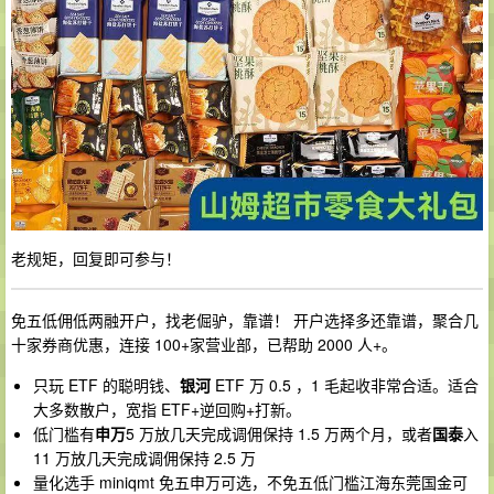
老规矩，回复即可参与！
免五低佣低两融开户，找老倔驴，靠谱！ 开户选择多还靠谱，聚合几
十家券商优惠，连接 100+家营业部，已帮助 2000 人+。
只玩 ETF 的聪明钱、
银河
ETF 万 0.5 ，1 毛起收非常合适。适合
大多数散户，宽指 ETF+逆回购+打新。
低门槛有
申万
5 万放几天完成调佣保持 1.5 万两个月，或者
国泰
入
11 万放几天完成调佣保持 2.5 万
量化选手 miniqmt 免五申万可选，不免五低门槛江海东莞国金可