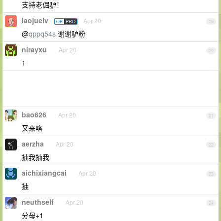
支持老倔驴！
laojuelv
Apr 20
OP
PRO
19
@
qppq54s
谢谢驴粉
nirayxu
Apr 20
20
1
bao626
Apr 20
21
又来咯
aerzha
Apr 20
22
抽我抽我
aichixiangcai
Apr 20
23
抽
neuthself
Apr 20
24
分母+1