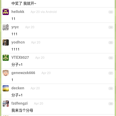
中奖了 我就开~
hellokk
Apr 20 via Android
33
11
yryc
Apr 20
34
111
yodhcn
Apr 20
35
1111
VTEX9527
Apr 20
36
分子+1
genewzxk666
Apr 20
37
1
decken
Apr 20
38
分子+1
fzdfengzi
Apr 20
39
我来当个分母