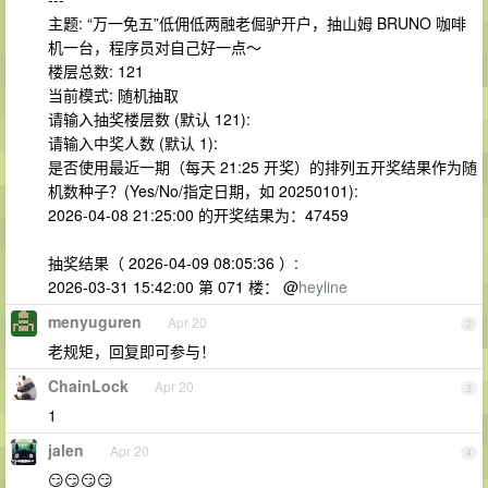
主题: “万一免五”低佣低两融老倔驴开户，抽山姆 BRUNO 咖啡
机一台，程序员对自己好一点～
楼层总数: 121
当前模式: 随机抽取
请输入抽奖楼层数 (默认 121):
请输入中奖人数 (默认 1):
是否使用最近一期（每天 21:25 开奖）的排列五开奖结果作为随
机数种子？(Yes/No/指定日期，如 20250101):
2026-04-08 21:25:00 的开奖结果为：47459
抽奖结果（ 2026-04-09 08:05:36 ）:
2026-03-31 15:42:00 第 071 楼： @
heyline
menyuguren
Apr 20
2
老规矩，回复即可参与！
ChainLock
Apr 20
3
1
jalen
Apr 20
4
😏😏😏😏