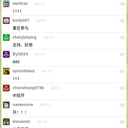
meilicat
Apr 21
78
1111
body007
Apr 21
79
重在参与
zhaojiaiqing
Apr 21
80
支持，好用
Byl2024
Apr 21
81
ddd
spirodelazz
Apr 21
82
111
chunzhang5748
Apr 21
83
中就开
namenone
Apr 21
84
开！！！
mxuanze
Apr 21
85