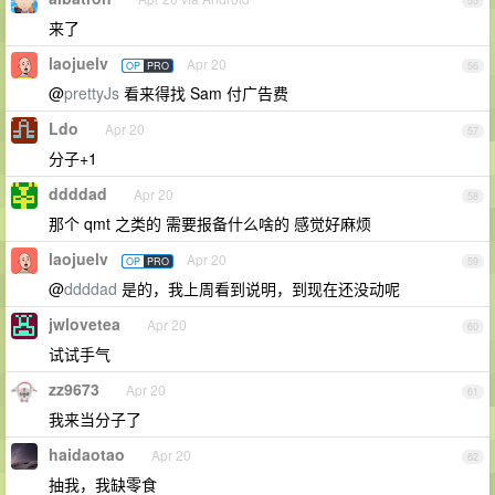
55
来了
laojuelv
Apr 20
OP
PRO
56
@
prettyJs
看来得找 Sam 付广告费
Ldo
Apr 20
57
分子+1
ddddad
Apr 20
58
那个 qmt 之类的 需要报备什么啥的 感觉好麻烦
laojuelv
Apr 20
OP
PRO
59
@
ddddad
是的，我上周看到说明，到现在还没动呢
jwlovetea
Apr 20
60
试试手气
zz9673
Apr 20
61
我来当分子了
haidaotao
Apr 20
62
抽我，我缺零食