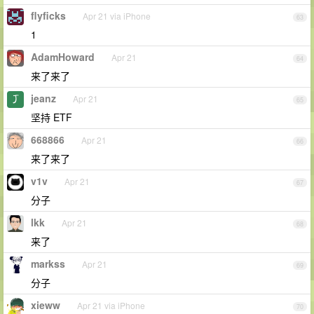
flyficks
Apr 21 via iPhone
63
1
AdamHoward
Apr 21
64
来了来了
jeanz
Apr 21
65
坚持 ETF
668866
Apr 21
66
来了来了
v1v
Apr 21
67
分子
lkk
Apr 21
68
来了
markss
Apr 21
69
分子
xieww
Apr 21 via iPhone
70