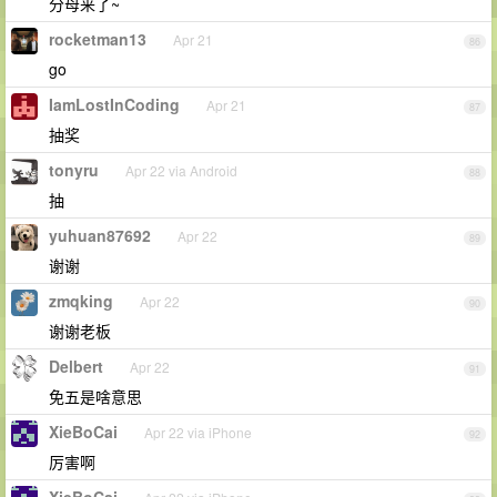
分母来了~
rocketman13
Apr 21
86
go
IamLostInCoding
Apr 21
87
抽奖
tonyru
Apr 22 via Android
88
抽
yuhuan87692
Apr 22
89
谢谢
zmqking
Apr 22
90
谢谢老板
Delbert
Apr 22
91
免五是啥意思
XieBoCai
Apr 22 via iPhone
92
厉害啊