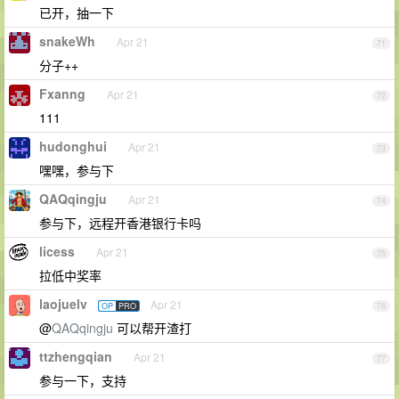
已开，抽一下
snakeWh
Apr 21
71
分子++
Fxanng
Apr 21
72
111
hudonghui
Apr 21
73
嘿嘿，参与下
QAQqingju
Apr 21
74
参与下，远程开香港银行卡吗
licess
Apr 21
75
拉低中奖率
laojuelv
Apr 21
OP
PRO
76
@
QAQqingju
可以帮开渣打
ttzhengqian
Apr 21
77
参与一下，支持