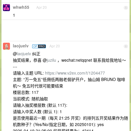
whwh55
Apr 20
5
1
laojuelv
Apr 20
OP
PRO
6
@
laojuelv
纠正
抽奖结果，恭喜 @
juzilu
，wechat:netqqnet 联系我给我地址～
---
请输入主题 URL:
https://www.v2ex.com/t/1204477
主题: “万一免五”低佣低两融老倔驴开户，抽山姆 BRUNO 咖啡
机～ 免五时代很可能要结束
楼层总数: 117
当前模式: 随机抽取
请输入抽奖楼层数 (默认 117):
请输入中奖人数 (默认 1): 1
是否使用最近一期（每天 21:25 开奖）的排列五开奖结果作为随
机数种子？(Yes/No/指定日期，如 20250101): yes
2026-04-19 21:25:00 的开奖结果为：42414