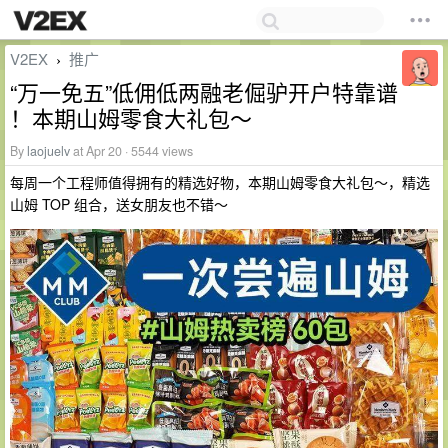
V2EX
推广
›
“万一免五”低佣低两融老倔驴开户特靠谱
！本期山姆零食大礼包～
By
laojuelv
at Apr 20 · 5544 views
每周一个工程师值得拥有的精选好物，本期山姆零食大礼包～，精选
山姆 TOP 组合，送女朋友也不错～