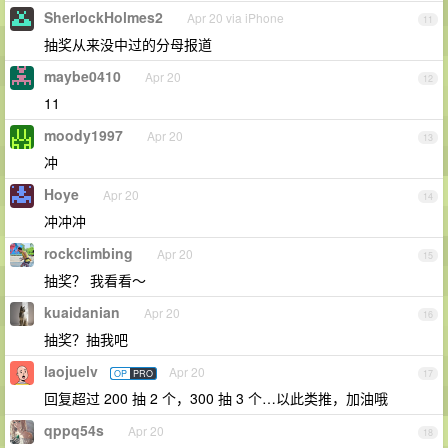
SherlockHolmes2
Apr 20 via iPhone
11
抽奖从来没中过的分母报道
maybe0410
Apr 20
12
11
moody1997
Apr 20
13
冲
Hoye
Apr 20
14
冲冲冲
rockclimbing
Apr 20
15
抽奖？ 我看看～
kuaidanian
Apr 20
16
抽奖？抽我吧
laojuelv
Apr 20
OP
PRO
17
回复超过 200 抽 2 个，300 抽 3 个…以此类推，加油哦
qppq54s
Apr 20
18