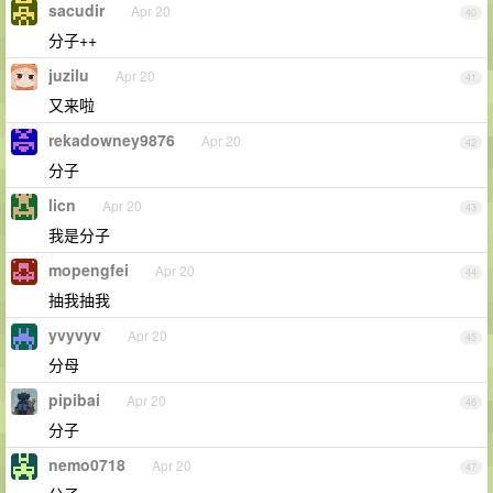
sacudir
Apr 20
40
分子++
juzilu
Apr 20
41
又来啦
rekadowney9876
Apr 20
42
分子
licn
Apr 20
43
我是分子
mopengfei
Apr 20
44
抽我抽我
yvyvyv
Apr 20
45
分母
pipibai
Apr 20
46
分子
nemo0718
Apr 20
47