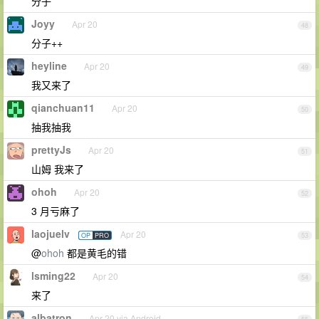
分子
Joyy
Apr 20
48
分子++
heyline
Apr 20
49
我又来了
qianchuan11
Apr 20
50
抽我抽我
prettyJs
Apr 20
51
山姆 我来了
ohoh
Apr 20
52
3 月亏麻了
laojuelv
Apr 20
OP
PRO
53
@
ohoh
都是黄毛的错
lsming22
Apr 20
54
来了
albatron
Apr 20 via Android