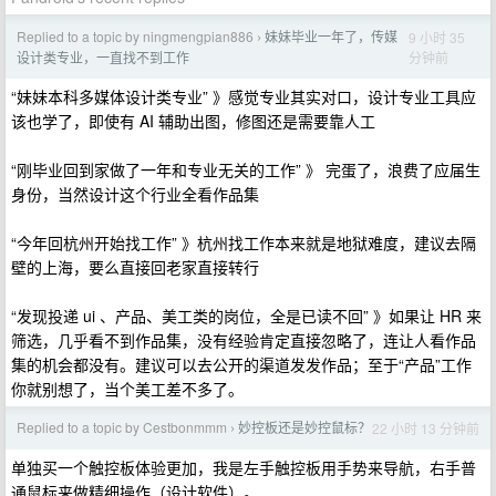
Replied to a topic by ningmengpian886
妹妹毕业一年了，传媒
9 小时 35
›
分钟前
设计类专业，一直找不到工作
“妹妹本科多媒体设计类专业” 》感觉专业其实对口，设计专业工具应
该也学了，即使有 AI 辅助出图，修图还是需要靠人工
“刚毕业回到家做了一年和专业无关的工作” 》 完蛋了，浪费了应届生
身份，当然设计这个行业全看作品集
“今年回杭州开始找工作” 》杭州找工作本来就是地狱难度，建议去隔
壁的上海，要么直接回老家直接转行
“发现投递 ui 、产品、美工类的岗位，全是已读不回” 》如果让 HR 来
筛选，几乎看不到作品集，没有经验肯定直接忽略了，连让人看作品
集的机会都没有。建议可以去公开的渠道发发作品；至于“产品”工作
你就别想了，当个美工差不多了。
Replied to a topic by Cestbonmmm
妙控板还是妙控鼠标？
22 小时 13 分钟前
›
单独买一个触控板体验更加，我是左手触控板用手势来导航，右手普
通鼠标来做精细操作（设计软件）。