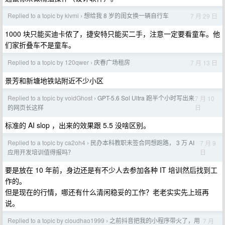
Replied to a topic by kivmi
想给我 8 岁的闺女换一辆自行车
7 月 29 日
›
1000 块只能买迪卡侬了，捷安特只能买二手，注意一定要看童车。他
们家折叠车不是童车。
Replied to a topic by 120qwer
庆春广场租房
7 月 13 日
›
景芳和新塘地铁站附近不少小区
Replied to a topic by voidGhost
GPT-5.6 Sol Ultra 跑半个小时写出来
7 月 10
›
日
的网页长这样
标准的 AI slop ，出来的效果跟 5.5 没啥区别。
Replied to a topic by ca2oh4
民办本科教职未签合同想跑路， 3 万 AI
7 月 9
›
日
应用开发培训值得报吗？
要是放在 10 年前，身边还是有不少人去参加各种 IT 培训然后找到工
作的。
但是现在的行情，哪还有什么清闲稳妥的工作？老老实实先上班再
说。
Replied to a topic by cloudhao1999
之前抖音把我的小程序带火了，用
7 月
›