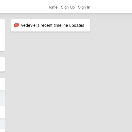
Home
Sign Up
Sign In
vedevlei's recent timeline updates
2
0