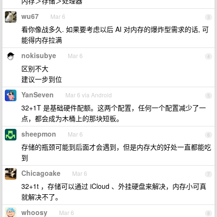
内存＞存储＞处理器
wu67
Mar 6
3
看你像战多久. 如果要考虑以后 AI 对内存的爆炸型需求的话, 可
能得内存拉满
nokisubye
Mar 6
4
区别不大
建议一步到位
YanSeven
Mar 6 via Android
5
32+1T 是基础硬件配额。这两个配置，任何一个配置减少了一
点，都会成为木桶上的那块短板。
sheepmon
Mar 6
6
存储的瓶颈可能到后面才会遇到，但是内存大的好处一直都能吃
到
Chicagoake
Mar 6
7
32+1t ，存储可以通过 iCloud 、外挂硬盘来解决，内存小可真
就解决不了。
whoosy
Mar 6
8