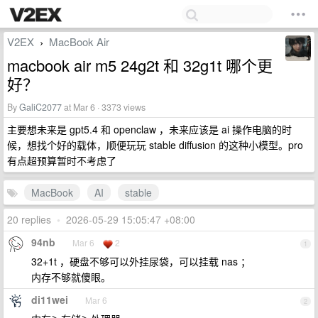
V2EX
MacBook Air
›
macbook air m5 24g2t 和 32g1t 哪个更
好？
By
GaliC2077
at Mar 6 · 3373 views
主要想未来是 gpt5.4 和 openclaw ，未来应该是 ai 操作电脑的时
候，想找个好的载体，顺便玩玩 stable diffusion 的这种小模型。pro
有点超预算暂时不考虑了
MacBook
AI
stable
20 replies
•
2026-05-29 15:05:47 +08:00
94nb
Mar 6
2
1
32+1t ，硬盘不够可以外挂尿袋，可以挂载 nas ；
内存不够就傻眼。
di11wei
Mar 6
2