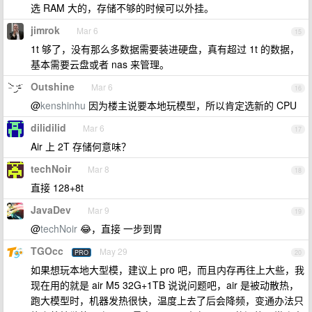
选 RAM 大的，存储不够的时候可以外挂。
jimrok
Mar 6
15
1t 够了，没有那么多数据需要装进硬盘，真有超过 1t 的数据，
基本需要云盘或者 nas 来管理。
Outshine
Mar 6
16
@
kenshinhu
因为楼主说要本地玩模型，所以肯定选新的 CPU
dilidilid
Mar 6
17
Air 上 2T 存储何意味？
techNoir
Mar 8
18
直接 128+8t
JavaDev
Mar 9
19
@
techNoir
😂，直接 一步到胃
TGOcc
May 29
PRO
20
如果想玩本地大型模，建议上 pro 吧，而且内存再往上大些，我
现在用的就是 air M5 32G+1TB 说说问题吧，air 是被动散热，
跑大模型时，机器发热很快，温度上去了后会降频，变通办法只