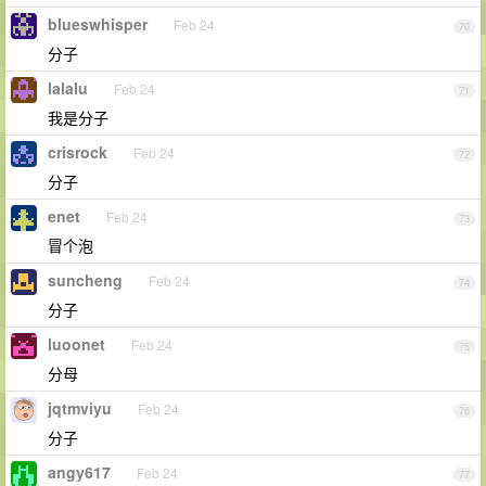
blueswhisper
Feb 24
70
分子
lalalu
Feb 24
71
我是分子
crisrock
Feb 24
72
分子
enet
Feb 24
73
冒个泡
suncheng
Feb 24
74
分子
luoonet
Feb 24
75
分母
jqtmviyu
Feb 24
76
分子
angy617
Feb 24
77