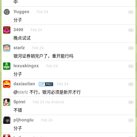
中
Vuggex
Feb 24
41
分子
3499
Feb 24
42
晚点试试
starlz
Feb 24
43
银河证券销完户了，重开能行吗
lexuskingxx
Feb 24
44
分子
daxiaolian
Feb 24
OP
PRO
45
@
starlz
不行，银河必须是新开才行
Spirei
Feb 24 via Android
46
不错
pljhonglu
Feb 24
47
分子