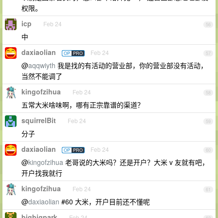
权限。
icp
Feb 24
56
中
daxiaolian
Feb 24
OP
PRO
57
@
aqqwiyth
我是找的有活动的营业部，你的营业部没有活动，
当然不能调了
kingofzihua
Feb 24
58
五常大米啥味啊，哪有正宗靠谱的渠道？
squirrelBit
Feb 24
59
分子
daxiaolian
Feb 24
OP
PRO
60
@
kingofzihua
老哥说的大米吗？还是开户？大米 v 友就有吧，
开户找我就行
kingofzihua
Feb 24
61
@
daxiaolian
#60 大米，开户目前还不懂呢
bigbigpark
Feb 24