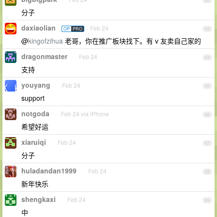
62
分子
daxiaolian
Feb 24
OP
PRO
63
@
kingofzihua
老哥，你在推广板块找下。有 v 友卖自己家的
dragonmaster
Feb 24
64
支持
youyang
Feb 24
65
support
notgoda
Feb 24 via iPhone
66
希望好运
xiaruiqi
Feb 24
67
分子
huladandan1999
Feb 24
68
新年快乐
shengkaxi
Feb 24
69
中