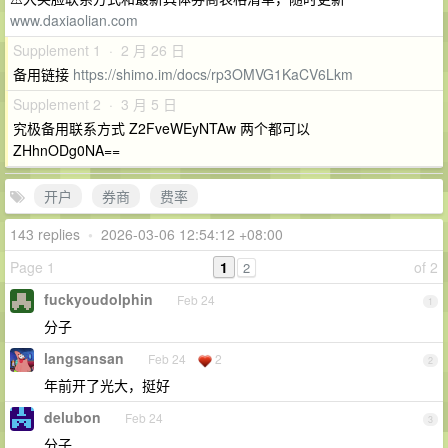
www.daxiaolian.com
Supplement 1 · 2 月 26 日
备用链接
https://shimo.im/docs/rp3OMVG1KaCV6Lkm
Supplement 2 · 3 月 5 日
究极备用联系方式 Z2FveWEyNTAw 两个都可以
ZHhnODg0NA==
开户
券商
费率
143 replies
•
2026-03-06 12:54:12 +08:00
Page 1
1
of 2
2
fuckyoudolphin
Feb 24
1
分子
langsansan
Feb 24
2
2
年前开了光大，挺好
delubon
Feb 24
3
分子