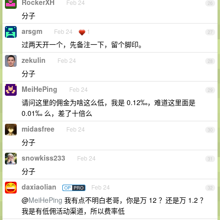
RockerXH
Feb 24
26
分子
arsgm
Feb 24
1
27
过两天开一个，先备注一下，留个脚印。
zekulin
Feb 24
28
分子
MeiHePing
Feb 24
29
请问这里的佣金为啥这么低，我是 0.12‰，难道这里面是
0.01‰ 么，差了十倍么
midasfree
Feb 24
30
分子
snowkiss233
Feb 24
31
分子
daxiaolian
Feb 24
OP
PRO
32
@
MeiHePing
我有点不明白老哥，你是万 12 ？还是万 1.2 ？
我是有低佣活动渠道，所以费率低