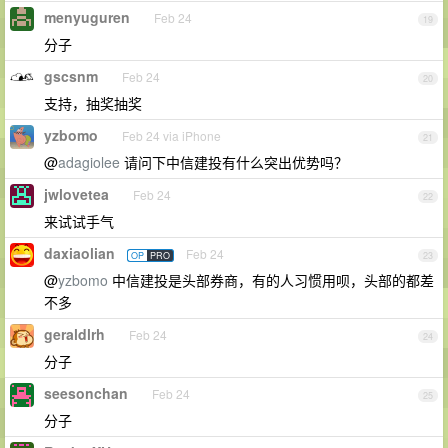
menyuguren
Feb 24
19
分子
gscsnm
Feb 24
20
支持，抽奖抽奖
yzbomo
Feb 24 via iPhone
21
@
adagiolee
请问下中信建投有什么突出优势吗？
jwlovetea
Feb 24
22
来试试手气
daxiaolian
Feb 24
OP
PRO
23
@
yzbomo
中信建投是头部券商，有的人习惯用呗，头部的都差
不多
geraldlrh
Feb 24
24
分子
seesonchan
Feb 24
25
分子