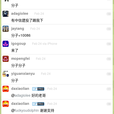
分子
adagiolee
Feb 24
12
有中信建投了踢我下
jaytang
Feb 24
13
分子+10086
igogoup
Feb 24 via iPhone
14
来了
mopengfei
Feb 24
15
分子分子
yiguanxianyu
Feb 24
16
分子
daxiaolian
Feb 24
OP
PRO
17
@
adagiolee
好的老哥
daxiaolian
Feb 24
OP
PRO
18
@
fuckyoudolphin
谢谢支持