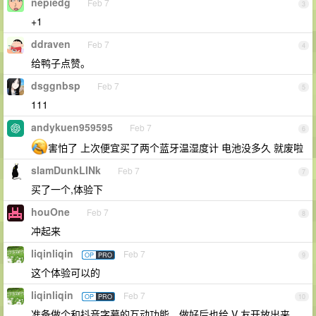
nepiedg
Feb 7
3
+1
ddraven
Feb 7
4
给鸭子点赞。
dsggnbsp
Feb 7
5
111
andykuen959595
Feb 7
6
害怕了 上次便宜买了两个蓝牙温湿度计 电池没多久 就废啦
slamDunkLINk
Feb 7
7
买了一个,体验下
houOne
Feb 7
8
冲起来
liqinliqin
Feb 7
OP
PRO
9
这个体验可以的
liqinliqin
Feb 7
OP
PRO
10
准备做个和抖音字幕的互动功能，做好后也给 V 友开放出来