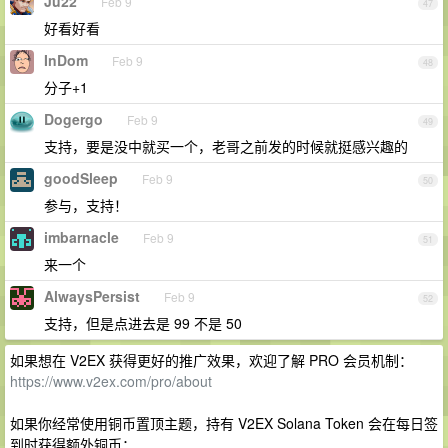
Ju22
Feb 9
47
好看好看
InDom
Feb 9
48
分子+1
Dogergo
Feb 9
49
支持，要是没中就买一个，老哥之前发的时候就挺感兴趣的
goodSleep
Feb 9
50
参与，支持！
imbarnacle
Feb 9
51
来一个
AlwaysPersist
Feb 9
52
支持，但是点进去是 99 不是 50
如果想在 V2EX 获得更好的推广效果，欢迎了解 PRO 会员机制：
https://www.v2ex.com/pro/about
如果你经常使用铜币置顶主题，持有 V2EX Solana Token 会在每日签
到时获得额外铜币：