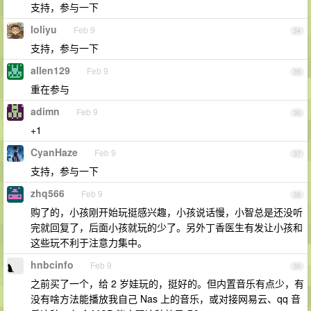
支持，参与一下
loliyu
Feb 9
34
支持，参与一下
allen129
Feb 9
35
重在参与
adimn
Feb 9
36
+1
CyanHaze
Feb 9
37
支持，参与一下
zhq566
Feb 9
38
购了的，小孩刚开始玩挺感兴趣，小孩说话慢，小智总是还没听
完就回复了，后面小孩就玩的少了。另外丁香医生有发让小孩和
这些玩不利于注意力集中。
hnbcinfo
Feb 9
39
之前买了一个，给 2 岁娃玩的，挺好的。但内置音乐有点少，有
没有啥方法能播放我自己 Nas 上的音乐，或对接网易云、qq 音