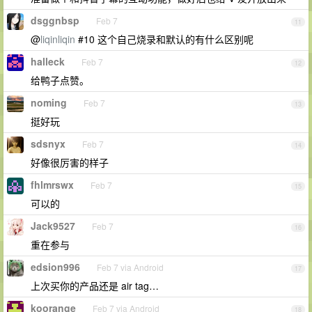
dsggnbsp
Feb 7
11
@
liqinliqin
#10 这个自己烧录和默认的有什么区别呢
halleck
Feb 7
12
给鸭子点赞。
noming
Feb 7
13
挺好玩
sdsnyx
Feb 7
14
好像很厉害的样子
fhlmrswx
Feb 7
15
可以的
Jack9527
Feb 7
16
重在参与
edsion996
Feb 7 via Android
17
上次买你的产品还是 air tag…
koorange
Feb 7 via Android
18