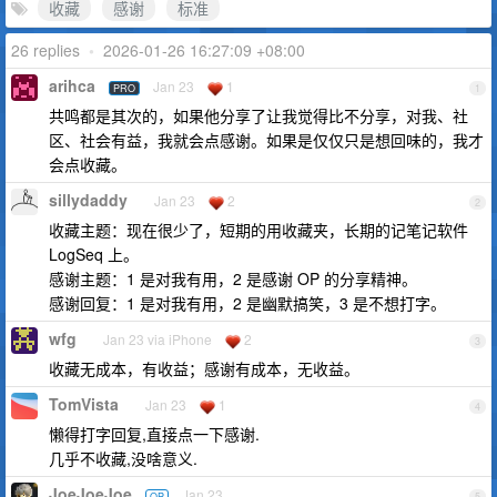
收藏
感谢
标准
26 replies
•
2026-01-26 16:27:09 +08:00
arihca
Jan 23
1
PRO
1
共鸣都是其次的，如果他分享了让我觉得比不分享，对我、社
区、社会有益，我就会点感谢。如果是仅仅只是想回味的，我才
会点收藏。
sillydaddy
Jan 23
2
2
收藏主题：现在很少了，短期的用收藏夹，长期的记笔记软件
LogSeq 上。
感谢主题：1 是对我有用，2 是感谢 OP 的分享精神。
感谢回复：1 是对我有用，2 是幽默搞笑，3 是不想打字。
wfg
Jan 23 via iPhone
2
3
收藏无成本，有收益；感谢有成本，无收益。
TomVista
Jan 23
1
4
懒得打字回复,直接点一下感谢.
几乎不收藏,没啥意义.
JoeJoeJoe
Jan 23
OP
5