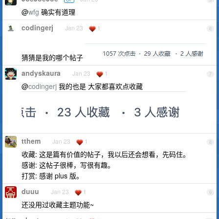
@
wfg
确实有道理
codingerj
Jan 23
1
6
猜猜是我的哪个帖子
andyskaura
Jan 23
1
7
@
codingerj
我的也是 大家都喜欢点收藏
tthem
Jan 23
1
8
收藏: 这是篇有价值的帖子，我以后还会想看，先码住。
感谢: 这帖子很棒，写很有趣。
打赏: 感谢 plus 版。
duuu
Jan 23
1
9
还没用过收藏主题功能~