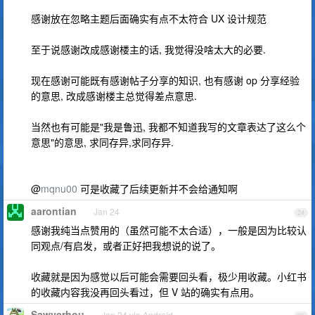
感谢放在忽略主题后面确实有点不太符合 UX 设计规范
至于说感谢改成感谢楼主的话, 我觉得没啥太大的必要.
现在感谢可能既有感谢帖子分享的知识, 也有感谢 op 分享经验
的意思, 改成感谢楼主总觉得差点意思.
当然也有可能是"我是鲁迅, 我都不知道我写的文章表达了这么个
意思"的意思, 求同存异,求同存异.
@
mqnu00
可是收藏了后续更新并不会给通知啊
aarontian
Jan 24
24
感谢我纯当点赞用的（虽然可能不太合适），一般是因为比较认
同观点/有启发，或者正好把我想说的说了。
收藏就是因为感觉以后可能会需要回头看，极少用收藏。小红书
的收藏内容我没再回头看过，但 V 站的确实有点用。
Sawyerhou
Jan 24 via Android