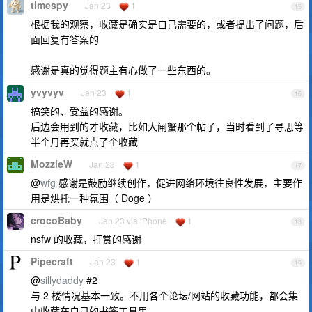
timespy
Jan 23
1
15
根据我的观察，收藏是确实是自己需要的，或者提出了问题，后
面回复有答案的
感谢是真的觉得题主有心做了一些东西的。
yvyvyv
Jan 23
1
16
搞笑的、受益的感谢。
后边会用到的才收藏，比如大闸蟹那个帖子，当时看到了寻思等
半个月再买就点了个收藏
MozzieW
Jan 23
1
17
@
wfg
感谢是鼓励继续创作，促进网络环境往良性发展，主要作
用是烘托一种氛围（ Doge ）
crocoBaby
Jan 23 via iPhone
1
18
nsfw 的收藏，打赏的感谢
Pipecraft
Jan 23
1
19
@
sillydaddy
#2
与 2 楼情况基本一致。不用各个论坛/网站的收藏功能，都会集
中收藏在自己的书签工具里。