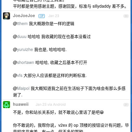
平时都是使用感谢主题，感谢回复，标准与 sillydaddy 差不多。
JoeJoeJoe
Jan 23
OP
20
@
tthem
我大概跟你是一样的逻辑
@
duuu
哈哈哈 我收藏的现在也基本没看过
@
yuruizhe
我也是, 哈哈哈哈.
@
shortawn
哈哈哈, 收藏之后基本不打开
@
vfs
大部分人应该都是这样的判断标准.
@
Maipol
我大概知道我之前在生活帖子下面为啥会有那么多感
谢了.
huaweii
Jan 23 via Android
21
不是，你和站长关系好，就不敢说心里话了是吧😁
你不敢说的，我帮你说，v2ex 的 op 顶楼的按钮设计有问题，毕
竟程序员审美，有一点，但不多的那种。