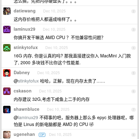
怎么搞，先把内存硬盘买了。。。
datiewang
Dec 10, 2025
2
这内存价格把人都逼成啥样了。。
laminux29
Dec 10, 2025
3
你搞开发干嘛选 AMD CPU ？不怕兼容性问题？
stinkytofux
Dec 10, 2025
4
16G 内存, 你是认真的吗? 那我直接建议你入 MacMini 入门款
了, 2000 多块钱不比你这个性能差.
Dabney
Dec 10, 2025
5
@
stinkytofux
哈哈，正解，现在内存太贵了……
cskason
Dec 10, 2025
6
内存建议 32G,考虑下咸鱼上二手的内存
shawnbluce
Dec 10, 2025
7
@
laminux29
不碍事的吧，服务器上那么多 epyc 处理器呢，哪
怕是 Linus 的新电脑都是 AMD 的 CPU 🤣
ugenehan
Dec 10, 2025
OP
8