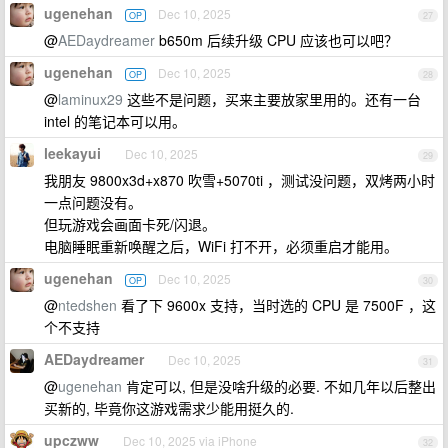
ugenehan
Dec 10, 2025
OP
27
@
AEDaydreamer
b650m 后续升级 CPU 应该也可以吧？
ugenehan
Dec 10, 2025
OP
28
@
laminux29
这些不是问题，买来主要放家里用的。还有一台
intel 的笔记本可以用。
leekayui
Dec 10, 2025
29
我朋友 9800x3d+x870 吹雪+5070ti ，测试没问题，双烤两小时
一点问题没有。
但玩游戏会画面卡死/闪退。
电脑睡眠重新唤醒之后，WiFi 打不开，必须重启才能用。
ugenehan
Dec 10, 2025
OP
30
@
ntedshen
看了下 9600x 支持，当时选的 CPU 是 7500F ，这
个不支持
AEDaydreamer
Dec 10, 2025
31
@
ugenehan
肯定可以, 但是没啥升级的必要. 不如几年以后整出
买新的, 毕竟你这游戏需求少能用挺久的.
upczww
Dec 10, 2025 via iPhone
32