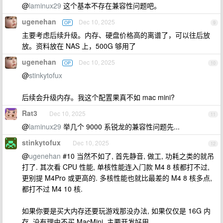
@
laminux29
这个基本不存在兼容性问题吧。
ugenehan
Dec 10, 2025
OP
9
主要考虑后续升级。内存、硬盘价格高的离谱了，可以往后放
放。资料放在 NAS 上，500G 够用了
ugenehan
Dec 10, 2025
OP
10
@
stinkytofux
后续会升级内存。我这个配置果真不如 mac mini?
Rat3
Dec 10, 2025
11
@
laminux29
举几个 9000 系锐龙的兼容性问题先...
stinkytofux
Dec 10, 2025
12
@
ugenehan
#10 当然不如了, 首先静音, 做工, 功耗之类的就吊
打了. 其次看 CPU 性能, 单核性能连入门款 M4 8 核都打不过,
更别提 M4Pro 或更高的. 多核性能也就比最差的 M4 8 核多点,
都打不过 M4 10 核.
如果你要是买大内存还要玩游戏那没办法, 如果仅仅是 16G 内
存, 没有理由不买 MacMini, 主要开发好用.