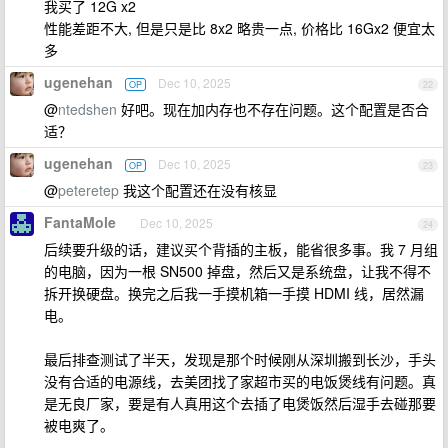
我买了 12G x2
性能差距不大, 但是只是比 8x2 略贵一点, 价格比 16Gx2 便宜太
多
ugenehan
Dec 10, 2025
OP
22
@
ntedshen
好吧。现在加内存也不存在问题。这个配置是否合
适？
ugenehan
Dec 10, 2025
OP
23
@
peteretep
我这个配置还在没有核显
FantaMole
Dec 10, 2025
24
后续要升级的话，建议买个背插的主板，能省很多事。我 7 月组
的电脑，因为一根 SN500 掉盘，然后又是系统盘，让我不得不
拆开换硬盘。换完之后我一手摸机箱一手摸 HDMI 线，居然漏
电。
最后排查测试了半天，发现是那个时候刚从深圳搬到长沙，手头
没有合适的电源线，去美团找了家超市买的电饭煲线有问题。真
是无良厂家，要是有人真用这个去插了电煲饭然后湿手去碰那要
被电爽了。