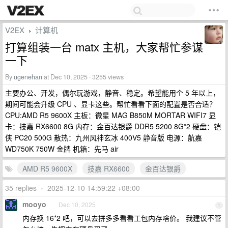
V2EX
计算机
›
打算组装一台 matx 主机，大家帮忙参谋
一下
By
ugenehan
at Dec 10, 2025 · 3255 views
主要办公、开发，偶尔玩游戏，静音、稳定。希望能用个 5 年以上，
期间可能会升级 CPU 、显卡这些。帮忙看看下面的配置是否合适？
CPU:AMD R5 9600X 主板：微星 MAG B850M MORTAR WIFI7 显
卡：技嘉 RX6600 8G 内存：金百达银爵 DDR5 5200 8G*2 硬盘：铠
侠 PC20 500G 散热：九州风神玄冰 400V5 静音版 电源：航嘉
WD750K 750W 金牌 机箱：先马 air
AMD R5 9600X
技嘉 RX6600
金百达银爵
35 replies
•
2025-12-10 14:59:22 +08:00
mooyo
Dec 10, 2025
1
内存换 16*2 吧，可以去拼多多看看工包内存啥价。 我建议不管