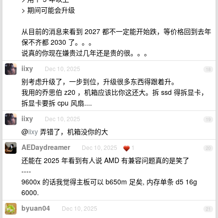
> 期间可能会升级
从目前的消息来看到 2027 都不一定能开始跌，等价格回到去年
保不齐都 2030 了。。。
说真的你现在嫌贵过几年还是贵的很。。。
iixy
Dec 10, 2025
18
别考虑升级了，一步到位，升级很多东西得跟着升。
我用的乔思伯 z20 ，机箱应该比你这还大。拆 ssd 得拆显卡，
拆显卡要拆 cpu 风扇....
iixy
Dec 10, 2025
19
@
iixy
弄错了，机箱没你的大
AEDaydreamer
Dec 10, 2025
1
20
还能在 2025 年看到有人说 AMD 有兼容问题真的是笑了
----
9600x 的话我觉得主板可以 b650m 足矣, 内存单条 d5 16g
6000.
byuan04
Dec 10, 2025
21