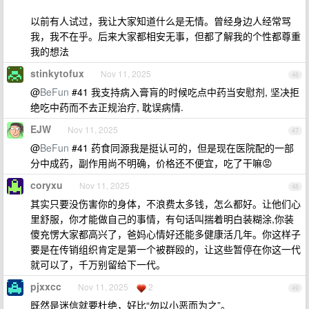
以前有人试过，我让大家知道什么是无情。曾经身边人经常骂
我，我不在乎。后来大家都相安无事，但都了解我的个性都尊重
我的想法
stinkytofux
Nov 11, 2025
46
@
BeFun
#41 我支持病入膏肓的时候吃点中药当安慰剂, 坚决拒
绝吃中药而不去正规治疗, 耽误病情.
EJW
Nov 11, 2025
47
@
BeFun
#41 药食同源我是挺认可的，但是现在医院配的一部
分中成药，副作用尚不明确，价格还不便宜，吃了干嘛😡
coryxu
Nov 11, 2025
48
其实只要没伤害你的身体，不浪费太多钱，怎么都好。让他们心
里舒服，你才能做自己的事情，有句话叫揣着明白装糊涂,你装
傻充愣大家都高兴了，爸妈心情好还能多健康活几年。你这样子
要是在传销组织肯定是第一个被群殴的，让这些暂停在你这一代
就可以了，千万别留给下一代。
pjxxcc
Nov 11, 2025
2
49
既然是迷信就要杜绝，好比“勿以小恶而为之”。