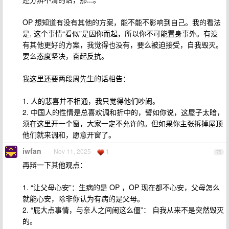
OP 想知道有没有其他的方案，能不能不影响到自己。我的看法
是, 这个事情“看似”是因你而起，所以你不可能置身事外。有没
有其他更好的方案，我觉得也没有，要么被迫接受，自我毁灭。
要么态度坚决，奋起反抗。
我这里还要两段周先生的话相告：
1. 人的悲喜并不相通，我只觉得他们吵闹。
2. 中国人的性情是总喜欢调和折中的，譬如你说，这屋子太暗，
须在这里开一个窗，大家一定不允许的。但如果你主张拆掉屋顶
他们就来调和，愿意开窗了。
iwfan
Nov 11, 2025
1
75
再辩一下其他观点：
1. “让父母心安”：生病的是 OP ，OP 现在都不心安，父母怎么
就能心安，除非你认为有病的是父母。
2. “屁大点事情，与亲人之间闹这么僵”： 自我从来不是突然毁灭
的。