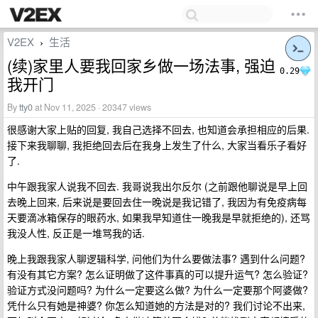
V2EX
生活
›
(续)家里人要我回家乡做一场法事, 强迫
0.29
我开门
By
tty0
at Nov 11, 2025 · 20347 views
很感谢大家上贴的回复, 我自己选择不回去, 也知道会承担相应的后果.
接下来我聊聊, 我拒绝回去后在我身上发生了什么, 大家当看乐子看好
了.
中午跟我家人说我不回去. 我哥说我出尔反尔 (之前跟他聊说是早上回
去晚上回来, 后来说是要回去住一晚说是我记错了, 我因为有免疫病每
天要滴冰箱保存的眼药水, 如果我早知道住一晚我是早就拒绝的), 还骂
我没人性, 反正是一堆骂我的话.
晚上我跟我家人聊逻辑科学, 问他们为什么要做法事? 遇到什么问题?
有没有其它方案? 怎么证明做了这件事真的可以提升运气? 怎么验证?
验证方式没问题吗? 为什么一定要这么做? 为什么一定要那个阿婆做?
凭什么只有她是神婆? 你怎么知道她的方法是对的? 我们讨论不出来,