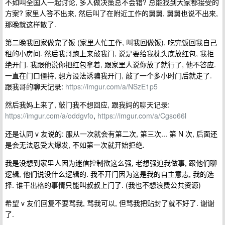
不如叫全国人一起讨论, 多人做决策总不会错? 总能找到大家都接受的
方案? 家里人答不出来, 然后叫了在附近工作的舅舅, 舅舅也说不出来,
那晚就这样散了.
第二晚我回家做完了饭 (家里人忙工作, 叫我回做饭), 吃完饭回我自己
租的小房间. 然后我哥跑上来敲我门, 说是要给我枕头底放红包, 我拒
绝开门. 我跟他说你把红包拿着, 跟家里人说你放了就行了, 他不答应.
一直在门口僵持, 想方设法诱骗我开门, 敲了一个多小时门后就走了.
跟我哥的聊天记录:
https://imgur.com/a/NSzE1p5
然后我妈上来了, 敲门我不想回应, 跟我妈的聊天记录:
https://imgur.com/a/oddgvfo
,
https://imgur.com/a/Cgso66l
还是认同 v 友说的: 服从一次就会有第二次, 第三次... 第 N 次, 后面还
是会无法忍受大爆发, 不如第一次就开始拒绝.
我是没想到家里人因为迷信控制欲这么强, 老想强迫我做事, 跟他们聊
逻辑, 他们说没什么逻辑的. 我不开门因为这是我的自主意志, 我的选
择. 谁干出格的事情只能叫叔叔上门了. (我也不想浪费公共资源)
希望 v 友们回复不要骂我, 骂我可以, 但骂我把贴封了就不好了. 谢谢
了.