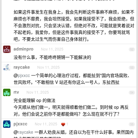
如果这件事发生在我身上，我会先判断这件事麻不麻烦，如果不
麻烦也不靡费，我会坦然接受。如果我接受不了，我会拒绝，但
不会激烈对抗，只会坚决认错，但绝对不改，可能就是笑着说对
不起老妈，我爱你，但是这件事我真的接受不了，你要骂就骂
吧，不要太过生气而伤害自己身体就行。
adminpro
Nov 11, 2025
52
没有什么事，不能咚咚锵锵一下能解决的
raycake
Nov 11, 2025
53
@
pjxxcc
一个简单的心理治疗过程，都能扯到"国内官场腐败、
世风败坏。"不敢相信 V 站还有你这么一号人，东扯西扯
rtv
Nov 11, 2025
54
完全能理解 op 的做法
今天顺从他们做一，明天就得顺着他们做二。到时候 op 再反
对，他们会说之前你不是都能做吗？怎么现在就不行了？
pjxxcc
Nov 11, 2025
1
55
@
raycake
一群人劝良从娼，还自以为在干什么好事。果然国内