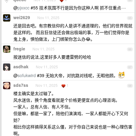
64
@
pjxxcc
#55 技术氛围不行是因为你这种人啊 抓不住重点····
wei2629
Nov 11, 2025
65
还是回去吧。有宗教信仰的人是讲不通道理的，他们的世界观就
是这样的。 而且狂信徒还会做出极端的事，万一他们觉得你是
鬼上身，惧怕做法，上门绑架你怎么办😂。
fregie
Nov 11, 2025
66
按迷信的说法,这里好多人要遭雷劈的哈哈
asdhak
Nov 11, 2025
67
@
sofukwird
#39 无始大帝，对抗路对线呢，无暇他顾。
sds7ss
Nov 11, 2025
1
68
楼主确实是太过轴了。
风水迷信，换个角度看就是个价格更便宜点的心理咨询。
一家人，总有人信、有人不信。
但是嘛，都是一家了，陪他们演演戏、一家人都能开心下又何
妨？
相比你这样搞得关系这么僵，对于你自己来说也是一种心理伤害
啊。