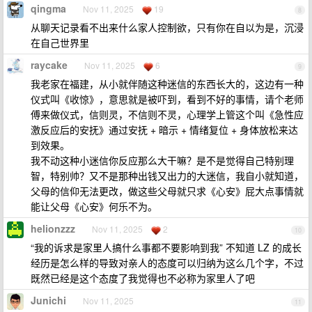
qingma
Nov 11, 2025
19
8
从聊天记录看不出来什么家人控制欲，只有你在自以为是，沉浸
在自己世界里
raycake
Nov 11, 2025
6
9
我老家在福建，从小就伴随这种迷信的东西长大的，这边有一种
仪式叫《收惊》，意思就是被吓到，看到不好的事情，请个老师
傅来做仪式，信则灵，不信则不灵，心理学上管这个叫《急性应
激反应后的安抚》通过安抚 + 暗示 + 情绪复位 + 身体放松来达
到效果。
我不动这种小迷信你反应那么大干嘛？是不是觉得自己特别理
智，特别帅？又不是那种出钱又出力的大迷信，我自小就知道，
父母的信仰无法更改，做这些父母就只求《心安》屁大点事情就
能让父母《心安》何乐不为。
helionzzz
Nov 11, 2025
2
10
“我的诉求是家里人搞什么事都不要影响到我” 不知道 LZ 的成长
经历是怎么样的导致对亲人的态度可以归纳为这么几个字，不过
既然已经是这个态度了我觉得也不必称为家里人了吧
Junichi
Nov 11, 2025
11