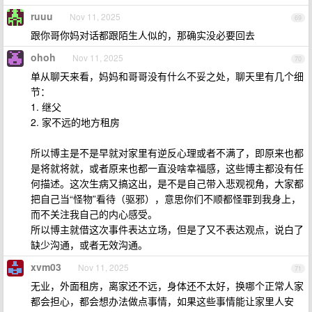
ruuu
Nov 11, 2025
69
跟你哥你妈对话都跟陌生人似的，那确实没必要回去
ohoh
Nov 11, 2025
70
单从聊天来看，妈妈和哥哥没有什么不妥之处，聊天里有几个细
节：
1. 继父
2. 家不远的地方租房
所以博主是不是早就对家里有逆反心理或者不满了，即原来也都
是将就将就，或者原来也都一直没啥幸福感，这些博主都没有任
何描述。这次生病又搞这出，是不是自己带入悲观视角，大家都
把自己当“怪物”看待（驱邪），意思你们不顺都怪罪到我身上，
而不关注我自己的内心感受。
所以博主就借这次事件表达立场，但是了又不表达观点，说白了
缺少沟通，或者无效沟通。
xvm03
Nov 11, 2025
71
无业，外面租房，离家还不远，身体还不太好，换哪个正常人家
都会担心，都会想办法做点事情，如果这些事情能让家里人安