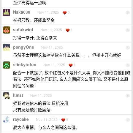
至少离得远一点啊
Naka030
Nov 11, 2025
5
2
举报邪教，还能拿奖金
sofukwird
Nov 11, 2025
1
3
打得一拳开, 免得百拳来
pengyOne
Nov 11, 2025
4
虽然不太理解这和控制欲有什么关系。。。但楼主开心就好
stinkytofux
Nov 11, 2025
1
5
配合一下就是了, 放个红包又不是什么大事. 你又不能改变他们的
看法, 还不如陪他们玩玩, 亲人之间闹这么僵干嘛. 又不是什么原
则性的问题.
ltmst
Nov 11, 2025
6
据我对迷信人的看法,反抗没用
只有魔法能打败魔法
raycake
Nov 11, 2025
9
7
屁大点事情，与亲人之间闹这么僵。