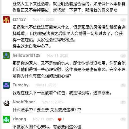
既然人生下来还活着，就证明活着是合理的，如果做什么事都觉
得反正又不会掉层皮，就将就一下算了，那活着的意义是啥
zz1127
Nov 11, 2025
24
虽然我也不信做法事能带来什么，但是家里的风俗活动我都会选
择尊重。 因为做完法事之后家里人会觉得一切都过去了，会获
得一定庇佑，大家也会过得轻松点。
楼主这太自我中心了。
helloworld125
Nov 11, 2025
25
那是你的家人，又不是你的仇人，即使你觉得没啥用，你配合他
们让他们得到一些心理安慰，这件事是不是也有意义。完全不理
解你为什么有这么强的抵触心理？
Turechy
Nov 11, 2025
26
我现在枕头下一直放着个红包，我觉得没啥，选择尊重。
NoobPhper
Nov 11, 2025
27
什么法事??? 要至亲 关系变成这样???
zloong
Nov 11, 2025
1
28
不就家人图个心安吗，有必要闹这么僵