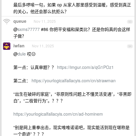
最后多啰嗦一句，如果 op 从家人那里感受到温暖，感受到真正
的关心，他还会那么抗拒么？
queue
Nov 11, 2025
93
@
sxms77777
#86 你把平安福和屎类比？还是你妈真的会这样
子做？
iwfan
Nov 11, 2025
94
@
dule
哎😑
第一点：认真审题？？
https://imgur.com/a/qG1POz1
第二点：
https://yourlogicalfallacyis.com/cn/strawman
“出生在破碎的家庭”，“非原则性问题上不懂灵活变通”，“非黑即
白”，“二极管行为”。？？？
https://yourlogicalfallacyis.com/cn/ad-hominem
“别是网上重拳出击，现实唯唯诺诺吧，现实能活到现在堪称是
一个奇迹” ？？？