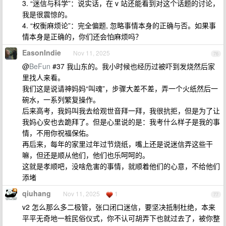
3. “迷信与科学”：说实话，在 v 站还能看到对这个话题的讨论，
我是很震惊的。
4. “权衡麻烦论”：完全偏题, 忽略事情本身的正确与否。如果事
情本身是正确的，你们还会怕麻烦吗？
EasonIndie
Nov 11, 2025
76
@
BeFun
#37 我山东的。我小时候也经历过被吓到发烧然后家
里找人来看。
我们这是说请神妈妈“叫魂”，步骤大差不差，弄一个火纸然后一
碗水，一系列繁复操作。
后来高考，我妈叫我去给观世音拜一拜，我很抗拒，但是为了让
我妈心安也去跪拜了。但是心里说的是：我考什么样子是我的事
情，不用你祝福保佑。
再后来，每年的家里过年过节烧纸，嘴上还是说迷信弄这些干
嘛，但还是顺从他们，他们也乐呵呵的。
这就是孝顺吧，没啥危害的事情，就顺着他们的心意，不给他们
添堵
qiuhang
Nov 11, 2025
1
77
v2 怎么那么多二极管，张口闭口迷信，要坚决抵制杜绝，本来
平平无奇地一桩民俗仪式，你不认可胡弄下也就过去了，被你整