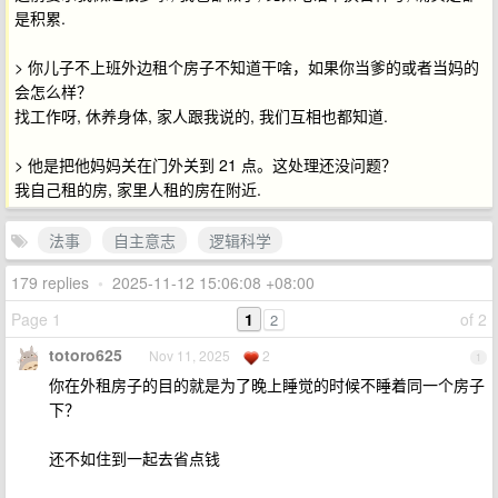
是积累.
> 你儿子不上班外边租个房子不知道干啥，如果你当爹的或者当妈的
会怎么样？
找工作呀, 休养身体, 家人跟我说的, 我们互相也都知道.
> 他是把他妈妈关在门外关到 21 点。这处理还没问题？
我自己租的房, 家里人租的房在附近.
法事
自主意志
逻辑科学
179 replies
•
2025-11-12 15:06:08 +08:00
Page 1
1
of 2
2
totoro625
Nov 11, 2025
2
1
你在外租房子的目的就是为了晚上睡觉的时候不睡着同一个房子
下？
还不如住到一起去省点钱