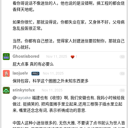
看你哥说话不像迷信的人，他也说的是没错啊，搞工程的都会烧
香拜天地呢。
如果你很忙，那就没得说，你都失业在家，又身体不好，父母病
急乱投医很正常。
当然，你都有自己想法，觉得家人封建迷信要控制你，那就自己
开心就好。
Ghostisbored
Nov 11, 2025
1
12
屁大点事 真的有必要么
laojuelv
Nov 11, 2025
PRO
13
保持包容，科学这个圈圈之外未知东西更多
stinkytofux
Nov 11, 2025
14
@
raycake
福建也有《收惊》啊, 我们安徽也有, 我妈小时候给我
做过. 挺搞笑的, 把鸡蛋摊手里立起来,还用三根筷子插水里立起
来, 嘴里还念念有词, 表示祈祷成功的意思.
中国人这种小迷信很多的, 无伤大雅, 不要读了点书就认为世人皆