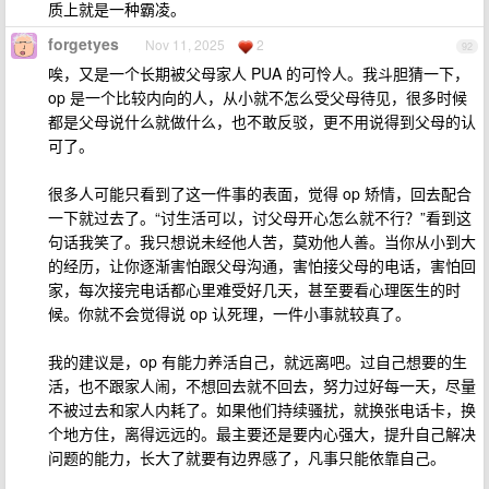
质上就是一种霸凌。
forgetyes
Nov 11, 2025
2
92
唉，又是一个长期被父母家人 PUA 的可怜人。我斗胆猜一下，
op 是一个比较内向的人，从小就不怎么受父母待见，很多时候
都是父母说什么就做什么，也不敢反驳，更不用说得到父母的认
可了。
很多人可能只看到了这一件事的表面，觉得 op 矫情，回去配合
一下就过去了。“讨生活可以，讨父母开心怎么就不行？”看到这
句话我笑了。我只想说未经他人苦，莫劝他人善。当你从小到大
的经历，让你逐渐害怕跟父母沟通，害怕接父母的电话，害怕回
家，每次接完电话都心里难受好几天，甚至要看心理医生的时
候。你就不会觉得说 op 认死理，一件小事就较真了。
我的建议是，op 有能力养活自己，就远离吧。过自己想要的生
活，也不跟家人闹，不想回去就不回去，努力过好每一天，尽量
不被过去和家人内耗了。如果他们持续骚扰，就换张电话卡，换
个地方住，离得远远的。最主要还是要内心强大，提升自己解决
问题的能力，长大了就要有边界感了，凡事只能依靠自己。