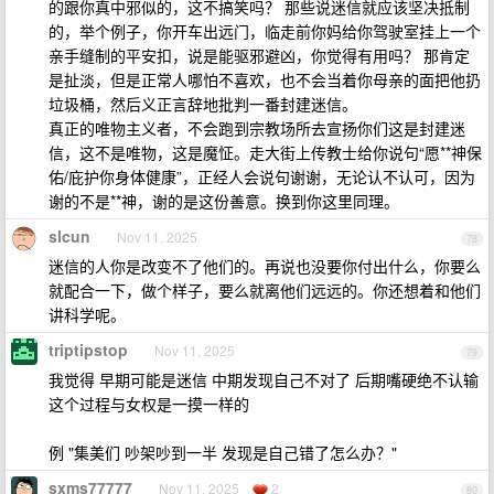
的跟你真中邪似的，这不搞笑吗？ 那些说迷信就应该坚决抵制
的，举个例子，你开车出远门，临走前你妈给你驾驶室挂上一个
亲手缝制的平安扣，说是能驱邪避凶，你觉得有用吗？ 那肯定
是扯淡，但是正常人哪怕不喜欢，也不会当着你母亲的面把他扔
垃圾桶，然后义正言辞地批判一番封建迷信。
真正的唯物主义者，不会跑到宗教场所去宣扬你们这是封建迷
信，这不是唯物，这是魔怔。走大街上传教士给你说句“愿**神保
佑/庇护你身体健康”，正经人会说句谢谢，无论认不认可，因为
谢的不是**神，谢的是这份善意。换到你这里同理。
slcun
Nov 11, 2025
78
迷信的人你是改变不了他们的。再说也没要你付出什么，你要么
就配合一下，做个样子，要么就离他们远远的。你还想着和他们
讲科学呢。
triptipstop
Nov 11, 2025
79
我觉得 早期可能是迷信 中期发现自己不对了 后期嘴硬绝不认输
这个过程与女权是一摸一样的
例 "集美们 吵架吵到一半 发现是自己错了怎么办？"
sxms77777
Nov 11, 2025
2
80