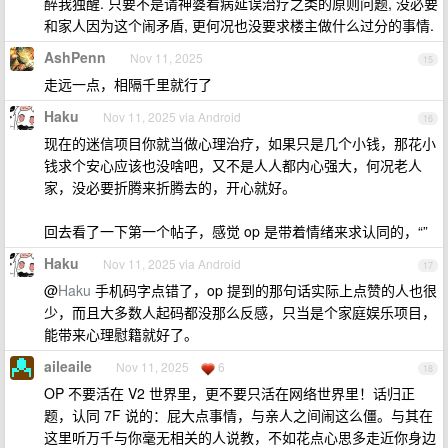
醉我独醒. 只要不是请神婆看病延误治疗之类的原则问题, 没必要
和家人因为这个闹矛盾, 更何况也没要求楼主做什么过分的事情.
AshPenn
Nov 11, 2025
15
走远一点，相隔千里就行了
Haku
Nov 11, 2025 via Android
16
现在的迷信项目你就当做心理治疗，如果只是几个小钱，那花小
钱求个安心应该也没啥吧，又不是人人都内心强大，何况老人
家，没必要折腾来折腾去的，开心就好。
回去看了一下第一个帖子，感觉 op 是带着情绪来求认同的，“”
Haku
Nov 11, 2025 via Android
17
@
Haku
手机码字点错了，op 提到的那句话实际上点赞的人也很
少，而且大多数人起码都没那么反感，只当是个家庭娱乐项目，
能带来心理慰籍就好了。
aileaile
Nov 11, 2025
6
18
OP 不要活在 V2 世界里，更不要只活在网络世界里！话归正
题，认同 7F 说的：屁大点事情，与亲人之间闹这么僵。与其在
这里听万千与你毫无相关的人说教，不如花点心思多走近你身边