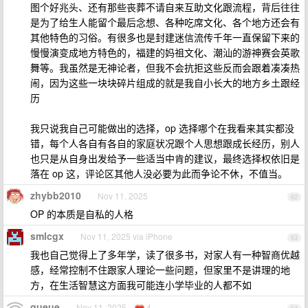
图个好兆头、还有那些丧葬不请自来互助文化跟流程，背后往往
是为了给生人能留个最后念想、各种吃席文化、各个地方还会有
其他特色的习俗。有很多也是封建迷信流传千年一直保留下来的
慢慢演变成地方特色的，福建的妈祖文化、潮汕的游神赛会英歌
舞等。我虽然是无神论者，但我不会抗拒这些反而会跟着凑凑热
闹，因为这些一块块碎片组成的就是我自小长大的地方乡土跟经
历
我只说我自己可能做出的选择，op 选择哪个在我看来其实都没
错，每个人各自有各自的家庭状况跟个人思想跟成长经历，别人
也只是从自身出发给予一些适当中肯的建议，最终选择权依旧是
落在 op 这，评论区其他人没必要为此而争论不休，不值当。
zhybb2010
Nov 11, 2025
62
OP 的本质是自私的人格
smlcgx
Nov 11, 2025 via iPhone
63
我也自己觉得上了多年学，读了很多书，对家人有一种智商优越
感，经常控制不住跟家人理论一些问题，但家里不是讲理的地
方，在生活智慧这方面我可能连小学毕业的人都不如
queue
Nov 11, 2025
4