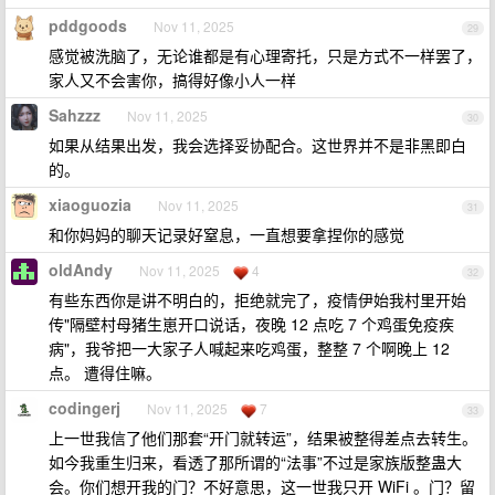
pddgoods
Nov 11, 2025
29
感觉被洗脑了，无论谁都是有心理寄托，只是方式不一样罢了，
家人又不会害你，搞得好像小人一样
Sahzzz
Nov 11, 2025
30
如果从结果出发，我会选择妥协配合。这世界并不是非黑即白
的。
xiaoguozia
Nov 11, 2025
31
和你妈妈的聊天记录好窒息，一直想要拿捏你的感觉
oldAndy
Nov 11, 2025
4
32
有些东西你是讲不明白的，拒绝就完了，疫情伊始我村里开始
传"隔壁村母猪生崽开口说话，夜晚 12 点吃 7 个鸡蛋免疫疾
病"，我爷把一大家子人喊起来吃鸡蛋，整整 7 个啊晚上 12
点。 遭得住嘛。
codingerj
Nov 11, 2025
7
33
上一世我信了他们那套“开门就转运”，结果被整得差点去转生。
如今我重生归来，看透了那所谓的“法事”不过是家族版整蛊大
会。你们想开我的门？不好意思，这一世我只开 WiFi 。门？留