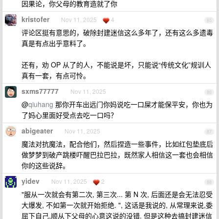
因果论，你父母的教育造就了你
kristofer
Nov 11, 2025
4
85
评论区挺有意思的，破除封建迷信这么多年了，还有这么多遗毒
真是有点出乎意料了。
还有，劝 OP 从了的人，不能说是坏，只能说“传统文化”规训人
真有一套，有点可怜。
sxms77777
Nov 11, 2025
86
@
qiuhang
那你开车出远门你妈说吃一口屎才能保平安，你也为
了妈心里面好受点去吃一口吗？
abigeater
Nov 11, 2025
87
魔法对抗魔法，配合他们，然后捏造一些事件，比如红包垫底后
做梦梦到破产跳楼吓醒巴拉巴拉，既然家人相信这一套也会相信
你的这些说辞。
yidev
Nov 11, 2025
2
88
"服从一次就会有第二次, 第三次... 第 N 次, 后面还是会无法忍受
大爆发, 不如第一次就开始拒绝. ", 这话是我说的, 从常理来说,委
屈下自己,顺从下父母的心意这说的没错. 但是这种去搞封建迷信