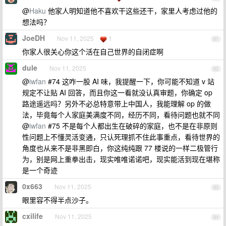
@
Haku
他家人明知道他不喜欢干这些还干，家里人考虑过他的
想法吗？
JoeDH
Nov 11, 2025
1
81
你家人很关心你这个活在自己世界的自闭症啊
dule
Nov 11, 2025
82
@
iwfan
#74 这咋一股 AI 味，我提醒一下，你可能不知道 v 站
规定不让贴 AI 回答，而且你这一看就没认真审题，你确定 op
路途遥远吗？另外不必总特意带上中国人，我能理解 op 的做
法，毕竟每个人家庭美满度不同，经历不同，看待问题也就不同
@
iwfan
#75 不是每个人都出生在破碎的家庭，也不是在非原则
性问题上不懂灵活变通，只认死理抓不住此事重点，看待世界的
角度也从来不是非黑即白，你这纯纯跟 77 楼说的一样二极管行
为，别是网上重拳出击，现实唯唯诺诺吧，现实能活到现在堪称
是一个奇迹
0x663
Nov 11, 2025
83
眼里容不得半点沙子。
cxilife
Nov 11, 2025
84