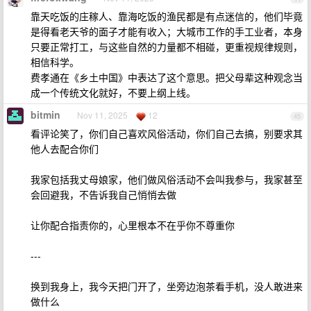
靠天吃饭的庄稼人、靠海吃饭的渔民都是有点迷信的，他们毕竟
是得看老天爷的面子才能有收入；大城市工作的手工业者，本身
只要正常打工，与这些自然的力量都不相碰，更重视规律规则，
相信科学。
费孝通在《乡土中国》中表达了这个意思。把父母辈这种观念当
成一个传统文化就好，不要上纲上线。
bitmin
Nov 11, 2025
12
45
看评论笑了，你们自己喜欢风俗活动，你们自己去搞，别要求其
他人去配合你们
我家包括我丈母娘家，他们做风俗活动不会叫我参与，我家甚至
会回避我，不告诉我自己悄悄去做
让你配合指责你的，心里根本不在乎你不尊重你
---
换到我身上，我今天把门开了，坐旁边泡茶看手机，没人敢进来
做什么