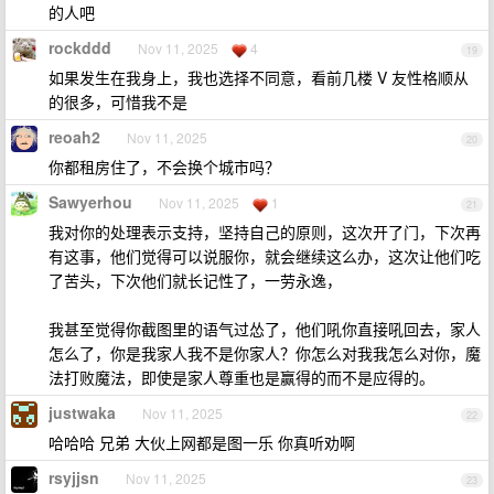
的人吧
rockddd
Nov 11, 2025
4
19
如果发生在我身上，我也选择不同意，看前几楼 V 友性格顺从
的很多，可惜我不是
reoah2
Nov 11, 2025
20
你都租房住了，不会换个城市吗？
Sawyerhou
Nov 11, 2025
1
21
我对你的处理表示支持，坚持自己的原则，这次开了门，下次再
有这事，他们觉得可以说服你，就会继续这么办，这次让他们吃
了苦头，下次他们就长记性了，一劳永逸，
我甚至觉得你截图里的语气过怂了，他们吼你直接吼回去，家人
怎么了，你是我家人我不是你家人？你怎么对我我怎么对你，魔
法打败魔法，即使是家人尊重也是赢得的而不是应得的。
justwaka
Nov 11, 2025
22
哈哈哈 兄弟 大伙上网都是图一乐 你真听劝啊
rsyjjsn
Nov 11, 2025
23