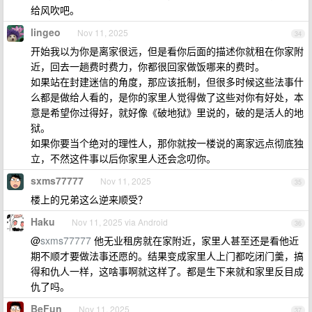
给风吹吧。
lingeo
Nov 11, 2025
34
开始我以为你是离家很远，但是看你后面的描述你就租在你家附
近，回去一趟费时费力，你都很回家做饭哪来的费时。
如果站在封建迷信的角度，那应该抵制，但很多时候这些法事什
么都是做给人看的，是你的家里人觉得做了这些对你有好处，本
意是希望你过得好，就好像《破地狱》里说的，破的是活人的地
狱。
如果你要当个绝对的理性人，那你就按一楼说的离家远点彻底独
立，不然这件事以后你家里人还会念叨你。
sxms77777
Nov 11, 2025
35
楼上的兄弟这么逆来顺受？
Haku
Nov 11, 2025 via Android
36
@
sxms77777
他无业租房就在家附近，家里人甚至还是看他近
期不顺才要做法事还愿的。结果变成家里人上门都吃闭门羹，搞
得和仇人一样，这啥事啊就这样了。都是生下来就和家里反目成
仇了吗。
BeFun
Nov 11, 2025
37