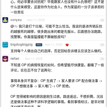
心，何必非要去对抗呢？毕竟跟家人也没有什么仇恨吧？这不是
什么逆来顺受，这是你作为社会人，作为家庭的一分子该承担的
一份责任
coryxu
Nov 11, 2025
72
@
rtv
我只是打个比喻，可能不怎么恰当。我说的是进传销反抗
的越狠死的越惨，很多跑出来的都是先服从，后面想办法跑路，
找警察。你直接猛撞能不撕破脸皮吗？
bigdogbigpig
Nov 11, 2025
1
PRO
73
支持每个人做出自己的选择，否定回帖告诉楼主应该怎么做的。
iwfan
Nov 11, 2025
74
不知道 OP 的病情恢复的如何，但希望能尽快康复。翻看了一些
评论，实在忍不住了说两句：
事情本身并不复杂：OP 生病了 -> 家人要求 OP 配合做法事 ->
OP 不想做法事 -> 家人堵门 -> OP 拒绝。
OP 觉得被影响的原因是刚生过病，路途遥远，不想折腾，况且
还是做法事这种不讲科学逻辑的事情。看到事情经过，是非对错
还分辨不清的话，那...。