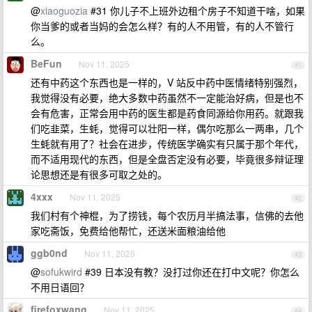
@
xiaoguozia
#31 你儿子不上班外边租个房子不知道干啥，如果
你当爹的或者当妈的会怎么样？有的人不用管，有的人不管行
么。
BeFun
Nov 11, 2025
41
还有中药这个东西也是一样的，V 站反中药中医情绪特别强烈，
我觉得没有必要，绝大多数中药虽然不一定能治好病，但是也不
会有危害，正常会用中药的医生都是药食同源给你用药。就跟我
们吃韭菜，生蚝，觉得可以壮阳一样，偶尔吃那么一两串，几个
生蚝就有用了？社会在进步，传统医学确实有只属于那个年代，
而不适用现代的东西，但是全盘否定没有必要，毕竟很多辩证理
论思想还是有很多可取之处的。
4xxx
Nov 11, 2025
42
我们村有个神棍，为了捞钱，每个农历月半搞法事，信佛的去他
家吃斋饭，免费给他帮忙，还送米面粮油给他
ggb0nd
Nov 11, 2025
43
@
sofukwird
#39 日本没有教？没打过你还在打中文呢？你怎么
不用日语回？
firefoxwang
Nov 11, 2025
44