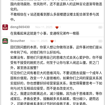
国内官场腐败、世风败坏，还不是这群人的这种言论逐渐导致恶
化的。
不敢相信在 v 站还能看到那么多层楼建议楼主配合甚至参与其
中。
deng565430
Nov 11, 2025
1
50
在我看起来这就是个小事，变通呀兄弟咋一根筋
Scouther
Nov 11, 2025
6
51
回归到问题的本质，你家人想让你做场法事，这件事对他们是从
中牟利了吗，对他们有什么好处吗。
如果没有，那他们只是用自己的思维方式去关心爱护你，你不接
受有不接受的婉拒方式，何至于让你与家人闹这么僵，拒之门
外，甚至扬言报警？
可见你们之间有着巨大的思维鸿沟，不要试图去说服一个成年人
固有价值观，改变一个人是很难的，如果你们之间的家庭关系其
实挺好的，你也想要好好经营家庭关系，我觉得需要思考一下如
何与对方互相适应接受，而不是去改变对方。
反之，我建议你距离远点，减少接触，因为由于思维差异，等你
成家后，矛盾会更多，接触越多关系越差，情分越少。避而远
之，可能还能维系逢年过节时的母慈子孝，兄友弟恭。