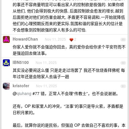
的事还不容商量明显可以看出家人的控制欲是极强的. 如果你顺
从他们, 他们会得到极大的快感, 后面控制欲会愈发的增长.越到
后面拒绝对他们的伤害会越大, 矛盾更不容易调和.一开始就降低
他们的心理预期反而来的更实际.氛围和谐的家庭长大的估计是
不会想象到控制欲强的家人有多么的可怕.
HowardChan
Nov 11, 2025
2
89
你家人爱你就不会强迫你回去，真的爱你会给你求个平安符而不
是强迫回去做法事。
IBN5100
Nov 11, 2025
90
其实没必要闹这么僵 只是走走过场罢了 我还不信烧香拜佛呢 每
年过年还是会陪家人去庙子一趟
kristofer
Nov 11, 2025
91
@
qiuhang
#77 错，正常人不会理“传教士”，也不会说谢谢。
还有，OP 和家里人的冲突，“法事”的事只是导火索，矛盾都是
日积月累的。
最后，就算你说的是民俗，但强迫 OP 去做自己不喜欢的事，本