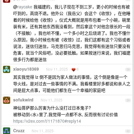
@
raycake
我福建的，我儿子现在不到三岁，更小的时候也有被
吓到的，高烧不退。他外公（我岳父）会这个《收惊》，在他睡
着的时候给他《收惊》，仪式大概就是用布包着一个小碗，碗里
装有米，还有其他东西我没看到，然后拿这个对他念很长的一段
（不接触），我也听不懂，一个多小时之后烧退了。我也不懂什
么原因，我小时候也有被《收惊》过，我们这都有这个习俗或者
说法，迷信归迷信，马克思归马克思，我觉得有些迷信只要没有
危害，就当个风俗吧，没必要抵触。如果按迷行来说，我们福建
很多行为都是迷信
xiaoyu18369
Nov 11, 2025
6
38
其实我觉得 lz 倒不是因为家人做法的事情，这个倒是像是一个
导火线，是对过去一些事情的不满。我看楼里好多都说和亲人之
间是屁大点事，可能他们都生在一个幸福的家庭吧
sofukwird
Nov 11, 2025
39
神仙菩萨那么厉害为什么没打过日本鬼子?
被移动到<水>里了,我觉得一点都不水, 反而很有讨论价值
https://v2ex.com/t/1171870#reply14
Cruzz
Nov 11, 2025
40