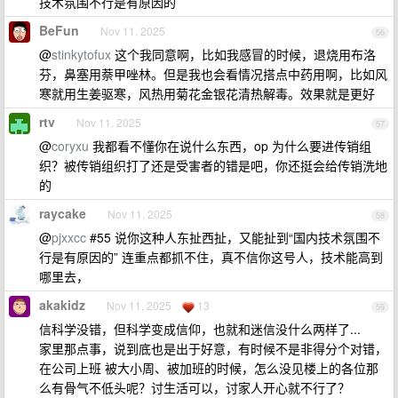
技术氛围不行是有原因的
BeFun
Nov 11, 2025
56
@
stinkytofux
这个我同意啊，比如我感冒的时候，退烧用布洛
芬，鼻塞用萘甲唑林。但是我也会看情况搭点中药用啊，比如风
寒就用生姜驱寒，风热用菊花金银花清热解毒。效果就是更好
rtv
Nov 11, 2025
57
@
coryxu
我都看不懂你在说什么东西，op 为什么要进传销组
织？被传销组织打了还是受害者的错是吧，你还挺会给传销洗地
的
raycake
Nov 11, 2025
58
@
pjxxcc
#55 说你这种人东扯西扯，又能扯到“国内技术氛围不
行是有原因的” 连重点都抓不住，真不信你这号人，技术能高到
哪里去，
akakidz
Nov 11, 2025
13
59
信科学没错，但科学变成信仰，也就和迷信没什么两样了...
家里那点事，说到底也是出于好意，有时候不是非得分个对错，
在公司上班 被大小周、被加班的时候，怎么没见楼上的各位那
么有骨气不低头呢？讨生活可以，讨家人开心就不行了？