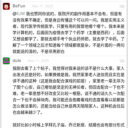
BeFun
Nov 11, 2025
60
@
EJW
我也赞同你说的，医院开的副作用基本不会有，但是有
没有效果不确定，但是身边有懂这个可以问一问。我是实用主义
者，现代医学传统医学，只要有用的我管他哪个哪个。我本来是
学计算机的，后面因为疫情去学了个药学（主要是西药），后面
又想说都学了，那就去顺手考个执业药师把，就去学了中药。了
解了一个领域之后才知道每个领域都很复杂，不是片面的一两句
就能说的清的，不是非黑即白
dule
Nov 11, 2025
61
我刚去看了上个帖子，我觉得对我来说的话不是什么大事，家人
出发点还是好的，如果换做是我，既然家里老人迷信而且实在是
讲不通的这种（这是我会配合演戏的前提），家里老一辈无非为
了图个心安，自己哪怕是坚定的无神论者，但回去配合一下也不
难，老一辈思想不好改变又比较一根筋，说不通的话久久一次配
合一下也不会掉块肉，我可能还会抱着看戏的态度看看以前都是
怎么做法事的，还能当给自己休息两天陪陪家人，这种机会往后
也会越来越少了。
就好比如小时候上学拜孔子庙、乔迁新居、结婚也会有部分形式