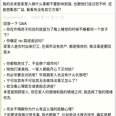
我的诉求是家里人搞什么事都不要影响到我, 也跟他们说过但不听. 还
是想集思广益, 看看有没有其它方案?
Supplement 1 · 2025 年 11 月 11 日
回答一下 Q&A:
> 你在外租房子的目的就是为了晚上睡觉的时候不睡着同一个房子
下？
> 你确定 op 路途遥远吗？
家里人是农村出来打工, 在城市没有房产, 都是租房的. 做法事是要回
家乡.
> 你都租房住了，不会换个城市吗？
> 陪他们演演戏、一家人都能开心下又何妨？
> 何必非要去对抗呢？毕竟跟家人也没有什么仇恨吧？
> 宁可信其有不可信其无去做场法事又怎么了？
> 就当看心理医生或者励志讲座？
本意是照顾家人, 但在家人的情绪和我的情绪之间, 我选择了我的情绪
优先.
> 完全不理解你为什么有这么强的抵触心理？
之前要求我做过很多事, 我也都做了, 比如电话卡换吉祥号, 确实是都