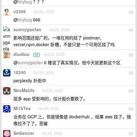
@
tinybug
？？？
v2306
Oct 20, 2025
25
@
tinybug
666
sunnygaofan
Oct 20, 2025
26
影响范围还挺广的，一堆在用的挂了 postman,
vercel,npm,docker 卧槽，不是只是一个可用区挂了吗
diudiuu
Oct 20, 2025
OP
27
@
sunnygaofan
6 楼说了真实情况，他今天就更新这个区
10240
Oct 20, 2025
28
perplexity 扑街中
NeoMatrix
Oct 20, 2025
29
挺多 app 受影响的，估计股价要跌了。
Mi1kTea
Oct 20, 2025
30
业务在 GCP 上，但是镜像是 dockerhub ，结果 aws 挂了，镜
像拉不了了，悲催
Smilencer
Oct 20, 2025
31