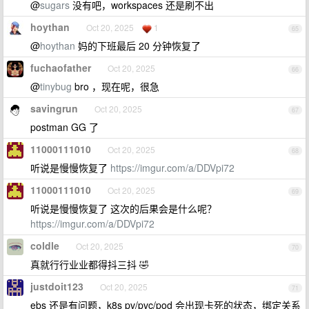
@
sugars
没有吧，workspaces 还是刷不出
hoythan
Oct 20, 2025
1
65
@
hoythan
妈的下班最后 20 分钟恢复了
fuchaofather
Oct 20, 2025
66
@
tinybug
bro ，现在呢，很急
savingrun
Oct 20, 2025
67
postman GG 了
11000111010
Oct 20, 2025
68
听说是慢慢恢复了
https://imgur.com/a/DDVpi72
11000111010
Oct 20, 2025
69
听说是慢慢恢复了 这次的后果会是什么呢？
https://imgur.com/a/DDVpi72
coldle
Oct 20, 2025
70
真就行行业业都得抖三抖 🤣
justdoit123
Oct 20, 2025
71
ebs 还是有问题，k8s pv/pvc/pod 会出现卡死的状态，绑定关系