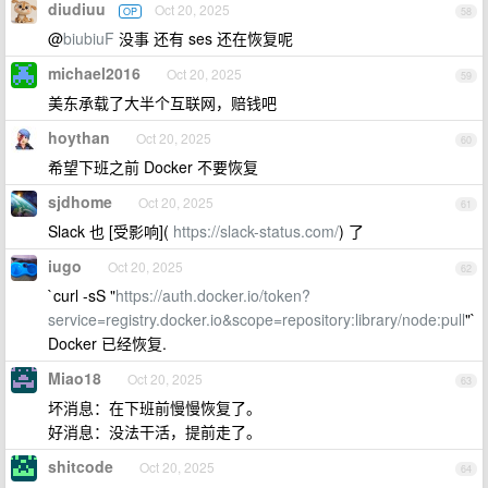
diudiuu
Oct 20, 2025
OP
58
@
biubiuF
没事 还有 ses 还在恢复呢
michael2016
Oct 20, 2025
59
美东承载了大半个互联网，赔钱吧
hoythan
Oct 20, 2025
60
希望下班之前 Docker 不要恢复
sjdhome
Oct 20, 2025
61
Slack 也 [受影响](
https://slack-status.com/
) 了
iugo
Oct 20, 2025
62
`curl -sS "
https://auth.docker.io/token?
service=registry.docker.io&scope=repository:library/node:pull
"`
Docker 已经恢复.
Miao18
Oct 20, 2025
63
坏消息：在下班前慢慢恢复了。
好消息：没法干活，提前走了。
shitcode
Oct 20, 2025
64