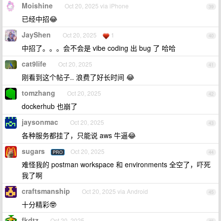
Moishine
Oct 20, 2025 via iPhone
39
已经中招😂
JayShen
Oct 20, 2025
1
40
中招了。。。会不会是 vibe coding 出 bug 了 哈哈
cat9life
Oct 20, 2025
41
刚看到这个帖子.. 浪费了好长时间 😂
tomzhang
Oct 20, 2025
42
dockerhub 也崩了
jaysonmac
Oct 20, 2025
43
各种服务都挂了，只能说 aws 牛逼😂
sugars
Oct 20, 2025
PRO
44
难怪我的 postman workspace 和 environments 全空了，吓死
我了啊
craftsmanship
Oct 20, 2025 via Android
45
十分精彩🤓
fkdtz
Oct 20, 2025