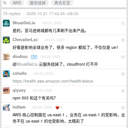
AWS
服务挂掉
弗吉尼亚
79 replies
•
2025-10-21 17:42:45 +08:00
ShuaiGeLiu
Oct 20, 2025
1
是的，亚马逊商城都有几率刷不出来产品。
ChevalierLxc
Oct 20, 2025
2
好像是影响全球业务了，很多 region 都挂了，不仅仅是 ue1
diudiuu
Oct 20, 2025
OP
3
@
ShuaiGeLiu
云服务挂掉了，cloudfront 打不开
cxhello
Oct 20, 2025
4
https://health.aws.amazon.com/health/status
qiyuey
Oct 20, 2025
5
npm 503 和这个有关吗？
lxdlam
Oct 20, 2025
5
6
AWS 核心控制面在 us-east-1 ，业务在 us-east-1 的受影响，业
务不在 us-east-1 的也受影响，太精彩了