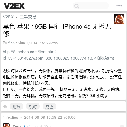
V2EX
二手交易
›
黑色 苹果 16GB 国行 iPhone 4s 无拆无
修
By
Yien
at Jun 9, 2014 · 1515 views
http://2.taobao.com/item.htm?
id=39415314327&spm=686.1000925.1000774.13.I4QKxA&mt=
购买时间超过一年，无保修，屏幕有轻微的划痕或坏点，机身有少量
明显的磨损或划痕，功能完全正常，无任何故障，没拆过机，没有任
何维修史，待机时长1-2天。
自用机，一直裸奔，成色一般。 机器三无，无进水，无修，无暗病。
配件三无，无耳机，无数据线，无充电器。系统7.0.6可越狱
划痕
机时
成色
1 replies
•
2014-06-09 15:59:22 +08:00
Yien
Jun 9, 2014
OP
1