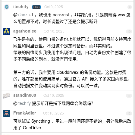
itechify
Oct 9, 2025
PRO
9
@
xiaoz
+1 ，我也用 backrest ，非常好用，只是前端得 wss 怎
么配置都不对，时长调整过了还是会提示断开
agathonlee
Oct 10, 2025
10
飞牛是有的，使用自带的备份功能就可以，我记得目前支持百度
网盘和阿里云盘。不过这个是定时备份，而非实时的。
绿联的网盘同步我使用中出现过问题，自动为备份文件创建了很
多不同后缀的副本，就没有再使用。
第三方的话，我主要用 clouddrive2 的备份功能。这款是付费
的，胜在部署和使用简单，通过官方 API 接入了多家国内网盘，
自动扫描文件变动实现实时备份。可以试一试。
standin000
Oct 10, 2025
11
@
itechify
提示断开是指下载网盘会终端吗？
FrankAdler
Oct 10, 2025
12
可以试试 Syncthing ，用过一段时间还是不错的，另外我后来改
用了 OneDrive