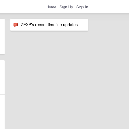
Home
Sign Up
Sign In
ZEXP's recent timeline updates