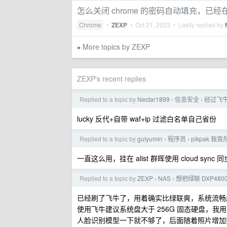
怎么关闭 chrome 的密码自动填充，
Chrome
•
ZEXP
•
Oct 21, 2023
• Lastly replied by
More topics by ZEXP
»
ZEXP's recent replies
Replied to a topic by
Nectar1899
信息安全
经过飞牛
›
›
lucky 反代+自带 waf+ip 过滤白名单自己省份
Replied to a topic by
guiyumin
程序员
pikpak 
›
›
一直这么用，挂在 alist 群晖使用 cloud sy
Replied to a topic by
ZEXP
NAS
想把绿联 DXP480
›
›
已经刷了飞牛了，用着确实比绿联爽，系统流畅度
使用飞牛建议系统盘大于 256G 固态硬盘，我
人脸识别模型一下就不够了，后面随着照片增加