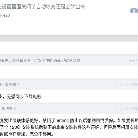
已经在设置里面关闭了自动填充还是会弹出来
2
Nile20
事件，求分享具有一定安全性的 Web / WAF 方案
Feb 
我竟然一直用错了
Nov 29, 202
nc 同步，无感同步下载电影
0 刷飞牛了
Nov 26, 202
要比绿联体感更好，禁用了 emmc 防止以后想刷回或质保。如果要长
用了个 128G 安装系统后剩下的拿来安装软件这些还好，但是后面相册安装
数据也在增加，完全不够用。