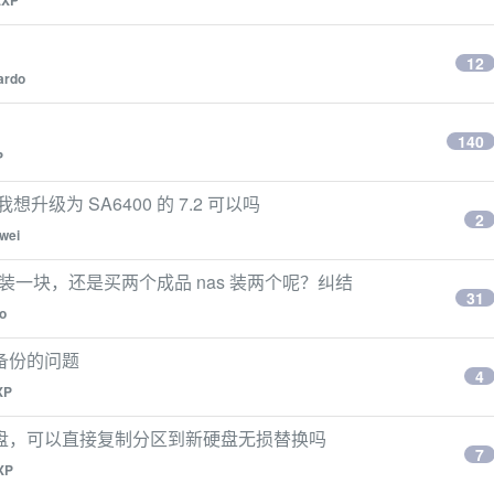
EXP
12
ardo
140
P
 我想升级为 SA6400 的 7.2 可以吗
2
awei
 机箱装一块，还是买两个成品 nas 装两个呢？纠结
31
o
备份的问题
4
XP
盘，可以直接复制分区到新硬盘无损替换吗
7
XP