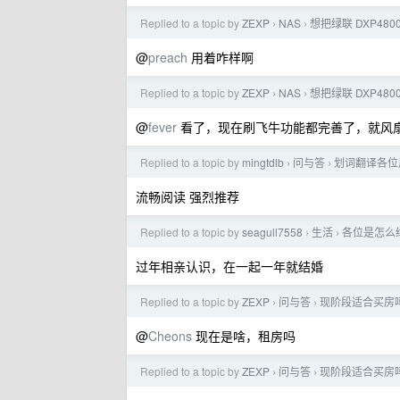
Replied to a topic by
ZEXP
NAS
想把绿联 DXP480
›
›
@
preach
用着咋样啊
Replied to a topic by
ZEXP
NAS
想把绿联 DXP480
›
›
@
fever
看了，现在刷飞牛功能都完善了，就风
Replied to a topic by
mingtdlb
问与答
划词翻译各位
›
›
流畅阅读 强烈推荐
Replied to a topic by
seagull7558
生活
各位是怎么
›
›
过年相亲认识，在一起一年就结婚
Replied to a topic by
ZEXP
问与答
现阶段适合买房
›
›
@
Cheons
现在是啥，租房吗
Replied to a topic by
ZEXP
问与答
现阶段适合买房
›
›