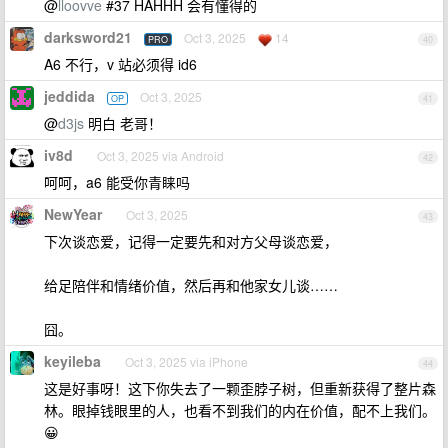
@
lloovve
#37 HAHHH 会有懂得的
darksword21
Oct 3, 2025
14
PRO
40
A6 不行，v 站必须得 id6
jeddida
Oct 3, 2025
OP
41
@
d3js
明白 老哥！
iv8d
Oct 3, 2025 via Android
42
呵呵，a6 能受你青睐吗
NewYear
Oct 3, 2025
43
下次谈恋爱，记得一定要先和对方父母谈恋爱，
给足陪伴和情绪价值，然后再和他家女儿谈……
囧。
keyileba
Oct 3, 2025 via iPhone
44
这是好事呀！这下你失去了一颗歪脖子树，但重新获得了整片森
林。眼掉钱眼里的人，也看不到我们的内在价值，配不上我们。
😀