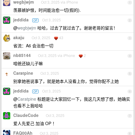
wegbjwjm
Oct 3, 2025 via iPhone
1
羡慕嫉妒恨，时间能治愈一切(假的).
jeddida
Oct 3, 2025
OP
2
@
wegbjwjm
哈哈，过去了就过去了。谢谢老哥的留言！
akaju
Oct 3, 2025
43
3
省流：A6 会治愈一切
nb85144
Oct 3, 2025 via iPhone
2
4
咱爸还缺儿子嘛
Caratpine
Oct 3, 2025
5
别拿她爸说事了，就是她本人没看上你，觉得你配不上她
jeddida
Oct 3, 2025
OP
6
@
Caratpine
标题是让大家回忆一下，我这几天想了想，她确实
也看不上我哈哈
ClaudeCode
Oct 3, 2025
7
爱人先爱己 加油 OP ！
FAQ00Ah
Oct 3, 2025
8