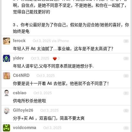
啊，自信点，是她不同意不坚定，不是她爸。和你在一起腻了，
觉得自己能找更好的
3 、你考公最好是为了你自己，假如是为迎合她/她爸的喜好，你
始终是龟
ferock
Oct 3, 2025 via iPhone
28
年轻人开 A6 太油腻了…事业编，这车是不是太高调了？
yidev
Oct 3, 2025
3
29
年轻人请牢记,父母不同意本质就是她想分手.
C64NRD
Oct 3, 2025
30
你要是说十一开着 A6 去他家，他爸就不会不同意了！
csbiao
Oct 3, 2025
31
供电所秒杀他爸啦
Gilfoyle26
Oct 3, 2025
32
分手+买 A6 ，双喜临门，简直不要太爽
voidcomma
Oct 3, 2025
33