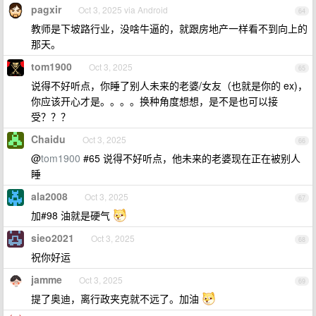
pagxir
Oct 3, 2025 via Android
64
教师是下坡路行业，没啥牛逼的，就跟房地产一样看不到向上的
那天。
tom1900
Oct 3, 2025
65
说得不好听点，你睡了别人未来的老婆/女友（也就是你的 ex)，
你应该开心才是。。。。换种角度想想，是不是也可以接
受？？？
Chaidu
Oct 3, 2025
66
@
tom1900
#65 说得不好听点，他未来的老婆现在正在被别人
睡
ala2008
Oct 3, 2025
67
加#98 油就是硬气
sieo2021
Oct 3, 2025
68
祝你好运
jamme
Oct 3, 2025
69
提了奥迪，离行政夹克就不远了。加油