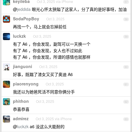
keyileba
Oct 3, 2025 via iPhone
57
@
jeddida
眼光心怀太狭隘了这家人，分了真的是好事呀，加油
SodaPopBoy
Oct 3, 2025
58
再找一个，马上就会忘掉前任
luckzk
Oct 3, 2025
59
有了 A6 ，你会发现，副驾可以一天换一个
有了 A6 ，你会发现，女人也不过如此
有了 A6 ，你会发现，所谓的感情也就那样
jianguoni
Oct 3, 2025
60
好事，既踹了渣女又买了奥迪 A6
piaorenyong
Oct 3, 2025
61
我还以为她爸死活不同意你俩分手
phithon
Oct 3, 2025
62
恭喜恭喜
admirez
Oct 3, 2025 via iPhone
63
@
luckzk
a6 没这么大能耐的