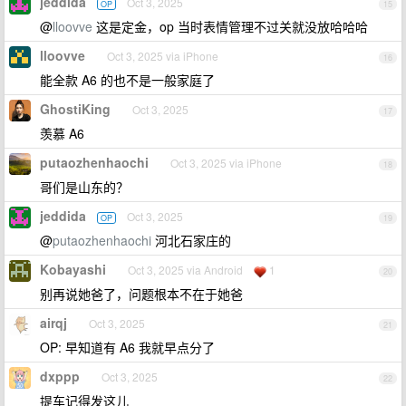
jeddida
Oct 3, 2025
OP
15
@
lloovve
这是定金，op 当时表情管理不过关就没放哈哈哈
lloovve
Oct 3, 2025 via iPhone
16
能全款 A6 的也不是一般家庭了
GhostiKing
Oct 3, 2025
17
羡慕 A6
putaozhenhaochi
Oct 3, 2025 via iPhone
18
哥们是山东的？
jeddida
Oct 3, 2025
OP
19
@
putaozhenhaochi
河北石家庄的
Kobayashi
Oct 3, 2025 via Android
1
20
别再说她爸了，问题根本不在于她爸
airqj
Oct 3, 2025
21
OP: 早知道有 A6 我就早点分了
dxppp
Oct 3, 2025
22
提车记得发这儿