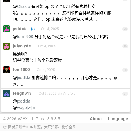
@
Chaidu
有可能 op 娶了个亿年稀有物种处女
呢。。。。。。。。。。。这不能完全排除这样的可能
吧。。。。这样，op 未来的老婆就没人睡过。。。
jeddida
Oct 4, 2025
OP
78
@
tom1900
分手的这个就是，但是我们已经睡了哈哈
julyclyde
Oct 4, 2025
79
奥迪啊？
记得仪表台上放个党政双旗
tom1900
Oct 4, 2025
80
@
jeddida
那你遗憾个啥，，，，，，开心才是。。。。恭
喜。。
fengh613
Oct 6, 2025 via Android
81
@
jeddida
@
wegbjwjm
© 2026 V2EX · 117ms · 3.9.8.5
About
·
Language
👉 图灵云融合CDN加速，大厂资源、比价全网