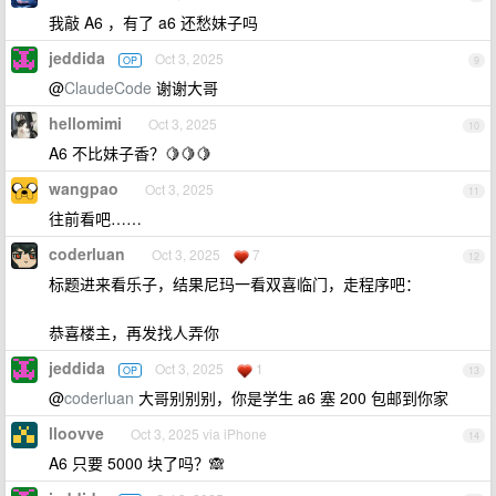
我敲 A6 ，有了 a6 还愁妹子吗
jeddida
Oct 3, 2025
OP
9
@
ClaudeCode
谢谢大哥
hellomimi
Oct 3, 2025
10
A6 不比妹子香？🍋🍋🍋
wangpao
Oct 3, 2025
11
往前看吧……
coderluan
Oct 3, 2025
7
12
标题进来看乐子，结果尼玛一看双喜临门，走程序吧：
恭喜楼主，再发找人弄你
jeddida
Oct 3, 2025
1
OP
13
@
coderluan
大哥别别别，你是学生 a6 塞 200 包邮到你家
lloovve
Oct 3, 2025 via iPhone
14
A6 只要 5000 块了吗？🙈