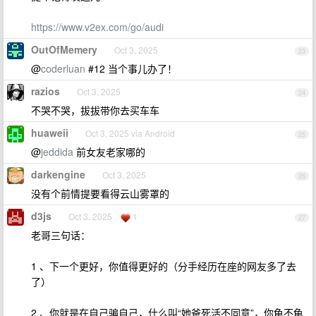
https://www.v2ex.com/go/audi
OutOfMemery
Oct 3, 2025
23
@
coderluan
#12 当个事儿办了！
razios
Oct 3, 2025
24
不哭不哭，拔拔带你去买车车
huaweii
Oct 3, 2025 via Android
25
@
jeddida
前女友老家哪的
darkengine
Oct 3, 2025
26
没有个前情提要看得云山雾罩的
d3js
Oct 3, 2025
1
27
老哥三句话：
1 、下一个更好，你值得更好的（分手经历在座的网友多了去
了）
2 、你就是在自己骗自己，什么叫“她爸死活不同意”，你龟不龟