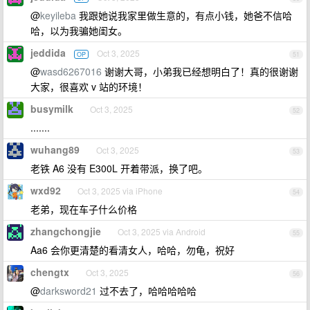
@
keyileba
我跟她说我家里做生意的，有点小钱，她爸不信哈
哈，以为我骗她闺女。
jeddida
Oct 3, 2025
OP
51
@
wasd6267016
谢谢大哥，小弟我已经想明白了！真的很谢谢
大家，很喜欢 v 站的环境！
busymilk
Oct 3, 2025
52
.......
wuhang89
Oct 3, 2025
53
老铁 A6 没有 E300L 开着带派，换了吧。
wxd92
Oct 3, 2025 via iPhone
54
老弟，现在车子什么价格
zhangchongjie
Oct 3, 2025 via Android
55
Aa6 会你更清楚的看清女人，哈哈，勿龟，祝好
chengtx
Oct 3, 2025
56
@
darksword21
过不去了，哈哈哈哈哈