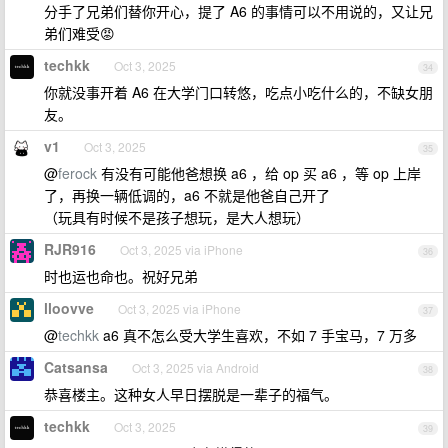
分手了兄弟们替你开心，提了 A6 的事情可以不用说的，又让兄
弟们难受😡
techkk
Oct 3, 2025
34
你就没事开着 A6 在大学门口转悠，吃点小吃什么的，不缺女朋
友。
v1
Oct 3, 2025
35
@
ferock
有没有可能他爸想换 a6 ，给 op 买 a6 ，等 op 上岸
了，再换一辆低调的，a6 不就是他爸自己开了
（玩具有时候不是孩子想玩，是大人想玩）
RJR916
Oct 3, 2025 via iPhone
36
时也运也命也。祝好兄弟
lloovve
Oct 3, 2025 via iPhone
37
@
techkk
a6 真不怎么受大学生喜欢，不如 7 手宝马，7 万多
Catsansa
Oct 3, 2025 via Android
38
恭喜楼主。这种女人早日摆脱是一辈子的福气。
techkk
Oct 3, 2025
39