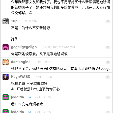
今年我那前女友和我分了，我也不用考虑买什么新车满足她所谓
的结婚面子了（她还想把我的旧车给她爹呢），现在天天步行加
公交都够。😀
1up
Oct 3, 2025
45
不是，为什么不买新能源
狗头
gegeligegeligo
Oct 3, 2025 via Android
46
你是跟她谈恋爱，又不是跟她爸妈谈
darkengine
Oct 3, 2025
47
她爸不同意，你爸送 A6 这有啥意思。有本事让她爸送 A6 /doge
KaynWASD
Oct 3, 2025
48
祝福老哥 日子越来越好
A6 开着就是帅气 由衷为你开心
jeddida
Oct 3, 2025
OP
49
@
1up
充电麻烦哈哈
jeddida
Oct 3, 2025
OP
50