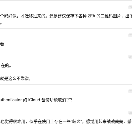
2
个码好像，才迁移过来的。还是建议保存下各种 2FA 的二维码图片，出
。
2
看
2
不存在的。
就是这么不靠谱。
2
ticator 的 iCloud 备份功能取消了？
2
备份逻辑我也觉得很难用，似乎在使用上存在一些“歧义”，感觉用起来战战兢兢，感