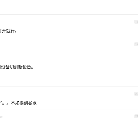
1
up 打开就行。
1
从旧设备切到新设备。
2
题太多了。。不如换到谷歌
ne
2