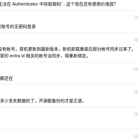
无法在 Authenticator 中存取密码”...这个现在还有使用价值捏？
3
. 微软账号的无密码登录
3
cator 没有帐号，原机更新到最新版本，新机卸载重装后部分帐号同步过来了。
 entra id 相关的账号没同步，得重新绑定。
3
都还在
3
多少丢失数据的了，开源能备份的才是正道。
3
3