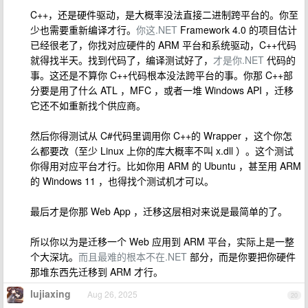
C++，还是硬件驱动，是大概率没法直接二进制跨平台的。你至
少也需要重新编译才行。
你这.NET
Framework 4.0 的项目估计
已经很老了，你找对应硬件的 ARM 平台和系统驱动，C++代码
就得找半天。找到代码了，编译测试好了，
才是你.NET
代码的
事。这还是不算你 C++代码根本没法跨平台的事。你那 C++部
分要是用了什么 ATL ，MFC ，或者一堆 Windows API ，迁移
它还不如重新找个供应商。
然后你得测试从 C#代码里调用你 C++的 Wrapper ，这个你怎
么都要改（至少 Linux 上你的库大概率不叫 x.dll ）。这个测试
你得用对应平台才行。比如你用 ARM 的 Ubuntu ，甚至用 ARM
的 Windows 11 ，也得找个测试机才可以。
最后才是你那 Web App ，迁移这层相对来说是最简单的了。
所以你以为是迁移一个 Web 应用到 ARM 平台，实际上是一整
个大深坑。
而且最难的根本不在.NET
部分，而是你要把你硬件
那堆东西先迁移到 ARM 才行。
lujiaxing
Aug 26, 2025
20