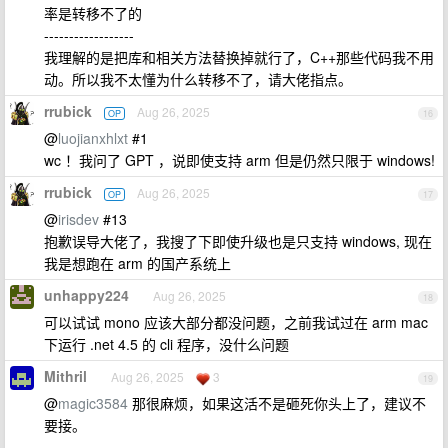
率是转移不了的
------------------
我理解的是把库和相关方法替换掉就行了，C++那些代码我不用
动。所以我不太懂为什么转移不了，请大佬指点。
rrubick
Aug 26, 2025
OP
16
@
luojianxhlxt
#1
wc ！我问了 GPT ，说即使支持 arm 但是仍然只限于 windows!
rrubick
Aug 26, 2025
OP
17
@
irisdev
#13
抱歉误导大佬了，我搜了下即使升级也是只支持 windows, 现在
我是想跑在 arm 的国产系统上
unhappy224
Aug 26, 2025
18
可以试试 mono 应该大部分都没问题，之前我试过在 arm mac
下运行 .net 4.5 的 cli 程序，没什么问题
Mithril
Aug 26, 2025
3
19
@
magic3584
那很麻烦，如果这活不是砸死你头上了，建议不
要接。