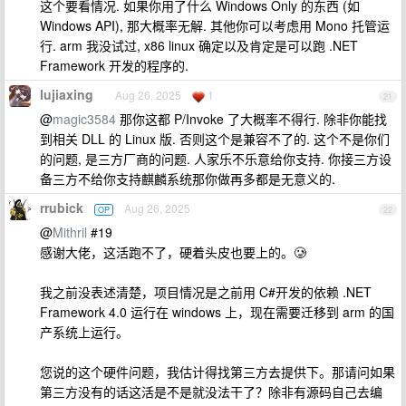
这个要看情况. 如果你用了什么 Windows Only 的东西 (如
Windows API), 那大概率无解. 其他你可以考虑用 Mono 托管运
行. arm 我没试过, x86 linux 确定以及肯定是可以跑 .NET
Framework 开发的程序的.
lujiaxing
Aug 26, 2025
1
21
@
magic3584
那你这都 P/Invoke 了大概率不得行. 除非你能找
到相关 DLL 的 Linux 版. 否则这个是兼容不了的. 这个不是你们
的问题, 是三方厂商的问题. 人家乐不乐意给你支持. 你接三方设
备三方不给你支持麒麟系统那你做再多都是无意义的.
rrubick
Aug 26, 2025
OP
22
@
Mithril
#19
感谢大佬，这活跑不了，硬着头皮也要上的。🥲
我之前没表述清楚，项目情况是之前用 C#开发的依赖 .NET
Framework 4.0 运行在 windows 上，现在需要迁移到 arm 的国
产系统上运行。
您说的这个硬件问题，我估计得找第三方去提供下。那请问如果
第三方没有的话这活是不是就没法干了？除非有源码自己去编