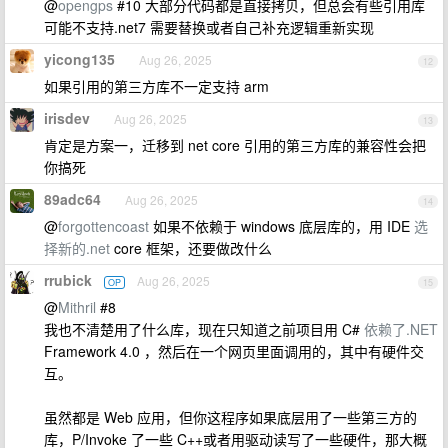
@
opengps
#10 大部分代码都是直接拷贝，但总会有些引用库
可能不支持.net7 需要替换或者自己补充逻辑重新实现
yicong135
Aug 26, 2025
12
如果引用的第三方库不一定支持 arm
irisdev
Aug 26, 2025
13
肯定是方案一，迁移到 net core 引用的第三方库的兼容性会把
你搞死
89adc64
Aug 26, 2025
14
@
forgottencoast
如果不依赖于 windows 底层库的，用 IDE
选
择新的.net
core 框架，还要做改什么
rrubick
Aug 26, 2025
OP
15
@
Mithril
#8
我也不清楚用了什么库，现在只知道之前项目用 C#
依赖了.NET
Framework 4.0 ，然后在一个网页里面调用的，其中有硬件交
互。
虽然都是 Web 应用，但你这程序如果底层用了一些第三方的
库，P/Invoke 了一些 C++或者用驱动读写了一些硬件，那大概