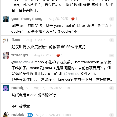
节码，可以跨平台，跨架构。c++ 编译的 dll 就是 依赖于目标平
台，目标架构了。
guanzhangzhang
Aug 26, 2025
1
45
国产 arm 麒麟啥的是基于 yum 、apt 的 Linux 系统，你可以上
docker ，就是不知道客户接收 docker 不
fkmc
Aug 26, 2025
46
建议甩锅 反正底层硬件的依赖 99.99% 不支持
fzdfengzi
Aug 27, 2025
1
47
@
magic3584
mono 不维护了没关系，.net framework 更早就
不维护了。mono 跑.net4.x 是没问题的，以前有项目用过。但
是你的硬件调用那块，c++的 dll
得换成.so
文件才行。
但是有条件的话，建议程序用.netcore 重构一下吧，更好维护。
roundgis
Aug 27, 2025 via Android
48
試試看用 mono 能不能運行
不行就重寫
rrubick
Aug 27, 2025 via iPhone
OP
49