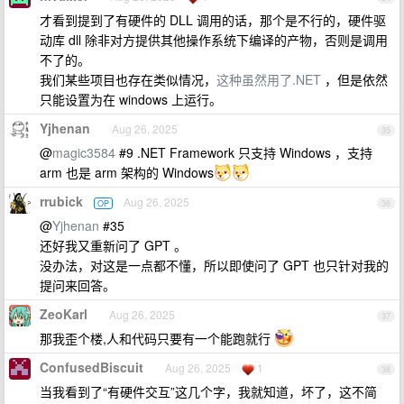
才看到提到了有硬件的 DLL 调用的话，那个是不行的，硬件驱
动库 dll 除非对方提供其他操作系统下编译的产物，否则是调用
不了的。
我们某些项目也存在类似情况，
这种虽然用了.NET
，但是依然
只能设置为在 windows 上运行。
Yjhenan
Aug 26, 2025
35
@
magic3584
#9 .NET Framework 只支持 Windows ，支持
arm 也是 arm 架构的 Windows
rrubick
Aug 26, 2025
OP
36
@
Yjhenan
#35
还好我又重新问了 GPT 。
没办法，对这是一点都不懂，所以即使问了 GPT 也只针对我的
提问来回答。
ZeoKarl
Aug 26, 2025
37
那我歪个楼,人和代码只要有一个能跑就行
ConfusedBiscuit
Aug 26, 2025
1
38
当我看到了“有硬件交互”这几个字，我就知道，坏了，这不简