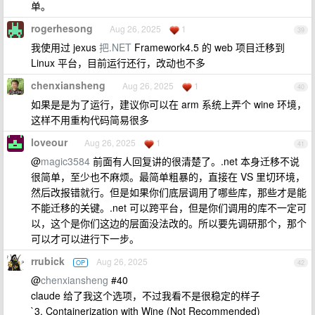
单。
rogerhesong
Aug 26, 2025
1
39
我使用过 jexus
把.NET
Framework4.5 的 web 项目迁移到
Linux 平台，目前运行还行，改动也不多
chenxiansheng
Aug 26, 2025
1
40
如果是是为了运行，建议你可以在 arm 系统上弄个 wine 环境，
这样不用重构代码简易很多
loveour
Aug 26, 2025
1
41
@
magic3584
前面有人回复讲的很清楚了。.net 本身迁移不说
很简单，至少也不麻烦。最简单粗暴的，直接在 VS 里切环境，
然后改报错就行。但是如果你们底层调用了哪些库，那些才是能
不能迁移的关键。.net 可以跨平台，但是你们调用的库不一定可
以，这个是你们这边的层面没法改的。所以要先调研那个，那个
可以才可以进行下一步。
rrubick
Aug 26, 2025
OP
42
@
chenxiansheng
#40
claude 给了我这个选项，不过我看不是很稳定的样子
`3. Containerization with Wine (Not Recommended)