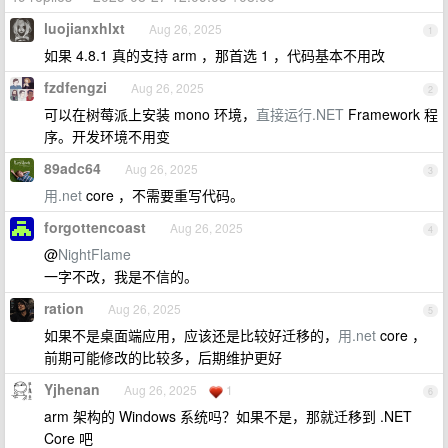
luojianxhlxt
Aug 26, 2025
1
如果 4.8.1 真的支持 arm ，那首选 1 ，代码基本不用改
fzdfengzi
Aug 26, 2025
2
可以在树莓派上安装 mono 环境，
直接运行.NET
Framework 程
序。开发环境不用变
89adc64
Aug 26, 2025
3
用.net
core ，不需要重写代码。
forgottencoast
Aug 26, 2025
4
@
NightFlame
一字不改，我是不信的。
ration
Aug 26, 2025
5
如果不是桌面端应用，应该还是比较好迁移的，
用.net
core ，
前期可能修改的比较多，后期维护更好
Yjhenan
Aug 26, 2025
1
6
arm 架构的 Windows 系统吗？如果不是，那就迁移到 .NET
Core 吧