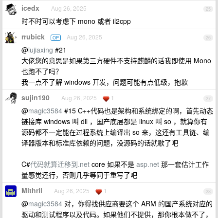
icedx
Aug 26, 2025
25
时不时可以考虑下 mono 或者 il2cpp
rrubick
Aug 26, 2025
OP
26
@
lujiaxing
#21
大佬您的意思是如果第三方硬件不支持麒麟的话我即使用 Mono
也跑不了吗？
我一点不了解 windows 开发，问题可能有点低级，抱歉
sujin190
Aug 26, 2025
1
27
@
magic3584
#15 C++代码也是架构和系统绑定的啊，首先动态
链接库 windows 叫 dll ，国产底层都是 linux 叫 so ，就算你有
源码都不一定能在过程系统上编译出 so 来，这还有工具链、编
译器版本和标准库依赖的问题，没源码的话就歇了吧
C#
代码就算迁移到.net
core 如果不是
asp.net
那一套估计工作
量感觉还行，否则几乎等同于重写了吧
Mithril
Aug 26, 2025
1
28
@
magic3584
对，你得找供应商要这个 ARM 的国产系统对应的
驱动和测试程序以及代码。如果他们不提供，那你根本做不了，