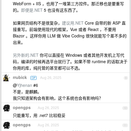
WebForm + IIS ，也用了一堆第三方控件。那迁移也是要重写
的。
即便是.NET
5 也没有这东西了。
如果网页结构不是很复杂，
建议用.NET
Core 自带的新 ASP 直
接重写。前端使用现代的框架，Vue 或者 React ，不要用
Blazor 。这样你用 LLM 做 Vibe Coding 很快就能写个差不多的
出来。
另外新的.NET
你可以直接在 Windows 或者其他开发机上写代
码，编译的时候再选平台就行了。如果不带 runtime 的话取决于
你用的库，纯托管的甚至都可以不选。
rrubick
Aug 26, 2025
OP
9
@
Yjhenan
#6
不是，是麒麟。
我只知道架构会有影响，这个系统也会有影响吗？
opengps
Aug 26, 2025
10
只能重写，用 .net7 比较稳妥
opengps
Aug 26, 2025
11