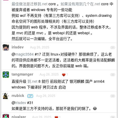
最佳做法是迁移到.net
core 。
如果没有用到几个在.net
core 中
被废弃或者 windows 专有的一些功能
例如 wcf 不再支持（有第三方库可以支持）、system.drawing
命名空间下的图形处理相关的（有三方库可以支持）
因为提到的 web 程序，不涉及界面的话，整体迁移成本不大，
是 mvc 的还是 mvc ，是 webapi 的还是 webapi 。
然后就可以一次编辑，全平台运行了。
irisdev
Aug 26, 2025
31
@
magic3584
#17 迁到 linux+对接硬件？那很麻烦了，这么老
的项目供应商都不一定还活着，还活着的大概率是没有适配麒麟
的。界面倒是问题不大，反正你前端是 web 端。
tangmanger
Aug 26, 2025
1
32
直接升级
到.net
8 就行 前段刚试了 银河麒麟 国产 arm64
windows 下编译好 拷贝过去 启动
rrubick
Aug 26, 2025
OP
33
@
irisdev
#31
如果是第三方不支持的话，那就不是我们的锅了。😂
nivalxer
Aug 26, 2025
1
34