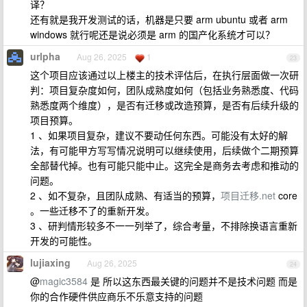
译？
还有就是我开发测试的话，机器是只要 arm ubuntu 或者 arm
windows 就行呢还是说必须是 arm 的国产化系统才可以？
urlpha
Aug 26, 2025
1
23
这个项目应该通过以上楼主的技术评估后，在执行层面做一次研
判：项目复杂度如何，团队成熟度如何（包括业务熟悉度、代码
熟悉度两个维度），是否有迁移或改造预算，是否有后续升级的
项目预算。
1 、如果项目复杂，建议不要动任何东西。可能没有太好的解
法，有可能甲方写写情况说明可以继续使用，后续做个二期预算
全部替代掉。也有可能只能中止。这完全是商务去考虑和推动的
问题。
2 、如不复杂，且团队成熟、有适当的预算，
项目迁移.net
core
。一些迁移不了的重新开发。
3 、研判情形较多不一一列举了，综合考量，不排除换语言重新
开发的可能性。
lujiaxing
Aug 26, 2025
24
@
magic3584
是 所以这东西最关键的问题并不是技术问题 而是
你的合作硬件供应商乐不乐意支持的问题