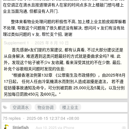
在空调正在滴水且按道理讲有人在家的时间点多次上楼敲门想与楼上
业主当面沟通, 但都没有人开门.
整体来看物业处理问题的积极性不高, 加上楼上业主脸皮超厚躲着
不处理, 导致这个问题拖了很久都还没有解决, 想问问 v 友们有没有处
理过类似问题的 v 友, 帮忙支个招, 谢谢
Supplement 1 · 2025 年 8 月 10 日
首先感谢v友们提的方案建议, 都有认真看, 不过大部分建议还是
从自身解决, 难道遇到这类问题最好的方式就是委曲求全吗? 唉. 此
外，发现这个帖子被不少v 友收藏, 看来深受其扰的不在少数. 最后,
补充个谷歌相关问题时发现的信息:
"根據香港法例第132章 《公眾衞生及市政條例》，由2025年8月
17日起， 任何人任由冷氣機滴水而對別人造成滋擾是違法， 若不遵
從妨擾事故通知及命令，可分別被罰款 25,000元及5萬元，以及分別
另加每日罰款450元 及600元。"
空调滴水
物业协调
楼上业主
75 replies
•
2025-08-15 12:37:04 +08:00
littiefish
Aug 10, 2025 via iPhone
1