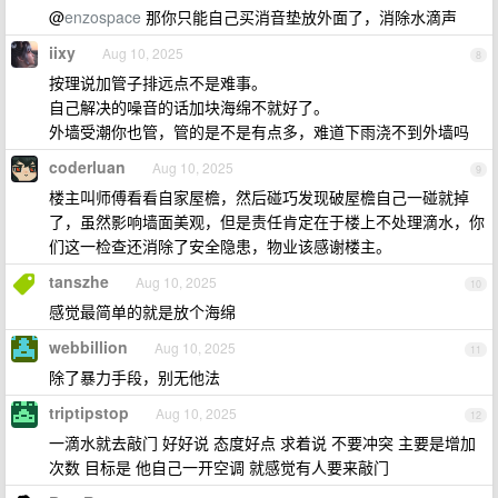
@
enzospace
那你只能自己买消音垫放外面了，消除水滴声
iixy
Aug 10, 2025
8
按理说加管子排远点不是难事。
自己解决的噪音的话加块海绵不就好了。
外墙受潮你也管，管的是不是有点多，难道下雨浇不到外墙吗
coderluan
Aug 10, 2025
9
楼主叫师傅看看自家屋檐，然后碰巧发现破屋檐自己一碰就掉
了，虽然影响墙面美观，但是责任肯定在于楼上不处理滴水，你
们这一检查还消除了安全隐患，物业该感谢楼主。
tanszhe
Aug 10, 2025
10
感觉最简单的就是放个海绵
webbillion
Aug 10, 2025
11
除了暴力手段，别无他法
triptipstop
Aug 10, 2025
12
一滴水就去敲门 好好说 态度好点 求着说 不要冲突 主要是增加
次数 目标是 他自己一开空调 就感觉有人要来敲门