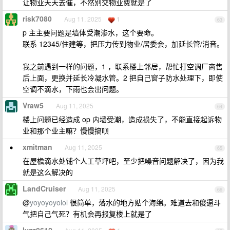
让物业天天去催，不然别交物业费就是了
risk7080
Aug 11, 2025
1
63
p 主主要问题是墙体受潮渗水，这个要命。
联系 12345/住建等，把压力传到物业/居委会，加延长管/消音。
我之前遇到一样的问题，1 ，联系楼上邻居，帮忙打空调厂商售
后上面，更换并延长冷凝水管。2 把自己窗子防水处理下，即使
空调不滴水，下雨也会出问题。
Vraw5
Aug 11, 2025
64
楼上问题已经造成 op 内墙受潮，造成损失了，不能直接起诉物
业和那个业主嘛？慢慢搞呗
xmitman
Aug 11, 2025
65
在屋檐滴水处铺个人工草坪吧，至少把噪音问题解决了，因为我
就是这么解决的
LandCruiser
Aug 11, 2025
66
@
yoyoyoyolol
很简单，落水的地方贴个海绵。难道去和傻逼斗
气把自己气死？有机会再报复楼上就是了