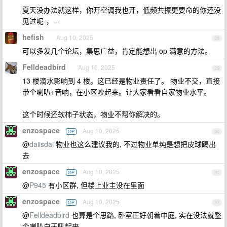
夏天没办法就这样，你开空调我也开，低频共振更要命的你还没
见过呢-， -
hefish
Aug 10, 2025
28
可以多发几个论坛，集思广益，肯定能想出 op 满意的方法。
Felldeadbird
Aug 10, 2025
29
13 楼滴水影响到 4 楼。这已经是物业责任了。 物业不交，直接
带个喇叭+音响，在小区吵起来。让大家看看自家物业水平。
这个时候还软柿子状态，物业不帮你解决的。
enzospace
Aug 10, 2025
OP
30
@
daiisdai
物业也这么建议我的, 不过物业单纯是想把皮球踢出
去
enzospace
Aug 10, 2025
OP
31
@
P945
有小区群, 但楼上业主没在里面
enzospace
Aug 10, 2025
OP
32
@
Felldeadbird
也算是个思路, 卧室正好朝着中庭, 实在没法就整
个喇叭白天吼起来