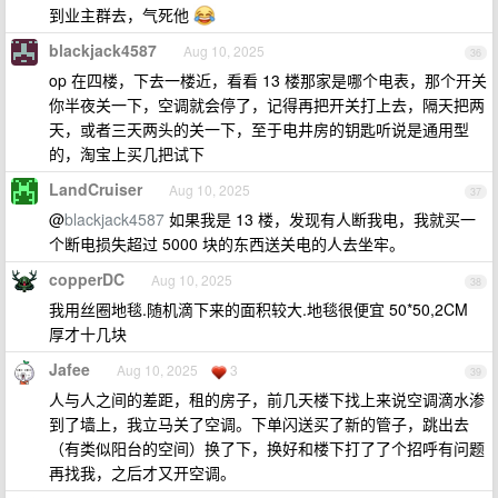
到业主群去，气死他
blackjack4587
Aug 10, 2025
36
op 在四楼，下去一楼近，看看 13 楼那家是哪个电表，那个开关
你半夜关一下，空调就会停了，记得再把开关打上去，隔天把两
天，或者三天两头的关一下，至于电井房的钥匙听说是通用型
的，淘宝上买几把试下
LandCruiser
Aug 10, 2025
37
@
blackjack4587
如果我是 13 楼，发现有人断我电，我就买一
个断电损失超过 5000 块的东西送关电的人去坐牢。
copperDC
Aug 10, 2025
38
我用丝圈地毯.随机滴下来的面积较大.地毯很便宜 50*50,2CM
厚才十几块
Jafee
Aug 10, 2025
3
39
人与人之间的差距，租的房子，前几天楼下找上来说空调滴水渗
到了墙上，我立马关了空调。下单闪送买了新的管子，跳出去
（有类似阳台的空间）换了下，换好和楼下打了了个招呼有问题
再找我，之后才又开空调。