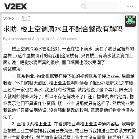
V2EX
生活
›
求助, 楼上空调滴水且不配合整改有解吗
By
enzospace
at Aug 10, 2025 · 8089 views
楼上空调冷凝水管没接好, 一直在往下滴水, 滴在了我卧室窗外的
屋檐上(这个屋檐设计的就我们这层楼有, 只要楼上有滴水就会滴到上
面), 晚上睡觉水滴声真的很吵, 而且墙面也浸水受潮了
尝试解决:
1. 联系物业. 物业根据我在楼下拍的视频联系了楼上业主, 后面给
我看了他们的聊天截图, 楼上业主说叫师傅看了但没办法解决(之前楼
上还有一家也在滴水, 我正好有他微信, 就给他说了这个事儿, 隔天别
人就叫师傅处理好了, 所以不存在解决不了), 还让物业的去给他弄, 物
业表示他们不具备作业资质, 楼上业主说那就只有这样了. 然后物业跟
我说他们只能做到协调, 没有强制整改的权利, 意思是他们物业也没办
法了.
2. 直接联系楼上业主. 在看到物业与楼上业主沟通内容后, 我叫物
业把楼上业主微信推我我自己去沟通, 物业告诉我推送业主联系方式需
要业主同意才行, 然而物业询问后楼上业主并没有同意. 随后的几天我