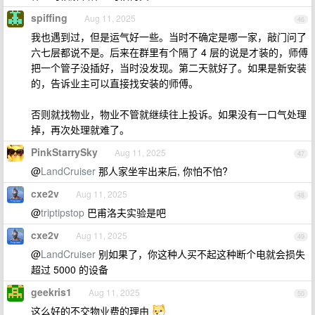
spiffing
Aug 11, 2025
46
我也遇到过，但是运气好一些。当时不确定是哪一家，敲门问了
六七层都说不是。后来在群里有个隔了 4 层的说是才装的，师傅
把一个管子没插好，当时没发现。第二天就好了。如果是新安装
的，告诉业主可以直接找安装的师傅。
否则就找物业，物业不管就继续往上投诉。如果没有一口气处理
掉，再次处理就难了。
PinkStarrySky
Aug 11, 2025
47
@
LandCruiser
那人家坐牢出来后, 你怕不怕?
cxe2v
Aug 11, 2025
48
@
triptipstop
巴甫洛夫实验是吧
cxe2v
Aug 11, 2025
49
@
LandCruiser
别如果了，你这种人买不起这种断个电就会损失
超过 5000 的设备
geekris1
Aug 11, 2025
50
这么好的不交物业费的理由