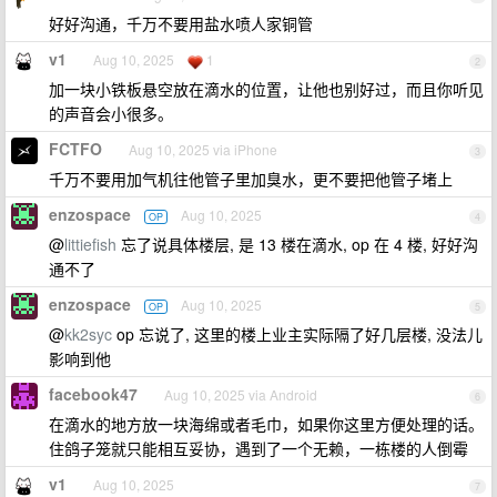
好好沟通，千万不要用盐水喷人家铜管
v1
Aug 10, 2025
1
2
加一块小铁板悬空放在滴水的位置，让他也别好过，而且你听见
的声音会小很多。
FCTFO
Aug 10, 2025 via iPhone
3
千万不要用加气机往他管子里加臭水，更不要把他管子堵上
enzospace
Aug 10, 2025
OP
4
@
littiefish
忘了说具体楼层, 是 13 楼在滴水, op 在 4 楼, 好好沟
通不了
enzospace
Aug 10, 2025
OP
5
@
kk2syc
op 忘说了, 这里的楼上业主实际隔了好几层楼, 没法儿
影响到他
facebook47
Aug 10, 2025 via Android
6
在滴水的地方放一块海绵或者毛巾，如果你这里方便处理的话。
住鸽子笼就只能相互妥协，遇到了一个无赖，一栋楼的人倒霉
v1
Aug 10, 2025
7