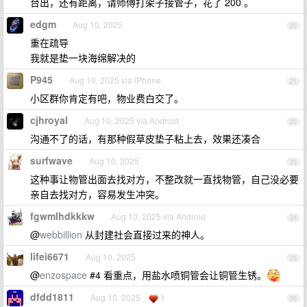
台出，还有距离，请师傅打架子接管子，花了 200 。
edgm
Aug 10, 2025
20
重在疏导
我就是垫一块海绵解决的
P945
Aug 10, 2025 via iPhone
21
小区群你肯定有吧，物业费白交了。
cjhroyal
Aug 10, 2025 via Android
22
沟通不了的话，有那种假草皮垫子粘上去，效果还凑合
surfwave
Aug 10, 2025
23
这种事让物管出面去找对方，不整改就一直找物管，自己没必要
亲自去找对方，容易发生冲突。
fgwmlhdkkkw
Aug 10, 2025 via Android
24
@
webbillion
从封建社会直接过来的神人。
lifei6671
Aug 10, 2025
25
@
enzospace
#4 看重点，用盐水喷铜管会让铜管生锈。
dfdd1811
Aug 10, 2025
1
26