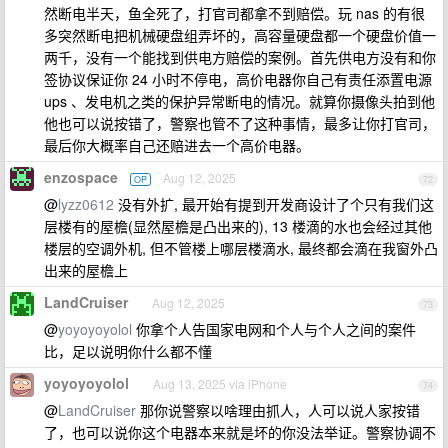
然断电半天，鱼全死了，打官司都拿不到赔偿。玩 nas 的有很
多突然断电把机械硬盘组弄坏的，高容量硬盘都一个硬盘价值一
两千，没有一个能找到供电方赔偿的案例。首先供电方没有和你
签协议保证你 24 小时不停电，高价电器你自己有责任添置电源
ups 、发电机之类的保护异常断电的情况。就算你摄像头拍到他
他也可以说按错了，警察也管不了这种事情，最多让你打官司，
最后你大概率自己还赔进去一个高价电器。
enzospace
Aug 12, 2025
OP
72
@
lyzz0612
没有外扩, 最开始有提到开发商设计了个只有我们这
层楼有的屋檐(显然屋檐是凸出来的), 13 楼滴的水也会经过其他
楼层的空调外机, 但不管楼上哪层楼滴水, 最终都会滴在我窗外凸
出来的屋檐上
LandCruiser
Aug 12, 2025
73
@
yoyoyoyolol
你拿个人告国家电网和个人与个人之间的案件
比，足以说明你什么都不懂
yoyoyoyolol
Aug 13, 2025 via iPhone
74
@
LandCruiser
那你说警察以啥理由抓人，人可以说人家按错
了，也可以说你这个电器本来就是坏的你没法举证。警察协调不