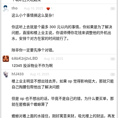
tho
Aug 10, 2025
1
33
这么小个事情搞这么复杂！
你这听上去就是个最多 300 元以内的事情，你如果是为了解决
问题，直接和楼上业主说，你请师傅你花钱来调整他的外机出
水，安排个对方在家的时间就行了。
除非你一定要先挣个对错。
6AbK2rj2vLBD
Aug 10, 2025
34
12345 投诉物业不作为啊
hfJ433
Aug 10, 2025
35
楼上业主明显不想出钱去弄，如果 op 觉得影响挺大，那就只能
自己掏腰包帮他出了解决问题
但是 op 也不想出的话，毕竟不是自己的错，为什么要买单，那
就在屋檐装个蟾蜍算了
蟾蜍对着上面的水接住，刚好寓意来财，吸光楼上的财运，再发