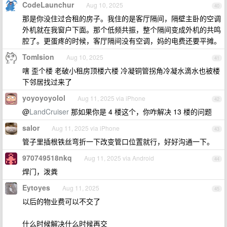
CodeLaunchur
Aug 10, 2025
40
那是你没住过合租的房子。我住的是客厅隔间，隔壁主卧的空调
外机就在我窗户下面。那个低频共振，整个隔间变成外机的共鸣
腔了。更蛋疼的时候，客厅隔间没有空调，妈的电费还要平摊。
TomIsion
Aug 10, 2025
41
嗐 歪个楼 老破小租房顶楼六楼 冷凝铜管拐角冷凝水滴水也被楼
下邻居找过来了
yoyoyoyolol
Aug 11, 2025 via iPhone
42
@
LandCruiser
那如果你是 4 楼这个，你咋解决 13 楼的问题
salor
Aug 11, 2025 via iPhone
43
管子里插根铁丝弯折一下改变管口位置就行，好好沟通一下。
970749518nkq
Aug 11, 2025 via Android
44
焊门，泼粪
Eytoyes
Aug 11, 2025
45
以后的物业费可以不交了
什么时候解决什么时候再交