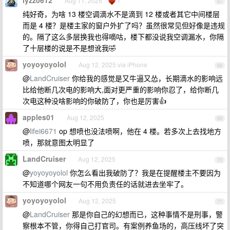
lyzz0612
Aug 11, 2025
1
67
纯好奇，为啥 13 楼空调滴水不是滴到 12 楼或者其它中间楼层
而是 4 楼？是楼主家的窗户外扩了吗？虽然很常见但好像是违规
的。隔了这么多层换我也得嘀咕，楼下都没说我空调漏水，你隔
了十层楼的说是不是想讹我🤣
yoyoyoyolol
Aug 12, 2025 via iPhone
68
@
LandCruiser
你给我的感觉是又牛逼又怂，长期滴水的影响远
比给他断几次电的影响大,面对更严重的影响你忍了，给你断几
次电这种没啥影响的你破防了，你也是厉害👍
apples01
Aug 12, 2025
69
@
lifei6671
op 想喷也没法喷啊，他在 4 楼。若多次上去找地方
喷，那就意图太明显了
LandCruiser
Aug 12, 2025
70
@
yoyoyoyolol
你怎么看出我破防了？我是在提醒楼主不要因为
不知道哪个网友一句不用负责任的话就进去坐牢了。
yoyoyoyolol
Aug 12, 2025
71
@
LandCruiser
那是你自己的幻想而已，这种事情不是刑事，警
察根本不管，你得自己打官司。有案例养鱼场的，高压线坏了突