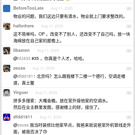
BeforeTooLate
Aug 11, 2025
51
物业的问题，我们这边只要有滴水，物业就上门要求整改的。
hallothere
Aug 11, 2025
52
这不简单吗，OP ，改变不了别人，还改变不了自己吗，放一块
海绵放在自己家的屋檐上。
libasten
Aug 11, 2025
53
@
hfJ433
#35 ，你真是个人才，哈哈。
zeuss
Aug 11, 2025
54
@
dfdd1811
北京吗？怎么跟我楼下二楼一个德行，空调走楼
道，真土鳖
Virgoer
Aug 11, 2025
55
拼多多搜索：大嘴金蟾。放在室外接他家的空调水。
然后在业主群里发图，感谢楼上的财，接住了。
dfdd1811
Aug 11, 2025
56
@
zeuss
我当时装修比他家早点，我爸来就说爸室外机管线走外
面，被我否决了😓