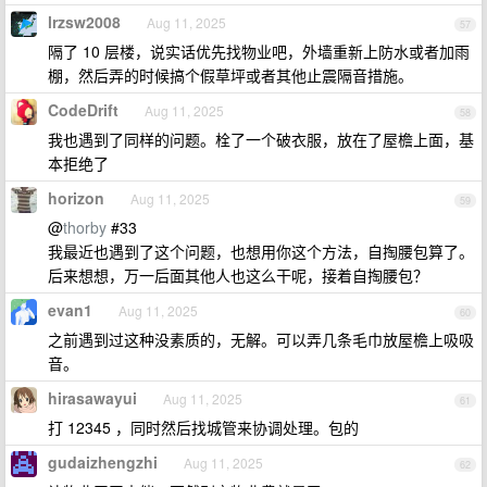
lrzsw2008
Aug 11, 2025
57
隔了 10 层楼，说实话优先找物业吧，外墙重新上防水或者加雨
棚，然后弄的时候搞个假草坪或者其他止震隔音措施。
CodeDrift
Aug 11, 2025
58
我也遇到了同样的问题。栓了一个破衣服，放在了屋檐上面，基
本拒绝了
horizon
Aug 11, 2025
59
@
thorby
#33
我最近也遇到了这个问题，也想用你这个方法，自掏腰包算了。
后来想想，万一后面其他人也这么干呢，接着自掏腰包？
evan1
Aug 11, 2025
60
之前遇到过这种没素质的，无解。可以弄几条毛巾放屋檐上吸吸
音。
hirasawayui
Aug 11, 2025
61
打 12345 ，同时然后找城管来协调处理。包的
gudaizhengzhi
Aug 11, 2025
62