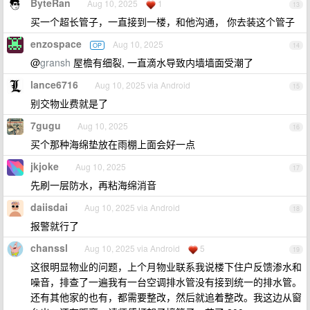
ByteRan
Aug 10, 2025
1
13
买一个超长管子，一直接到一楼，和他沟通， 你去装这个管子
enzospace
Aug 10, 2025
OP
14
@
gransh
屋檐有细裂, 一直滴水导致内墙墙面受潮了
lance6716
Aug 10, 2025 via Android
15
别交物业费就是了
7gugu
Aug 10, 2025
16
买个那种海绵垫放在雨棚上面会好一点
jkjoke
Aug 10, 2025
17
先刷一层防水，再粘海绵消音
daiisdai
Aug 10, 2025 via Android
18
报警就行了
chanssl
Aug 10, 2025 via Android
5
19
这很明显物业的问题，上个月物业联系我说楼下住户反馈渗水和
噪音，排查了一遍我有一台空调排水管没有接到统一的排水管。
还有其他家的也有，都需要整改，然后就追着整改。我这边从窗