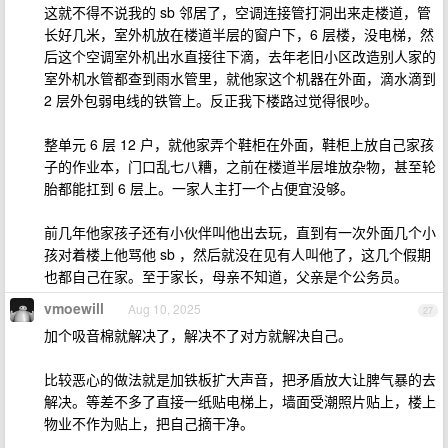
这就不得不说我的 sb 邻居了，空调连接管打洞出来走楼道，管
长好几米，室外机放在楼道半层的窗户下，6 层楼，没电梯，然
后这个空调室外机出水直接往下滴，去年老旧小区改造别人家的
室外机水管都查到雨水管里，就他家这个机器在外面，滴水滴到
2 层外包弱电线的铁管上。反正我下楼路过觉得很吵。
整单元 6 层 12 户，就他家弄个鞋柜在外面，鞋柜上放自己家孩
子的作业本，门口乱七八糟，之前在楼道半层堆放杂物，甚至轮
胎都能扛到 6 层上。一家人主打一个占便宜没够。
前几年他家孩子还有小伙伴叫他出去玩，直到有一次外面几个小
孩对着楼上他骂他 sb ，然后就没在见有人叫他了，这几个假期
也都自己在家。至于家长，母亲不知道，父亲是个公务员。
vmoewill
Aug 10, 2025
27
加个吸音棉就解决了，解决不了对方就解决自己。
比较恶心的做法就是加铁板扩大声音，把矛盾放大让脾气暴的去
解决。等差不多了直接一纸贴电梯上，墙面受潮照片贴上，楼上
物业不作为贴上，把自己摘干净。