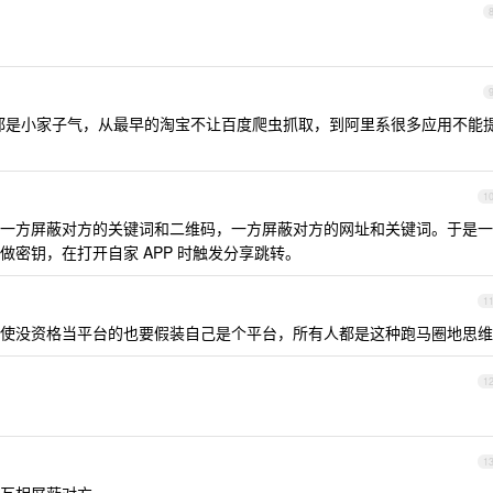
都是小家子气，从最早的淘宝不让百度爬虫抓取，到阿里系很多应用不能
1
一方屏蔽对方的关键词和二维码，一方屏蔽对方的网址和关键词。于是一
密钥，在打开自家 APP 时触发分享跳转。
1
使没资格当平台的也要假装自己是个平台，所有人都是这种跑马圈地思维
1
1