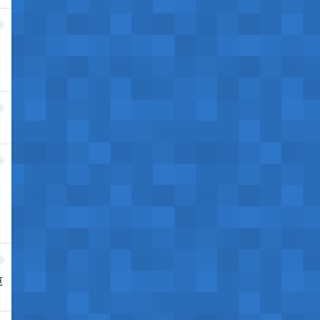
4
5
6
7
览