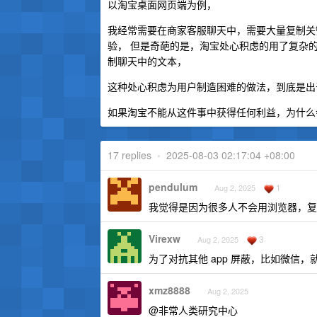
以淘宝桌面网页端为例，
我经常需要在商家客服聊天中，需要大量复制关键
验， 但是奇葩的是，淘宝处心积虑的用了复杂的一系
制聊天中的文本，
这种处心积虑为用户制造困难的做法，到底是出
如果淘宝不能从这件事中获得任何利益，为什么
17 replies
•
2025-08-03 02:17:04 +08:00
pendulum
1
Aug 2, 2025
我觉得是因为很多人不会用浏览器，复制
Virexw
3
Aug 2, 2025
为了对抗其他 app 屏蔽，比如微信，
xmz8888
Aug 2, 2025
@非常人类研究中心