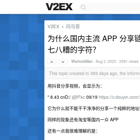
V2EX
问与答
›
为什么国内主流 APP 分
七八糟的字符？
WarlockMan
·
Aug 2, 2025
· 3581 views
This topic created in 369 days ago, the info
用抖音分享视频，会显示为：
" 8.43 cnD:/
j@P.kc
09/19
https://v.douyin.com
它为什么就不能干干净净的分享一个纯粹的地址
同样的现象还有淘宝等国内一众 APP
还有一点我很难理解的是：