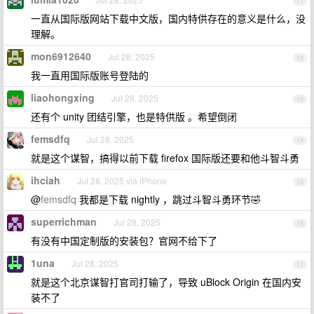
11
一直从国际版网站下载中文版，国内特供存在的意义是什么，没
理解。
mon6912640
Jul 28, 2025
12
我一直用国际版账号登陆的
liaohongxing
Jul 28, 2025
13
还有个 unity 团结引擎，也是特供版 。希望倒闭
femsdfq
Jul 28, 2025
14
就是这个谋智，搞得以前下载 firefox 国际版还要和他斗智斗勇
ihciah
Jul 28, 2025 via iPhone
15
@
femsdfq
我都是下载 nightly ，跳过斗智斗勇环节🤣
superrichman
Jul 28, 2025
16
有没有中国定制版的安装包？官网不给下了
1una
Jul 28, 2025
17
就是这个北京谋智打官司打输了，导致 uBlock Origin 在国内安
装不了