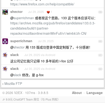
https://www.firefox.com.cn/help/compatible/
shector
Jul 29, 2025
1
39
@
superrichman
或者按这个思路，133 这个版本应该可以：
https://archive.mozilla.org/pub/firefox/candidates/133.0.3-
candidates/build1/partner-
repacks/mozillaonline/mainWinFull/v1/win64/zh-CN/
superrichman
Jul 29, 2025
40
@
shector
用 133 版成功登录中国定制版了，十分感谢！
slack
Jul 29, 2025 via Android
41
这公司记忆我只记得 10 多年前的 i-fox 公仔
slack
Jul 30, 2025 via Android
42
@
slack
修改，是 g-fox
Mozilla FTP
›
© 2026 V2EX · 107ms · 3.9.8.5
About
·
Language
🎉 9.9元 ChatGPT Team 席位（与 Plus 同权）