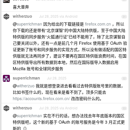
喜大普奔
witherzuo
Jul 28, 2025 via Android
31
@
superrichman
因为给出的下载链接是
firefox.com.cn
，所以
你下载的还是带有“北京谋智”的中国大陆特供版，至于中国大陆
特供版的同步服务“火狐通行证”已经不能用了，除了北京谋智自
己要关闭以外，还有一点是前几个月 Firefox 使用基于 OAuth 验
证更新了账号和同步服务的实现方式，所以没有做适配的国区特
供版就无法再同步了，建议不要再在国区特供版浪费时间，在国
区特供版导出所有数据到本地，然后在国际版导入数据启用
Mozilla 账号和全球同步服务
superrichman
Jul 28, 2025
32
@
witherzuo
我就是想登录进去看看过去特供版账号里的数据，
比如书签什么的，现在看来是看不到了。顶多只能去
https://accounts.firefox.com.cn/
改改密码什么的。
witherzuo
Jul 28, 2025 via Android
33
@
superrichman
实在不行的话，想办法找去年年底版本的国区
特供版吧，这个新的基于 OAuth 的账号服务是今年 3 月正式更
新的（）