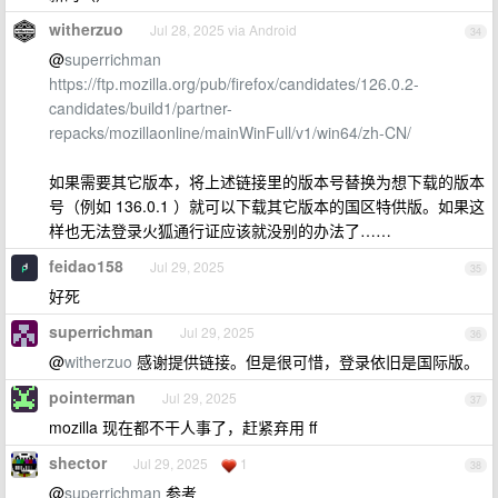
witherzuo
Jul 28, 2025 via Android
34
@
superrichman
https://ftp.mozilla.org/pub/firefox/candidates/126.0.2-
candidates/build1/partner-
repacks/mozillaonline/mainWinFull/v1/win64/zh-CN/
如果需要其它版本，将上述链接里的版本号替换为想下载的版本
号（例如 136.0.1 ）就可以下载其它版本的国区特供版。如果这
样也无法登录火狐通行证应该就没别的办法了……
feidao158
Jul 29, 2025
35
好死
superrichman
Jul 29, 2025
36
@
witherzuo
感谢提供链接。但是很可惜，登录依旧是国际版。
pointerman
Jul 29, 2025
37
mozilla 现在都不干人事了，赶紧弃用 ff
shector
Jul 29, 2025
1
38
@
superrichman
参考