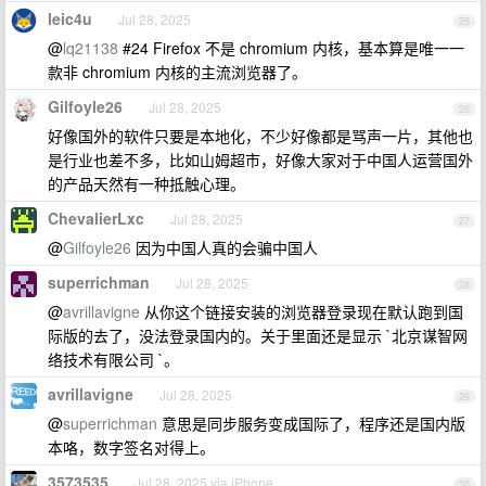
leic4u
Jul 28, 2025
25
@
lq21138
#24 Firefox 不是 chromium 内核，基本算是唯一一
款非 chromium 内核的主流浏览器了。
Gilfoyle26
Jul 28, 2025
26
好像国外的软件只要是本地化，不少好像都是骂声一片，其他也
是行业也差不多，比如山姆超市，好像大家对于中国人运营国外
的产品天然有一种抵触心理。
ChevalierLxc
Jul 28, 2025
27
@
Gilfoyle26
因为中国人真的会骗中国人
superrichman
Jul 28, 2025
28
@
avrillavigne
从你这个链接安装的浏览器登录现在默认跑到国
际版的去了，没法登录国内的。关于里面还是显示 `北京谋智网
络技术有限公司 `。
avrillavigne
Jul 28, 2025
29
@
superrichman
意思是同步服务变成国际了，程序还是国内版
本咯，数字签名对得上。
3573535
Jul 28, 2025 via iPhone
30