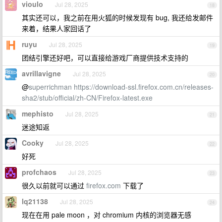
vioulo
Jul 28, 2025
18
其实还可以，我之前在用火狐的时候发现有 bug, 我还给发邮件
来着，结果人家回话了
ruyu
Jul 28, 2025
19
团结引擎还好吧，可以直接给游戏厂商提供技术支持的
avrillavigne
Jul 28, 2025
20
@
superrichman
https://download-ssl.firefox.com.cn/releases-
sha2/stub/official/zh-CN/Firefox-latest.exe
mephisto
Jul 28, 2025
21
迷途知返
Cooky
Jul 28, 2025
22
好死
profchaos
Jul 28, 2025
23
很久以前就可以通过
firefox.com
下载了
lq21138
Jul 28, 2025
24
现在在用 pale moon ，对 chromium 内核的浏览器无感