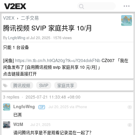
V2EX
二手交易
›
腾讯视频 SVIP 家庭共享 10/月
By
LngfoWng
at Jul 20, 2025 · 1576 views
只能 1 台设备
[闲鱼]
https://m.tb.cn/h.h9QA20g?tk=uY204dxkFNb
CZ007 「我在
闲鱼发布了 [自用腾讯视频 svip 家庭共享 10 元/月] 」
点击链接直接打开
腾讯视频
SVIP
家庭共享
3 replies
•
2025-07-21 11:33:48 +08:00
LngfoWng
Jul 20, 2025 via iPhone
OP
1
已🈵
W2M
Jul 21, 2025
2
请问腾讯共享是不是观看记录混在一起了？