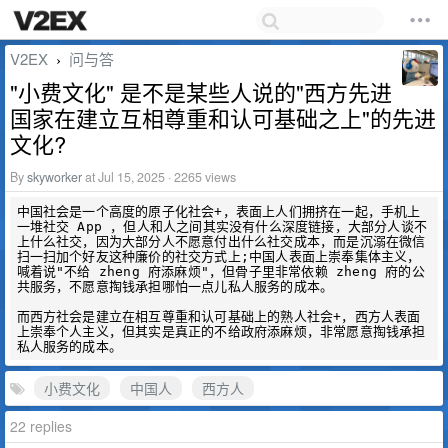
V2EX
问与答
›
"小费文化" 是不是某些人说的"西方先进
国家在建立互相尊重和认可基础之上"的先进
文化?
By
skyworker
at Jul 15, 2025 · 2265 views
中国社会是一个高度的原子化社会+，表面上人们拥挤在一起，手机上
一堆社交 App ，但人和人之间其实没有什么深度链接，大部分人谈不
上什么社交，因为大部分人不愿意付出什么社交成本，而是沉溺在微信
扫一扫加个好友这种廉价的社交方式上;中国人表面上崇奉集体主义，
喊着说"不给 zheng 府添麻烦"，但骨子里非常依赖 zheng 府的公
共服务，不愿意掏钱承担哪怕一点儿私人服务的成本。

而西方社会是建立在相互尊重和认可基础上的熟人社会+，西方人表面
上崇奉个人主义，但其实是真正的不给政府添麻烦，非常愿意掏钱承担
小费文化
中国人
西方人
22 replies