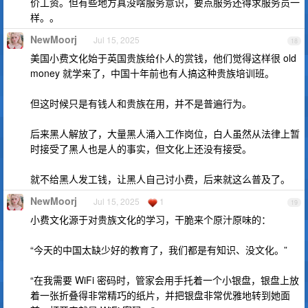
价工资。但有些地方真没啥服务意识，要点服务还得求服务员一
样。。
NewMoorj
Jul 15, 2025
18
美国小费文化始于英国贵族给仆人的赏钱，他们觉得这样很 old
money 就学来了，中国十年前也有人搞这种贵族培训班。
但这时候只是有钱人和贵族在用，并不是普遍行为。
后来黑人解放了，大量黑人涌入工作岗位，白人虽然从法律上暂
时接受了黑人也是人的事实，但文化上还没有接受。
就不给黑人发工钱，让黑人自己讨小费，后来就这么普及了。
NewMoorj
Jul 15, 2025
1
19
小费文化源于对贵族文化的学习，干脆来个原汁原味的：
“今天的中国太缺少好的教育了，我们都是有知识、没文化。”
“在我需要 WiFi 密码时，管家会用手托着一个小银盘，银盘上放
着一张折叠得非常精巧的纸片，并把银盘非常优雅地转到她面