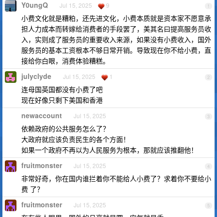
Y0ungQ
Jul 15, 2025
9
1
小费文化就是糟粕，还先进文化，小费本质就是资本家不愿意承
担人力成本而转嫁给消费者的手段罢了，美其名曰提高服务员收
入，实则成了服务员的重要收入来源，如果没有小费收入，国外
服务员的基本工资根本不够日常开销。导致现在你不给小费，直
接给你白眼，消费体验糟糕。
julyclyde
Jul 15, 2025
1
2
连母国英国都没有小费了吧
现在好像只剩下美国和香港
newaccount
Jul 15, 2025
3
依赖政府的公共服务怎么了？
大政府就应该负责民生的各个方面！
如果一个政府不再以为人民服务为根本，那就应该推翻他！
fruitmonster
Jul 15, 2025
4
非常好奇，你在国内谁拦着你不能给人小费了？求着你不要给小
费 了？
fruitmonster
Jul 15, 2025
5