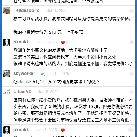
在有些人眼里，国外的月亮就是圆、空气就是香
Felldeadbird
Jul 15, 2025
6
楼主可以给我小费，我本次回帖可以为你提高更高的情绪价值。
我的小费起步价为 $10 元。上不封顶
pkoukk
Jul 15, 2025
1
7
欧洲作为小费文化的发源地，大多数地方都废止了
最流行的美国，调查问卷也有一大半人不赞同小费文化
很难评说出这样的话的人，到底是懂还是不懂，我觉得更像串子
skyworker
Jul 15, 2025
OP
8
@
pkoukk
知乎上, 某个文科历史学博士的观点
EthanV2
Jul 15, 2025
9
国内有让你不给小费的吗，我在杭州剪头发，理发师不推销，不
卖东西，我就给了 5 块钱小费，理发才 15 块，但是你说必须要
给小费，那不就是把消费成本增加了，不就是相当于提高价格，
问题是这个钱会不会因为市场调解导致底层工人基本工资降低，
pkoukk
Jul 15, 2025
1
10