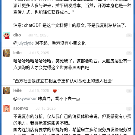
源让更多人参与进来，摊平研发成本。当然，开源本身也是一种
宣传方式，也能降低获客成本。"
注意: chatGDP 是这个文科博士的原文, 不是我复制粘贴错了.
dko
Jul 15, 2025
14
@
julyclyde
对不起，香港没有小费文化
leile
Jul 15, 2025
15
哈哈哈哈哈哈哈哈哈，笑死我了，这都要吹西，大脑皮层没有一
点脑沟的人才会觉得这个世界非黑即白吧
”西方社会是建立在相互尊重和认可基础上的熟人社会“
leile
Jul 15, 2025
1
16
@
skyworker
味真冲，看不下去一点
atom42
Jul 15, 2025
17
不说复杂的分析，仅从我自己的消费体验来说，但我感觉有小费
的地方，我感觉普遍服务不错。
国内连锁店有要求的都挺好的，希望雇主多给服务员发些服务溢