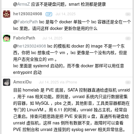
@
ArmsZ
应该不是硬盘问题，smart 检测都是健康
he1293024908
Jul 14, 2025
OP
64
@
FabricPath
lxc 是每个 docker 单独一个 lxc 容器还是全在一个
lxc 里跑，请问这样 docker 更新你是用的什么
FabricPath
Jul 14, 2025
65
@
he1293024908
lxc 的模板和 docker 的 image 不是一个东
西，你把 lxc 想象成一个 vm ，lxc 更像是一个没有内核，但是
用户态完全独立的 vm 。
lxc 里面是 systemd 启动的，而不像 docker 那样可以用任意
entrypoint 启动
AmoxiDu
Jul 14, 2025 via iPhone
66
目前 homelab 是 PVE 底层，SATA 控制器直通给虚拟机 unraid
，用于 nas 相关功能。原则是，unraid 系统内只运行数据密集
的容器，如 MySQL ，pbs 之类，其他影音，工具类容器都跑在
专门的 LinuxVM 。用 6.11 的时候，unraid 独占主机，经常自
己重启。排查问题思路是把 PVE 安装到 u 盘，直通所有硬盘给
unraid 虚拟机，这样 nas 侧所有数据不变，故障时可以查看
PVE 控制台和 unraid 连接到的 syslog server 相关异常信息。