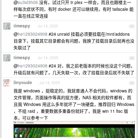
@
su3sl3h06
没有，试过只开 tr plex 一样会，而且也跟楼主一
样每次症状不同，有时 docker 还可以继续用，有时 tailscale 能
一直在线正常连接
timespy
Jul 14, 2025
31
@
he1293024908
#24 unraid 挂载必须要挂载在/mnt/addons
目录下，挂载其它目录都会有问题，我换了挂载目录后就再也没
失联过了
timespy
Jul 14, 2025
32
@
he1293024908
#24 对，我之前老版本的时候也没这个问题，
升级后就有问题了，几天失联一次，改了挂载目录后就不失联了
linyoude
Jul 14, 2025
33
我是 windows ，挺稳定的，我就普通人不会代码，windows 的
文件管理，页面操作等真的挺方便，NAS 相关的软件都有，而
且我 Windows 用这么多年就坏了一块硬盘，推荐回归 Windows
，不组 raid ，重要数据多重备份就好了，我是 win 11 ltsc 版
本，可以参考一下