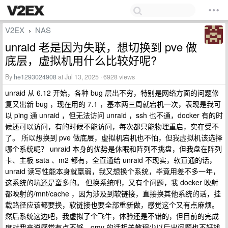
V2EX
NAS
›
unraid 老是因为失联，想切换到 pve 做
底层，虚拟机用什么比较好呢?
By
he1293024908
at Jul 13, 2025 · 6928 views
unraid 从 6.12 开始，各种 bug 层出不穷，特别是网络方面的问题修
复又出新 bug ，现在用的 7.1 ，基本两三周就宕机一次，表现是我可
以 ping 通 unraid ，但无法访问 unraid ，ssh 也不通，docker 有的时
候还可以访问，有的时候不能访问，每次都只能物理重启，实在受不
了。 所以想换到 pve 做底层，虚拟机宕机也不怕，但我虚拟机该选择
哪个系统呢？ unraid 本身的优势是休眠和阵列不挑盘，但我盘在阵列
卡、主板 sata 、m2 都有，全直通给 unraid 不现实，软直通的话，
unraid 读写性能本身就羸弱，我又想换个系统，毕竟用差不多一年，
这系统的坑还是蛮多的。 但换系统吧，又有个问题，我 docker 映射
都映射的/mnt/cache ，因为涉及到软链接，直接换其他系统的话，挂
载路径应该都要换，软链接也要全部重新做，感觉这个又有点麻烦。
然后系统这边吧，我虚拟了个飞牛，体验还是不错的，但目前的完成
度对我来说感觉有点不够，omv 的话相关教程少以后出问题也不好找