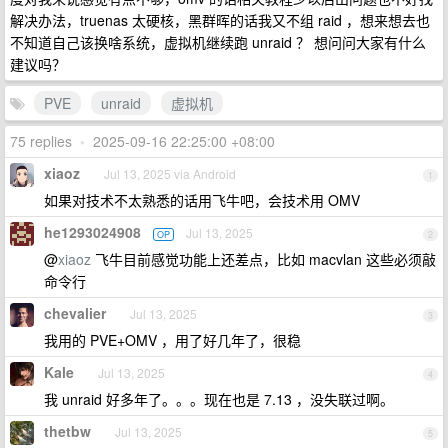
解决办法，truenas 太硬核，黑群晖的话我又不组 raid ，想来想去也
不知道自己该换啥系统，虚拟机继续跑 unraid ？ 想问问大家有什么
建议吗？
PVE
unraid
虚拟机
75 replies
•
2025-09-16 22:25:00 +08:00
xiaoz
Jul 13, 2025 via Android
1
如果对技术不太熟悉的话用飞牛吧，会技术用 OMV
he1293024908
Jul 13, 2025
OP
2
@
xiaoz
飞牛目前感觉功能上还差点，比如 macvlan 这些必须敲
命令行
chevalier
Jul 13, 2025
3
我用的 PVE+OMV ，用了好几年了，很稳
Kale
Jul 13, 2025
4
我 unraid 好多年了。。。现在也是 7.13 ，没失联过啊。
thetbw
Jul 13, 2025
5