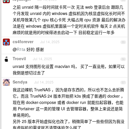
之前 unraid 隔一段时间就卡死一次 无法 web 登录后台 跟踪几
个月发现 unraid 内的 windows 虚拟机因为核显虚拟化长时间不
关机导致某几个 cpu 核心卡死 大幅占用 cpu 资源 最后的解决办
法是在 windows 虚拟机里面装一个定时关机软件 每天 2 点关机
麻烦的就是用的时候得进去启动一下 目前稳定运行一年多
cs4forever
Jul 14, 2025
55
@
R1ta
好的 感谢
Troevil
Jul 14, 2025
56
unraid 支持图形化设置 macvlan 吗， 买了一直没用，如果可以
我倒是想切过去了
Sendya
Jul 14, 2025
57
我这边裸机 TrueNAS ，因为是存东西的，所以也不怎么去折腾
它，而且 TrueNAS 24 版本开始把 k3s 换成了普通的 docker ，
现在用 docker-compose 或者 docker run 就能拉起容器，也能
用 Portainer 这一类的管理 UI 去管理容器，整体上来说还是简
单易用的。
另外 25 版本开始虚拟化也改了，稍微简单了一些些但因为我没
有虚拟机的需求就不清楚体验怎么样了