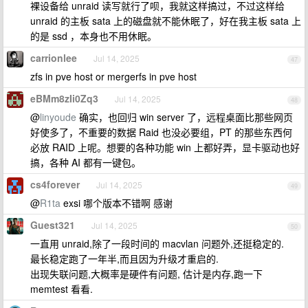
裸设备给 unraid 读写就行了呗，我就这样搞过，不过这样给
unraid 的主板 sata 上的磁盘就不能休眠了，好在我主板 sata 上
的是 ssd ，本身也不用休眠。
carrionlee
Jul 14, 2025
47
zfs in pve host or mergerfs in pve host
eBMm8zIi0Zq3
Jul 14, 2025
48
@
linyoude
确实，也回归 win server 了，远程桌面比那些网页
好使多了，不重要的数据 Raid 也没必要组，PT 的那些东西何
必放 RAID 上呢。想要的各种功能 win 上都好弄，显卡驱动也好
搞，各种 AI 都有一键包。
cs4forever
Jul 14, 2025
49
@
R1ta
exsi 哪个版本不错啊 感谢
Guest321
Jul 14, 2025
50
一直用 unraid,除了一段时间的 macvlan 问题外,还挺稳定的.
最长稳定跑了一年半,而且因为升级才重启的.
出现失联问题,大概率是硬件有问题, 估计是内存,跑一下
memtest 看看.