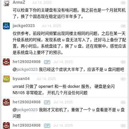
ArmsZ
Jul 14, 2025
58
可以检查下你的主硬盘有没有啥问题。我之前也是一个月就死机
了，换了个固态现在稳定运行半年多了。
jackge0323
Jul 14, 2025
59
仅供参考，前段时间频繁出现同楼主相同的问题，之后在某一天
升级系统的时候，发现系统 u 盘无法写入了，还好马上备份了配
置，两小时后，系统盘挂了，换了 u 盘，还在观察中，感觉应该
是系统盘马上要坏了的预示。
he1293024908
Jul 14, 2025
OP
60
@
jackge0323
我已经这个症状大半年了，应该不是 u 盘问题吧
byuan04
Jul 14, 2025
61
unraid 只做了 openwrt 和一些 docker 服务， 硬盘是全闪
N5105 非常稳定， 开机几个月没任何问题
he1293024908
Jul 14, 2025
OP
62
@
jackge0323
我刚才又宕机了，重做了一个 u 盘看是不是 u 盘
问题
he1293024908
Jul 14, 2025
OP
63