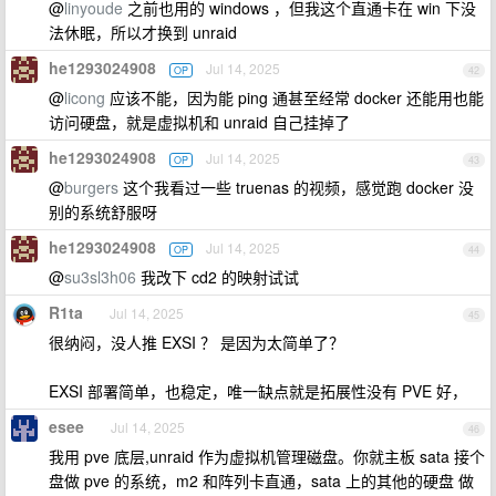
@
linyoude
之前也用的 windows ，但我这个直通卡在 win 下没
法休眠，所以才换到 unraid
he1293024908
Jul 14, 2025
OP
42
@
licong
应该不能，因为能 ping 通甚至经常 docker 还能用也能
访问硬盘，就是虚拟机和 unraid 自己挂掉了
he1293024908
Jul 14, 2025
OP
43
@
burgers
这个我看过一些 truenas 的视频，感觉跑 docker 没
别的系统舒服呀
he1293024908
Jul 14, 2025
OP
44
@
su3sl3h06
我改下 cd2 的映射试试
R1ta
Jul 14, 2025
45
很纳闷，没人推 EXSI ？ 是因为太简单了？
EXSI 部署简单，也稳定，唯一缺点就是拓展性没有 PVE 好，
esee
Jul 14, 2025
46
我用 pve 底层,unraid 作为虚拟机管理磁盘。你就主板 sata 接个
盘做 pve 的系统，m2 和阵列卡直通，sata 上的其他的硬盘 做