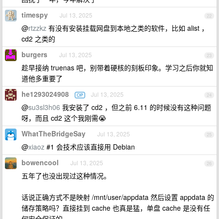
timespy
Jul 13, 2025
22
@
rtzzkz
有没有安装挂载网盘到本地之类的软件，比如 alist ，
cd2 之类的
burgers
Jul 13, 2025
23
趁早接纳 truenas 吧，别带着硬核的刻板印象。学习之后你就知
道他多重要了
he1293024908
Jul 13, 2025
OP
24
@
su3sl3h06
我安装了 cd2 ，但之前 6.11 的时候没有这种问题
呀，而且 cd2 这个我刚需😭
WhatTheBridgeSay
Jul 13, 2025
25
@
xiaoz
#1 会技术应该直接用 Debian
bowencool
Jul 13, 2025
26
五年了也没出现过这种情况。
话说正确方式不是映射 /mnt/user/appdata 然后设置 appdata 的
储存策略吗？直接挂到 cache 也真是猛，单盘 cache 是没有任
何安全保证的。