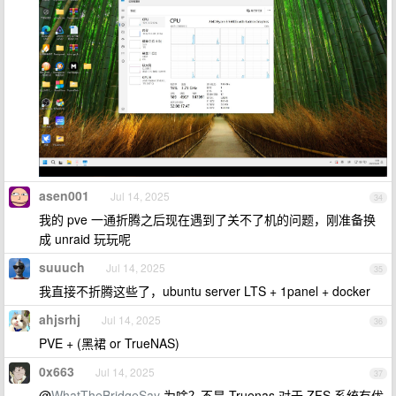
asen001
Jul 14, 2025
34
我的 pve 一通折腾之后现在遇到了关不了机的问题，刚准备换
成 unraid 玩玩呢
suuuch
Jul 14, 2025
35
我直接不折腾这些了，ubuntu server LTS + 1panel + docker
ahjsrhj
Jul 14, 2025
36
PVE + (黑裙 or TrueNAS)
0x663
Jul 14, 2025
37
@
WhatTheBridgeSay
为啥？不是 Truenas 对于 ZFS 系统有优