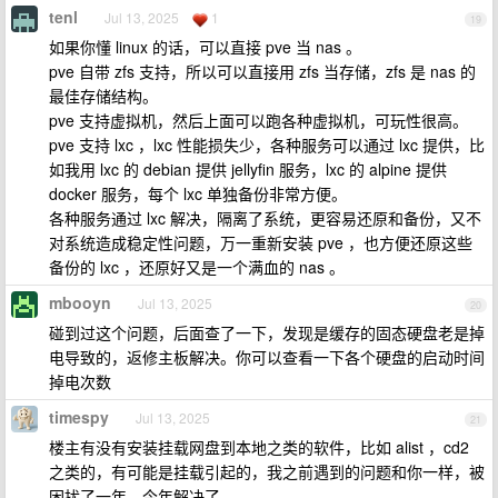
tenl
Jul 13, 2025
1
19
如果你懂 linux 的话，可以直接 pve 当 nas 。
pve 自带 zfs 支持，所以可以直接用 zfs 当存储，zfs 是 nas 的
最佳存储结构。
pve 支持虚拟机，然后上面可以跑各种虚拟机，可玩性很高。
pve 支持 lxc ，lxc 性能损失少，各种服务可以通过 lxc 提供，比
如我用 lxc 的 debian 提供 jellyfin 服务，lxc 的 alpine 提供
docker 服务，每个 lxc 单独备份非常方便。
各种服务通过 lxc 解决，隔离了系统，更容易还原和备份，又不
对系统造成稳定性问题，万一重新安装 pve ，也方便还原这些
备份的 lxc ，还原好又是一个满血的 nas 。
mbooyn
Jul 13, 2025
20
碰到过这个问题，后面查了一下，发现是缓存的固态硬盘老是掉
电导致的，返修主板解决。你可以查看一下各个硬盘的启动时间
掉电次数
timespy
Jul 13, 2025
21
楼主有没有安装挂载网盘到本地之类的软件，比如 alist ，cd2
之类的，有可能是挂载引起的，我之前遇到的问题和你一样，被
困扰了一年，今年解决了