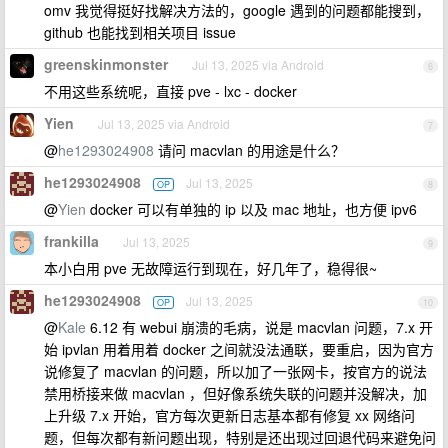
omv 我觉得挺好找解决方法的，google 遇到的问题都能搜到，
github 也能找到相关项目 issue
greenskinmonster
Jul 13, 2025 via Android
6
不用这些系统呢，直接 pve - lxc - docker
Yien
Jul 13, 2025 via Android
7
@
he1293024908
请问 macvlan 的用途是什么？
he1293024908
Jul 13, 2025
OP
8
@
Yien
docker 可以有单独的 ip 以及 mac 地址，也方便 ipv6
frankilla
Jul 13, 2025
9
本小白用 pve 无故障运行到现在，好几年了，稳得很~
he1293024908
Jul 13, 2025
OP
10
@
Kale
6.12 有 webui 崩溃的毛病，说是 macvlan 问题，7.x 开
始 ipvlan 用着用着 docker 之间就没法通联，要重启，因为官方
说修复了 macvlan 的问题，所以加了一张网卡，按官方的说法
禁用桥接来做 macvlan ，但好像系统失联的问题并没解决，加
上升级 7.x 开始，官方每次更新日志基本都有修复 xx 网络问
题，但每次都有新问题出现，特别是还出现过回退代码来避免问