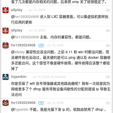
查了几次都是内存相关的问题，后来把 xmp 关了就很稳定了。
allplay
Jul 15, 2025
67
@
he1293024908
进入到 LXC 容器里面，可以像虚拟机那样执
行应用的更新
allplay
Jul 15, 2025
68
@
he1293024908
主板、内存的兼容性，都是问题。
he1293024908
Jul 15, 2025
OP
69
@
allplay
兼容性应该没问题，之前 6.11 和 win 时都没问题，而
且硬件我也没动过，最关键的是可以 ping 通以及 docker 容器很
多还能访问，这个感觉不像是硬件故障，硬件故障应该整个都挂
掉了
hyperbin
Jul 15, 2025 via Android
70
你是否装了 wifi 信号增强器或其他路由器呢？我有一次就是因为
网络里多了个 dhcp 服务导致设备间歇性的分配到错误 ip 导致无
法访问
he1293024908
Jul 15, 2025
OP
71
@
hyperbin
不能，我是光猫下发 ip 的，软路由禁用了 dhcp ，