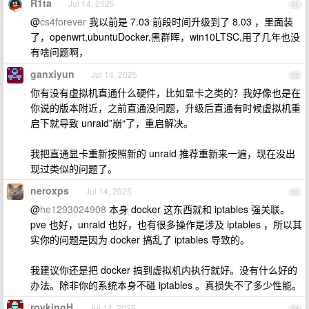
R1ta
Jul 14, 2025
51
@
cs4forever
我以前是 7.03 前段时间升级到了 8.03 ，里面装
了，openwrt,ubuntuDocker,黑群晖，win10LTSC,用了几年也没
有啥问题啊，
ganxiyun
Jul 14, 2025
52
你有没有虚拟机直通什么硬件，比如显卡之类的？我好像也是在
你说的版本附近，之前直通没问题，升级后直通有时候虚拟机重
启下就导致 unraid”崩“了，重启解决。
我把直通显卡重新按照新的 unraid 推荐重新来一遍，现在没出
现过类似的问题了。
neroxps
Jul 14, 2025
53
@
he1293024908
本身 docker 这东西就和 iptables 强关联。
pve 也好，unraid 也好，也有很多操作是涉及 iptables ，所以其
实你的问题是因为 docker 搞乱了 iptables 导致的。
我建议你还是把 docker 搞到虚拟机内执行就好。没有什么好的
办法。除非你的系统本身不碰 iptables 。真损失不了多少性能。
roykingH
Jul 14, 2025
54