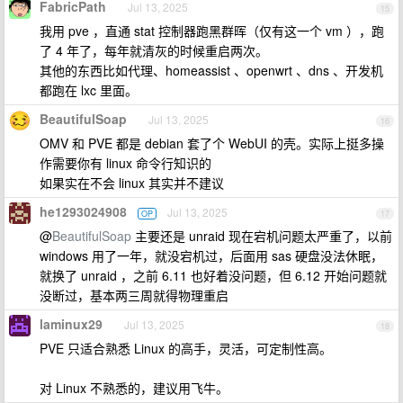
FabricPath
Jul 13, 2025
15
我用 pve ，直通 stat 控制器跑黑群晖（仅有这一个 vm ），跑
了 4 年了，每年就清灰的时候重启两次。
其他的东西比如代理、homeassist 、openwrt 、dns 、开发机
都跑在 lxc 里面。
BeautifulSoap
Jul 13, 2025
16
OMV 和 PVE 都是 debian 套了个 WebUI 的壳。实际上挺多操
作需要你有 linux 命令行知识的
如果实在不会 linux 其实并不建议
he1293024908
Jul 13, 2025
OP
17
@
BeautifulSoap
主要还是 unraid 现在宕机问题太严重了，以前
windows 用了一年，就没宕机过，后面用 sas 硬盘没法休眠，
就换了 unraid ，之前 6.11 也好着没问题，但 6.12 开始问题就
没断过，基本两三周就得物理重启
laminux29
Jul 13, 2025
18
PVE 只适合熟悉 Linux 的高手，灵活，可定制性高。
对 Linux 不熟悉的，建议用飞牛。