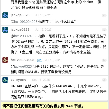
而且我是能 ping 通甚至还能访问到这个 ip 上的 docker ，但
unraid 的 webui 和 ssh 都不通
jackge0323
Jul 16, 2025
72
@
he1293024908
你现在 unraid 什么版本？
jackge0323
Jul 16, 2025
73
@
he1293024908
抱歉，刚看到了是 7.1 ，不知道你是不是装了
r8152 系列的网卡，6.12 之后似乎 r8152 网卡驱动有缺陷，三
方出了个驱动装上会好，只是提供思路，不一定能解决问题，我
换了 U 盘之后，现在也在观察中，有新情况再来更新。
he1293024908
Jul 16, 2025
OP
74
@
jackge0323
我是 8125 的网卡，刚搜到了驱动，但是最后更
新时间是 2024 年，我装了看看有没有用
sanryone
Sep 16, 2025
75
UNRAID 正版用户，没用什么 MACVLAN ，十几个 docker ，一
个虚拟机。一直更新中，目前是 7.1.4 没有失联过。引导 U 盘是
闪迪酷豆 USB2.0 的。
请不要把任何和邀请码有关的内容发到 NAS 节点。