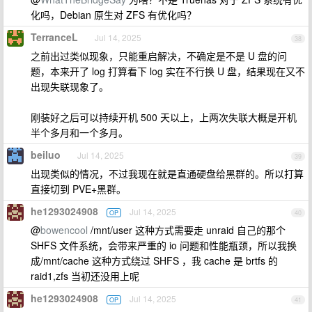
化吗，Debian 原生对 ZFS 有优化吗？
TerranceL
Jul 14, 2025
38
之前出过类似现象，只能重启解决，不确定是不是 U 盘的问
题，本来开了 log 打算看下 log 实在不行换 U 盘，结果现在又不
出现失联现象了。
刚装好之后可以持续开机 500 天以上，上两次失联大概是开机
半个多月和一个多月。
beiluo
Jul 14, 2025
39
出现类似的情况，不过我现在就是直通硬盘给黑群的。所以打算
直接切到 PVE+黑群。
he1293024908
Jul 14, 2025
OP
40
@
bowencool
/mnt/user 这种方式需要走 unraid 自己的那个
SHFS 文件系统，会带来严重的 io 问题和性能瓶颈，所以我换
成/mnt/cache 这种方式绕过 SHFS ，我 cache 是 brtfs 的
raid1,zfs 当初还没用上呢
he1293024908
Jul 14, 2025
OP
41