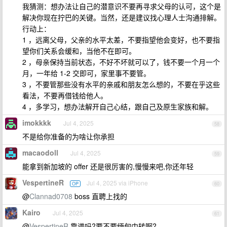
我猜测：想办法让自己的潜意识不要再寻求父母的认可，这个是
解决你现在拧巴的关键。当然，还是建议找心理人士沟通排解。
行动上：
1 ，远离父母，父亲的水平太差，不要指望他会变好，也不要指
望你们关系会缓和，当他不在即可。
2 ，母亲保持当前状态，不好不坏就可以了，钱不要一个月一个
月，一年给 1-2 交即可，家里事不要管。
3 ，不要管那些没有水平的亲戚和朋友怎么想的，不要在乎这些
看法，不要再借钱给他人。
4 ，多学习，想办法解开自己心结，跟自己及原生家族和解。
imokkkk
Jul 4, 2025
58
不是给你准备的为啥让你承担
macaodoll
Jul 4, 2025
59
能拿到新加坡的 offer 还是很厉害的,慢慢来吧,你还年轻
VespertineR
Jul 4, 2025 via iPhone
OP
60
@
Clannad0708
boss 直聘上找的
Kairo
Jul 4, 2025
61
@
VespertineR
靠谱吗?要不要缅甸中转啊?