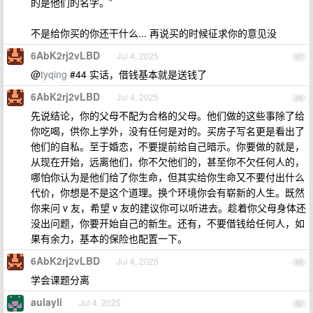
的是他们的名字。”
不是给你买的你还干什么... 再说买的时候征求你的意见没
6AbK2rj2vLBD
Jul 4, 2025
47
@
tyqing
#44 实话，借钱基本就是送钱了
6AbK2rj2vLBD
Jul 4, 2025
48
先说结论，你的父母不配为合格的父母。他们做的这些事除了给
你吃喝，供你上学外，没有任何是对的。买房子写名更是看出了
他们的自私。至于婚恋，不要提前给自己暗示。你要做的就是，
从现在开始，远离他们，你不欠他们的，甚至你不欠任何人的，
哪怕你认为是他们给了你生命，但其实给你生命又不要付出什么
代价，你想是不是这个道理。换个环境你会有崭新的人生。既然
你来问 v 友，希望 v 友的建议你可以听进去。趁着你父母身体还
没出问题，你要开始自己的新生。还有，不要借钱给任何人，如
果有余力，基本的保险也配置一下。
6AbK2rj2vLBD
Jul 4, 2025
49
学会课题分离
aulayli
Jul 4, 2025
50