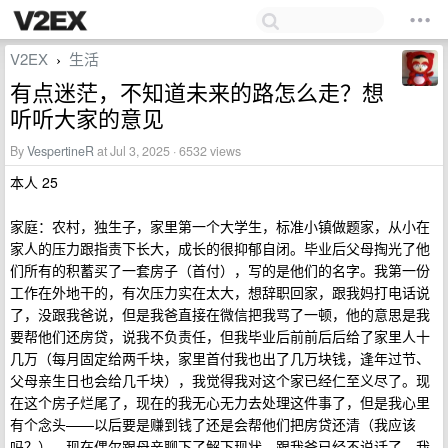
V2EX
生活
›
有点迷茫，不知道未来的路怎么走？想
听听大家的意见
By
VespertineR
at Jul 3, 2025 · 6532 views
本人 25
家庭：农村，独生子，家里第一个大学生，标准小镇做题家，从小在
家人的压力跟指责下长大，成长的很抑郁自闭。毕业后父母掏光了他
们所有的积蓄买了一套房子（首付），写的是他们的名字。我第一份
工作在外地干的，有次压力实在太大，想辞职回家，跟我妈打电话说
了，没跟我爸说，但是我爸直接在微信把我骂了一顿，他的意思是我
要帮他们还房贷，说我不负责任，但我毕业后前前后后给了家里人十
几万（每月固定给两千块，家里首付我也出了几万块钱，逢年过节、
父母亲生日也会给几千块），我觉得我对这个家已经仁至义尽了。现
在这个房子烂尾了，现在的我无心无力去处理这件事了，但是我心里
有个念头——以后要是赚到钱了还是会帮他们把房贷还清（我应该
吗？）。现在偶尔跟母亲聊下了解下现状，跟我爸已经不说话了，我