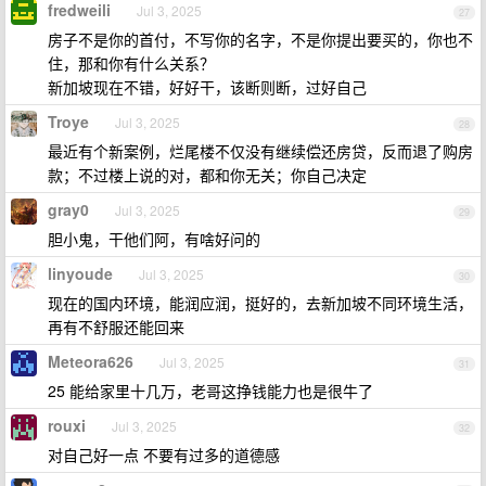
fredweili
Jul 3, 2025
27
房子不是你的首付，不写你的名字，不是你提出要买的，你也不
住，那和你有什么关系？
新加坡现在不错，好好干，该断则断，过好自己
Troye
Jul 3, 2025
28
最近有个新案例，烂尾楼不仅没有继续偿还房贷，反而退了购房
款；不过楼上说的对，都和你无关；你自己决定
gray0
Jul 3, 2025
29
胆小鬼，干他们阿，有啥好问的
linyoude
Jul 3, 2025
30
现在的国内环境，能润应润，挺好的，去新加坡不同环境生活，
再有不舒服还能回来
Meteora626
Jul 3, 2025
31
25 能给家里十几万，老哥这挣钱能力也是很牛了
rouxi
Jul 3, 2025
32
对自己好一点 不要有过多的道德感