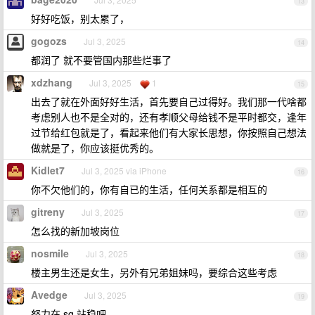
13
好好吃饭，别太累了，
gogozs
Jul 3, 2025
14
都润了 就不要管国内那些烂事了
xdzhang
Jul 3, 2025
1
15
出去了就在外面好好生活，首先要自己过得好。我们那一代啥都
考虑别人也不是全对的，还有孝顺父母给钱不是平时都交，逢年
过节给红包就是了，看起来他们有大家长思想，你按照自己想法
做就是了，你应该挺优秀的。
Kidlet7
Jul 3, 2025 via iPhone
16
你不欠他们的，你有自已的生活，任何关系都是相互的
gitreny
Jul 3, 2025
17
怎么找的新加坡岗位
nosmile
Jul 3, 2025
18
楼主男生还是女生，另外有兄弟姐妹吗，要综合这些考虑
Avedge
Jul 3, 2025
19
努力在 sg 站稳吧