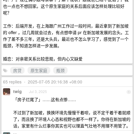
也一点也不想回家。这个原生家庭的关系后面应该怎样处理比较好
呢？
工作：后端开发，在上海跟广州工作过一段时间，最近拿到了新加坡
的 offer ，过几周就会过去，有点想申请 pr 在新加坡发展的念头。工
作了差不多三年，还是大头兵，最近也不怎么学习了，感觉到了一个
瓶颈，不知道怎样进一步发展。
婚恋：对亲密关系比较悲观，但内心又缺爱
房贷
原生家庭
瓶颈
65 replies
•
2025-07-05 20:16:38 +08:00
twig
Jul 3, 2025
1
「房子烂尾了」……这有点惨……
不过到了新加坡，换换环境先慢慢干着呗，说不定干着干着就顺
了，而且换了环境人心态和视野也都不一样了。你待在新加坡的
话，家里有什么烂事你其实也可以理直气壮地不用理不用管了。