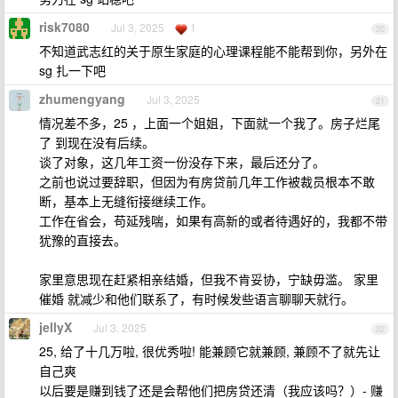
risk7080
Jul 3, 2025
1
20
不知道武志红的关于原生家庭的心理课程能不能帮到你，另外在
sg 扎一下吧
zhumengyang
Jul 3, 2025
21
情况差不多，25 ，上面一个姐姐，下面就一个我了。房子烂尾
了 到现在没有后续。
谈了对象，这几年工资一份没存下来，最后还分了。
之前也说过要辞职，但因为有房贷前几年工作被裁员根本不敢
断，基本上无缝衔接继续工作。
工作在省会，苟延残喘，如果有高新的或者待遇好的，我都不带
犹豫的直接去。
家里意思现在赶紧相亲结婚，但我不肯妥协，宁缺毋滥。 家里
催婚 就减少和他们联系了，有时候发些语言聊聊天就行。
jellyX
Jul 3, 2025
22
25, 给了十几万啦, 很优秀啦! 能兼顾它就兼顾, 兼顾不了就先让
自己爽
以后要是赚到钱了还是会帮他们把房贷还清（我应该吗？）- 赚