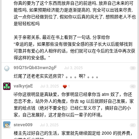
你真的要为了这个东西而放弃自己的前途吗, 放弃自己未来的可
能性吗, 如果预期经济能力是逐渐提高的, 完全可以出钱来尽责,
这一点你已经做到位了, 假如你以后真的风光了, 想照顾老人不也
是轻轻松松吗
关于亲密关系, 最近在书上看到了一句话, 分享给你
“幸运的是，如果那些没有很强安全感的孩子长大以后能够找到
可靠并有爱心的人相伴的话，他们就可以在今后的生活中再次获
得这样的安全感。”
95Q75rQb83nwn2gF
Jul 3, 2025
39
烂尾了还老老实实还房贷？。。。啊？。。。
valkyrjaE
Jul 3, 2025
1
40
🤣你这很明显是真缺爱，你爹明显已经拿你当 atm 奴了，你还
恋恋不舍，站外外人的角度，你去 sg 以后就顾好自己发展，家
里的给点钱（绝对不要全包）已经仁至义尽了，搞好自己的小
家，自己发展好，这才是你以后一辈子的环境。
steve009
Jul 3, 2025
41
楼主先过好自己的生活，家里就先继续固定给 2000 的抚养费，