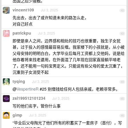
出国之后少接触。
vincent109
Jul 3, 2025
42
先出去，出去了或许知道未来的路怎么走，
对自己好点
patrickpu
Jul 3, 2025
43
即使是亲人之间，边界感和相处的技巧也很重要，独生子女犹
甚，过于投入的感情最容易反噬。我家楼下的小孩就是，从小被
父母安排的明明白白，大学毕业后每月工资都上交他妈，说是给
他存着将来找老婆用，在外面混了几年现在回家直接躺平啃老
了，还不能用一句妈宝男定义。只能说有些父母的爱太沉重了，
沉重到子女消受不起
tyqing
Jul 3, 2025
44
@
VespertineR
#25 别借钱给任何人包括亲戚，老赖非常多。
zsl199512101234
Jul 3, 2025
45
写的他们名字，管你什么事
gimp
Jul 3, 2025
46
“毕业后父母掏光了他们所有的积蓄买了一套房子（首付），写