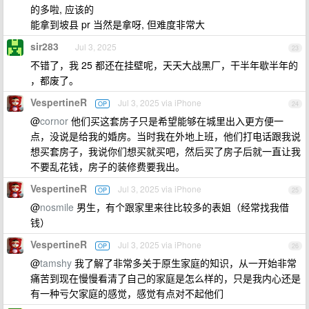
的多啦, 应该的
能拿到坡县 pr 当然是拿呀, 但难度非常大
sir283
Jul 3, 2025
23
不错了，我 25 都还在挂壁呢，天天大战黑厂，干半年歇半年的
，都废了。
VespertineR
Jul 3, 2025 via iPhone
OP
24
@
cornor
他们买这套房子只是希望能够在城里出入更方便一
点，没说是给我的婚房。当时我在外地上班，他们打电话跟我说
想买套房子，我说你们想买就买吧，然后买了房子后就一直让我
不要乱花钱，房子的装修费要我出。
VespertineR
Jul 3, 2025 via iPhone
OP
25
@
nosmile
男生，有个跟家里来往比较多的表姐（经常找我借
钱）
VespertineR
Jul 3, 2025 via iPhone
OP
26
@
tamshy
我了解了非常多关于原生家庭的知识，从一开始非常
痛苦到现在慢慢看清了自己的家庭是怎么样的，只是我内心还是
有一种亏欠家庭的感觉，感觉有点对不起他们