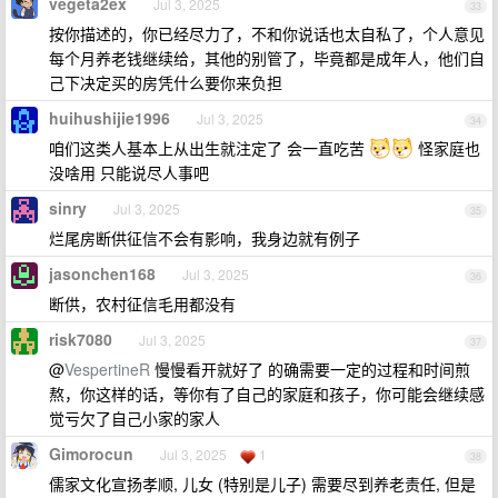
vegeta2ex
Jul 3, 2025
33
按你描述的，你已经尽力了，不和你说话也太自私了，个人意见
每个月养老钱继续给，其他的别管了，毕竟都是成年人，他们自
己下决定买的房凭什么要你来负担
huihushijie1996
Jul 3, 2025
34
咱们这类人基本上从出生就注定了 会一直吃苦
怪家庭也
没啥用 只能说尽人事吧
sinry
Jul 3, 2025
35
烂尾房断供征信不会有影响，我身边就有例子
jasonchen168
Jul 3, 2025
36
断供，农村征信毛用都没有
risk7080
Jul 3, 2025
37
@
VespertineR
慢慢看开就好了 的确需要一定的过程和时间煎
熬，你这样的话，等你有了自己的家庭和孩子，你可能会继续感
觉亏欠了自己小家的家人
Gimorocun
Jul 3, 2025
1
38
儒家文化宣扬孝顺, 儿女 (特别是儿子) 需要尽到养老责任, 但是