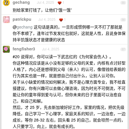
gechang
Jul 4, 2025
1
55
别给家里打钱了，让他们“饿一饿”
patrickpu
Jul 4, 2025
1
56
@
gechang
这句话是真的，一旦形成惯例哪一天不打了那就是
你不孝顺了，逢年过节发发红包就好，这就是人性，且说身体保
持半饥饿状态才是健康的状态
fengfisher3
Jul 4, 2025
57
#20 说得对，你可以读一下武志红的《为何家会伤人》。
你这种情况应该是从小没有足够的父母的关爱，内核有点讨好型
人格了，内心还是想得到父母（亲人）的认可，像借钱给表姐的
行为其实也是一样，就是想自己付出什么，让别人认可你。
关于从小缺爱的情况如何解决，我不是心理方面专业，我不给直
接建议，你有兴趣可以去做心理咨询，因为时光不可倒流，不可
能让你的童年得到爱与认可，但你未来的日子里面可以治愈自
己，和自己和解。
然后，才 25 岁，先去新加坡好好工作，家里的情况，把优先级
降低，自己学习一下心理学，家庭关系的知识，一边治愈，一边
成长，等你 28-32 左右，回头看 25 的自己，就会坦然一点的，
人只要学习，向上，就会有成长的。