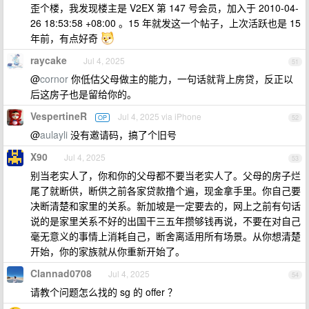
歪个楼，我发现楼主是 V2EX 第 147 号会员，加入于 2010-04-
26 18:53:58 +08:00 。15 年就发这一个帖子，上次活跃也是 15
年前，有点好奇
raycake
Jul 4, 2025
51
@
cornor
你低估父母做主的能力，一句话就背上房贷，反正以
后这房子也是留给你的。
VespertineR
Jul 4, 2025 via iPhone
OP
52
@
aulayli
没有邀请码，搞了个旧号
X90
Jul 4, 2025
53
别当老实人了，你和你的父母都不要当老实人了。父母的房子烂
尾了就断供，断供之前各家贷款撸个遍，现金拿手里。你自己要
决断清楚和家里的关系。新加坡是一定要去的，网上之前有句话
说的是家里关系不好的出国干三五年攒够钱再说，不要在对自己
毫无意义的事情上消耗自己，断舍离适用所有场景。从你想清楚
开始，你的家族就从你重新开始了。
Clannad0708
Jul 4, 2025
54
请教个问题怎么找的 sg 的 offer ？