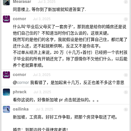
Mearasar
Jul 3, 2025
2
同意楼上, 等你到了新加坡就知道答案了.
cornor
Jul 3, 2025
3
什么叫“毕业后父母买了一套房子”，那到底是给你的婚房还是说
他们自己住的？不知道当时你们怎么谈的，这很关键。
既然写的是他们的名字，我就假设是他们打算自己住，都烂尾了
还什么还，还不起就断供啊，反正又不是你名字。
不过单从经济上来说，20 万（十几万+首付）已经把一个农村孩
子毕业前的所有开销还完了，除了感情你不欠他们什么，以后能
养个老就算孝顺。
cornor
Jul 3, 2025
4
@
cornor
我看错了，是加起来十几万，反正也差不多这个意思
phrack
Jul 3, 2025
5
看你这说的，好像新加坡 pr 点击就送似的。。。
osilinka
Jul 3, 2025
6
新加坡，工资高，好好工作争取，把那个房贷争取还了吧。
婚恋：到那边找个菲律宾老婆！