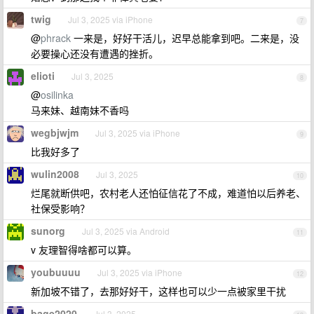
twig
Jul 3, 2025 via iPhone
7
@
phrack
一来是，好好干活儿，迟早总能拿到吧。二来是，没
必要操心还没有遭遇的挫折。
elioti
Jul 3, 2025
8
@
osilinka
马来妹、越南妹不香吗
wegbjwjm
Jul 3, 2025 via iPhone
9
比我好多了
wulin2008
Jul 3, 2025
10
烂尾就断供吧，农村老人还怕征信花了不成，难道怕以后养老、
社保受影响？
sunorg
Jul 3, 2025 via Android
11
v 友理智得啥都可以算。
youbuuuu
Jul 3, 2025 via iPhone
12
新加坡不错了，去那好好干，这样也可以少一点被家里干扰
bage2020
Jul 3, 2025