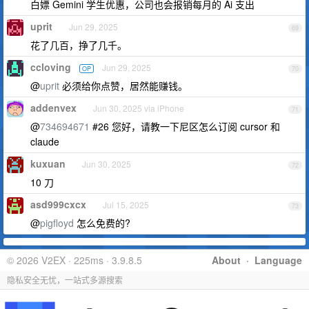
白嫖 Gemini 学生优惠，公司也会报销每月的 Ai 支出
uprit
Jun 29, 2025
69
花了几百，挣了几千。
ccloving
Jun 29, 2025
OP
70
@
uprit
必须给你点赞，居然能赚钱。
addenvex
Jun 30, 2025 via iPhone
71
@
734694671
#26 您好，请教一下尼区怎么订阅 cursor 和
claude
kuxuan
Jun 30, 2025
72
10 刀
asd999cxcx
Jul 15, 2025
73
@
pigfloyd
怎么免费的?
© 2026 V2EX · 225ms · 3.9.8.5
About
·
Language
隐私安全无忧，一站式多源搜索