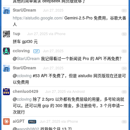
其他的简单需求 deepseek 网页版就够了
StarUDream
Jun 27, 2025
51
https://aistudio.google.com/
Gemini-2.5-Pro 免费用，谷歌大善
人
1up
Jun 27, 2025 via iPhone
52
拼车 gpt30 元
ccloving
Jun 27, 2025
OP
53
@
StarUDream
我记得看过一个新闻说 Pro 的 API 不再免费？
StarUDream
Jun 27, 2025
54
@
ccloving
#53 API 不免费了，但是 aistudio 网页版现在还是可
以免费用
chenluo0429
Jun 27, 2025 via Android
55
@
ccloving
除了 2.5pro 以外都有免费层级的用量，多号轮询就
可以。还可以用 gcp 的 300 赠金，多注册些号，3 个月申请一
次就行
aiGPT
Jun 27, 2025 via iPhone
PRO
56
@
wangjh0802
找我每个月 13 刀