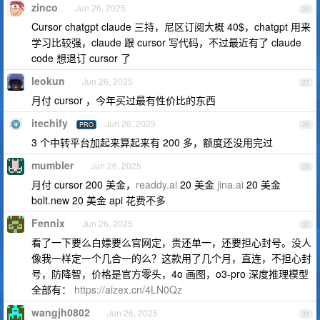
zinco
Jun 26, 2025
26
Cursor chatgpt claude 三持，尼区订阅大概 40$，chatgpt 用来
学习比较强，claude 跟 cursor 写代码，不过最近有了 claude
code 想退订 cursor 了
leokun
Jun 26, 2025
27
月付 cursor ，今年买过最有性价比的东西
itechify
Jun 26, 2025
PRO
28
3 个中转平台加起来算起来有 200 多，额度还没用完过
mumbler
Jun 26, 2025
29
月付 cursor 200 美金，
readdy.ai
20 美金
jina.ai
20 美金
bolt.new 20 美金 api 花费不多
Fennix
Jun 26, 2025
30
看了一下要么白嫖要么官网定，贵还单一，还要担心封号。没人
像我一样定一个几合一的么？这款用了几个月，直连，不担心封
号，防降智，价格是官方零头，4o 画图，o3-pro 深度推理模型
全部有：
https://aizex.cn/4LN0Qz
wangjh0802
Jun 26, 2025
31