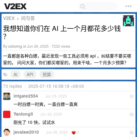
V2EX
问与答
›
我想知道你们在 AI 上一个月都花多少钱
？
By
ccloving
at Jun 26, 2025 · 7232 views
一直都是各种白嫖，最近发现一些工具必须用 api ，纠结要不要买哪
家的。 问问大家，你们都买哪家的，用来干啥，一个月多少预算？
AI
API
预算
73 replies
•
2025-07-15 16:58:18 +08:00
irrigate2554
Jun 26, 2025
1
一时白嫖一时爽，一直白嫖一直爽
Yanlongli
Jun 26, 2025
2
刚充了 10 快，试试水
javalaw2010
Jun 26, 2025
3
3