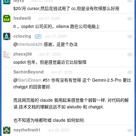
layxy
Jun 27, 2025
63
$20/月 cursor,然后花钱试用了 cc,但是没有吹得那么好用
fredweili
Jun 27, 2025
64
0 ，copilot 公司买的，ollama 跑在公司电脑上
ccloving
Jun 27, 2025
OP
65
@
chenluo0429
感谢，这是个办法
zhaoxj58
Jun 27, 2025
66
copilot 包年，但是感觉最近它比较智障
SachinBeyond
Jun 27, 2025
67
@
StarUDream
#51 你有没有有觉得 这个 Gemini-2.5-Pro 要比
chatgpt 的回答要好.
而且网页版的 claude 我用起来感觉像个弱智一样. 对代码的解
读,技术文档的理解远远不如 aistudio 和 chatgpt.
也不知道为啥都吹嘘 claude 如何如何.
naythefirst01
Jun 28, 2025
68