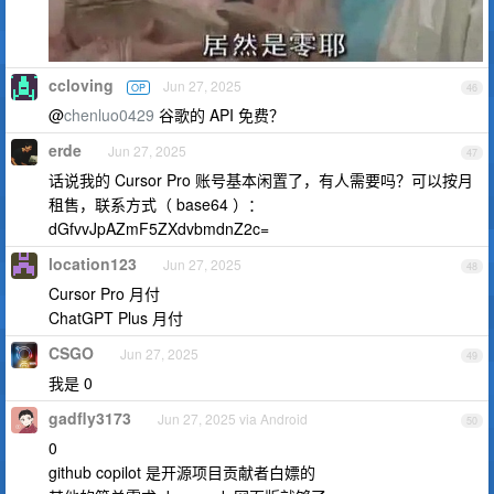
ccloving
Jun 27, 2025
OP
46
@
chenluo0429
谷歌的 API 免费？
erde
Jun 27, 2025
47
话说我的 Cursor Pro 账号基本闲置了，有人需要吗？可以按月
租售，联系方式（ base64 ）：
dGfvvJpAZmF5ZXdvbmdnZ2c=
location123
Jun 27, 2025
48
Cursor Pro 月付
ChatGPT Plus 月付
CSGO
Jun 27, 2025
49
我是 0
gadfly3173
Jun 27, 2025 via Android
50
0
github copilot 是开源项目贡献者白嫖的