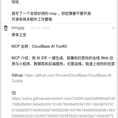
哈哈
我写了一个非常好用的 mcp ，但犹豫要不要开源
开源有很多额外工作要做
binggg
Jun 23, 2025
4
荣幸之至
MCP 名称：CloudBase AI ToolKit
MCP 介绍：用 AI IDE 一键生成、部署和托管你的全栈 Web 应
用与小程序、数据库和后端服务，无需运维，极速上线你的创意
Github:
https://github.com/TencentCloudBase/CloudBase-AI-
ToolKit
![](
https://camo.githubusercontent.com/72a591aa304f858ced1d0
15db95d3619ebef2c5fc7d14b7f8c89450341351196/6874747
0733a2f2f373436332d7463622d616476616e6365642d61363
53666632d313235373936373238352e7463622e71636c6f75