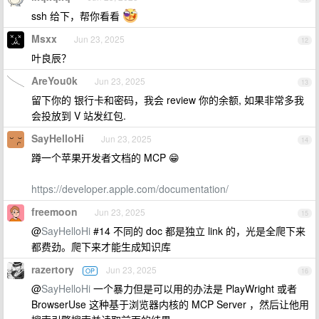
ssh 给下，帮你看看
Msxx
Jun 23, 2025
12
叶良辰？
AreYou0k
Jun 23, 2025
13
留下你的 银行卡和密码，我会 review 你的余额, 如果非常多我
会投放到 V 站发红包.
SayHelloHi
Jun 23, 2025
14
蹲一个苹果开发者文档的 MCP 😁
https://developer.apple.com/documentation/
freemoon
Jun 23, 2025
15
@
SayHelloHi
#14 不同的 doc 都是独立 link 的，光是全爬下来
都费劲。爬下来才能生成知识库
razertory
Jun 23, 2025
OP
16
@
SayHelloHi
一个暴力但是可以用的办法是 PlayWright 或者
BrowserUse 这种基于浏览器内核的 MCP Server ，然后让他用