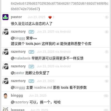
642e6c612f6d63702f636c6f7564626173652d61692d746f6f6c
6b69742e706e67
)
pastor
Jun 23, 2025
3
5
很久没见过这么自恋的人了
razertory
Jun 23, 2025 via Android
OP
6
@
binggg
荣幸++
建议搞个 tools.json 这样我的 ai 能快速熟悉整个仓库
razertory
Jun 23, 2025 via Android
OP
7
@
maladaxia
早期开源可以获得更多不一样反馈
razertory
Jun 23, 2025 via Android
OP
8
@
pastor
抱歉让你失望了
razertory
Jun 23, 2025
OP
9
@
binggg
主要
readme.md
那些 tools 看不到参数
binggg
Jun 23, 2025
10
@
razertory
可以，搞一个，哈哈
lxqxqxq
Jun 23, 2025
11